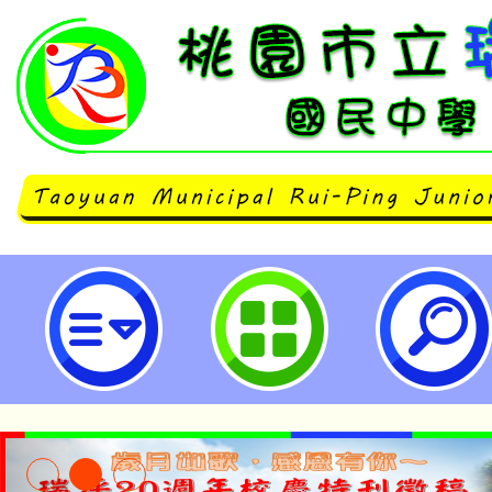
主旨：有關國立大湖高級農工職業學
度第2梯次教育部學產基金補助學
長弱勢學生計畫一案，請欲申請學校於
月30日前完成線上填報，同時將書
彙辦，請查照。-桃園市立瑞坪國民