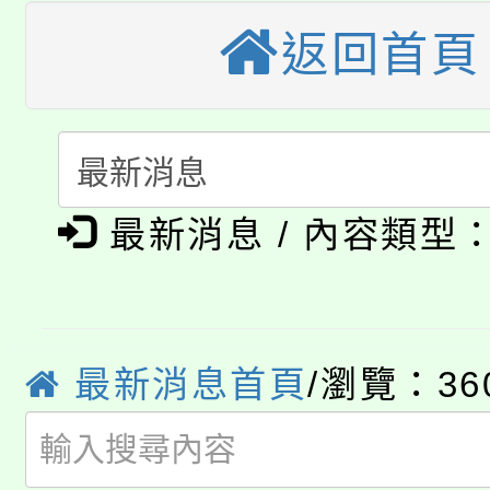
桃園市115學年度學生
返回首頁
縣市「校園短影音徵選
程，歡迎學生輔導中心
「桃園市補助參觀特色
要點
門員」簡章及活動海報
心理、諮商輔導、社會
115年度「教育部表揚
展演活動實施計畫」
踴躍報名參加。
系所師生報名參加。
公告本校115學年度第1
義教育推展貢獻獎」
最新消息 / 內容類型
「2026金融保險知識
代理(課)教師甄選結果(
桃園市115學年度學生
車」活動
公告本校115學年度第
生本土語及新住民語歌
最新消息首頁
/瀏覽：36
公告本校115學年度第
代理(課)教師甄選結果(
轉知中國文化大學推廣