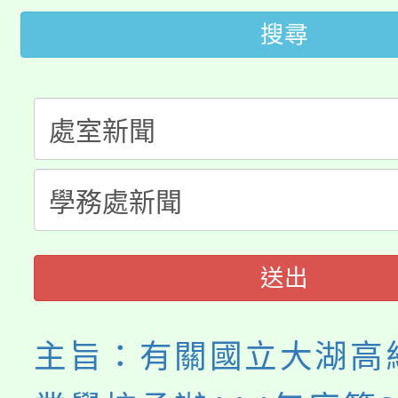
代理(課)教師甄選結果(
搜尋
轉知苗栗縣政府辦理11
《TA101》溝通分析
桃園市115學年度學生
縣市「校園短影音徵選
程，歡迎學生輔導中心
「桃園市補助參觀特色
要點
門員」簡章及活動海報
心理、諮商輔導、社會
115年度「教育部表揚
展演活動實施計畫」
踴躍報名參加。
系所師生報名參加。
義教育推展貢獻獎」
送出
主旨：有關國立大湖高