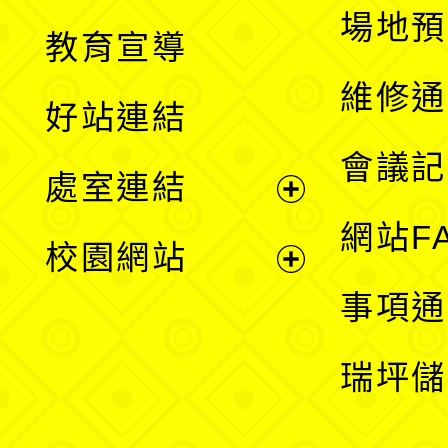
展
場地預
教育宣導
開
維修通
好站連結
選
會議記
處室連結
單
展
網站F
校園網站
開
展
事項通
選
開
瑞坪儲
單
選