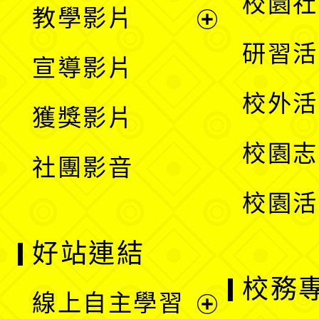
校園社
教學影片
選
開
展
研習活
宣導影片
單
選
開
校外活
獲獎影片
單
選
校園志
社團影音
單
校園活
好站連結
校務
線上自主學習