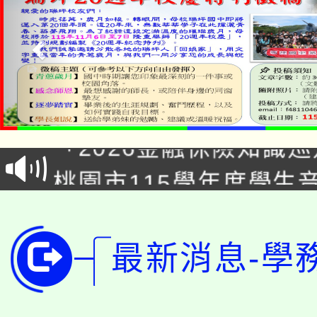
公告本校115學年度第1
「2026金融保險知識
代理(課)教師甄選結果(
桃園市115學年度學生
車」活動
公告本校115學年度第
生本土語及新住民語歌
公告本校115學年度第
代理(課)教師甄選結果(
最新消息-學
轉知中國文化大學推廣
代理(課)教師甄選結果(
轉知苗栗縣政府辦理11
《TA101》溝通分析