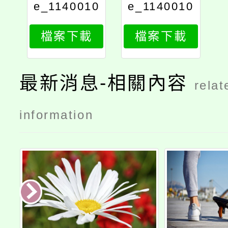
e_1140010
e_1140010
926_attach
926_attach
檔案下載
檔案下載
91
9
最新消息-相關內容
relat
information