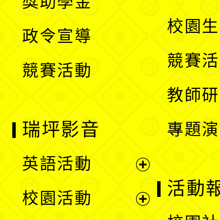
獎助學金
選
開
校園生
政令宣導
單
選
競賽活
競賽活動
單
教師研
瑞坪影音
專題演
英語活動
展
活動
校園活動
開
展