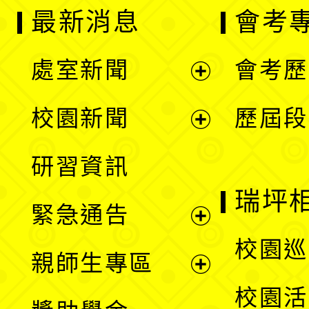
最新消息
會考
處室新聞
會考歷
展
校園新聞
歷屆段
開
展
研習資訊
選
開
瑞坪
緊急通告
單
選
展
校園巡
親師生專區
單
開
展
校園活