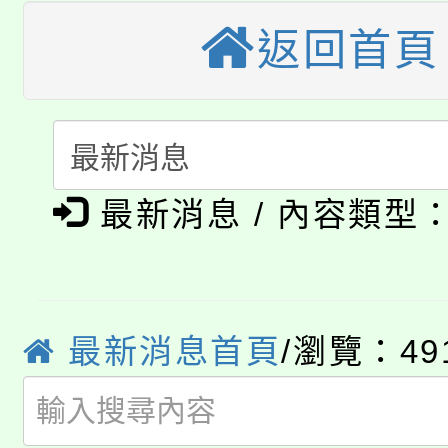
公告本校115學年度第
返回首頁
生本土語及新住民語歌
公告本校115學年度第
代理(課)教師甄選結果(
轉知中國文化大學推廣
代理(課)教師甄選結果(
淨零綠生活教案入校路
《TA101》溝通分析
最新消息 / 內容類型
115年食農教育專業人
會
程，歡迎學生輔導中心
學期銜接期間理賠案件
程
心理、諮商輔導、社會
淨零綠領人才培育課程
學籍身 分審查程序及
最新消息首頁
/瀏覽：49
系所師生報名參加。
公告本校115學年度第1
版
「2026金融保險知識