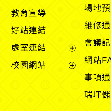
展
場地預
教育宣導
開
維修通
好站連結
選
會議記
處室連結
單
展
網站F
校園網站
開
展
事項通
選
開
瑞坪儲
單
選