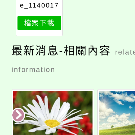
e_1140017
992_attach
檔案下載
1
最新消息-相關內容
relat
information