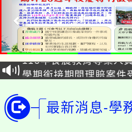
淨零綠生活教案入校路
115年食農教育專業人
會
學期銜接期間理賠案件
程
淨零綠領人才培育課程
學籍身 分審查程序及
公告本校115學年度第1
版
最新消息-學
「2026金融保險知識
代理(課)教師甄選結果(
桃園市115學年度學生
車」活動