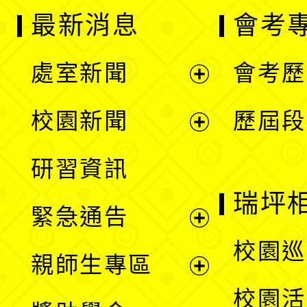
最新消息
會考
處室新聞
會考歷
展
校園新聞
歷屆段
開
展
研習資訊
選
開
瑞坪
緊急通告
單
選
展
校園巡
親師生專區
單
開
展
校園活