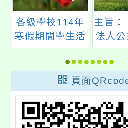
迎
各級學校114年
主旨：
節
寒假期間學生活
法人公
給
動安全注意事
化事業
之
項」宣導資料
下簡稱
兒少
頁面QRcod
「小公
事宜，