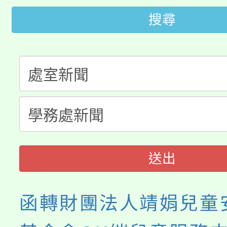
代理(課)教師甄選結果(
搜尋
桃園市115學年度學生
車」活動
公告本校115學年度第
生本土語及新住民語歌
公告本校115學年度第
代理(課)教師甄選結果(
轉知中國文化大學推廣
代理(課)教師甄選結果(
《TA101》溝通分析
程，歡迎學生輔導中心
送出
心理、諮商輔導、社會
函轉財團法人靖娟兒童
系所師生報名參加。