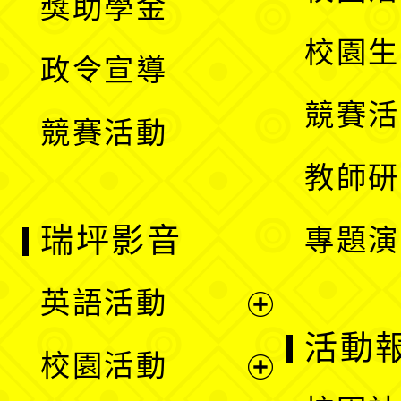
獎助學金
選
開
校園生
政令宣導
單
選
競賽活
競賽活動
單
教師研
瑞坪影音
專題演
英語活動
展
活動
校園活動
開