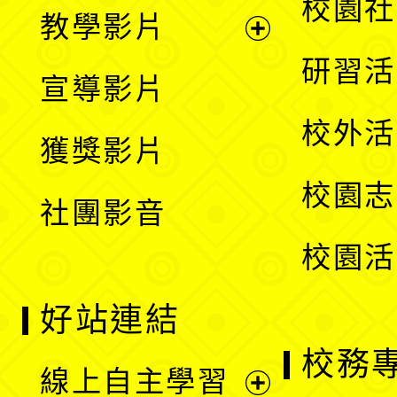
展
校園社
教學影片
選
開
展
研習活
宣導影片
單
選
開
校外活
獲獎影片
單
選
校園志
社團影音
單
校園活
好站連結
校務
線上自主學習