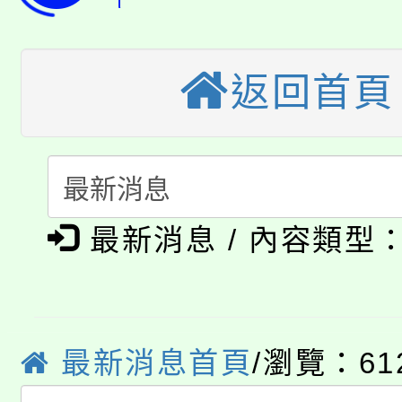
大園自造教育及科技中心
視費優惠，中低收入戶
大溪自造教育及科技中心
份教師增能研習
半價優惠，詳情可洽有
返回首頁
淨零綠生活教案入校路
份教師研習
者。
115年食農教育專業人
會
「本色祭」8/29、30
程
8/21下午1時於龍潭區
場熱烈登場!
最新消息 / 內容類型
YOUNG桃局內行報名
徵才活動。
8月14至27日，桃園
局官網。
最新消息首頁
/瀏覽：61
115年桃園市運動會8/1
開!