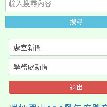
桃園市低收入戶享有免
田徑場及游泳池舉行。
大園自造教育及科技中心
視費優惠，中低收入戶
搜尋
大溪自造教育及科技中心
份教師增能研習
半價優惠，詳情可洽有
淨零綠生活教案入校路
份教師研習
者。
115年食農教育專業人
會
程
送出