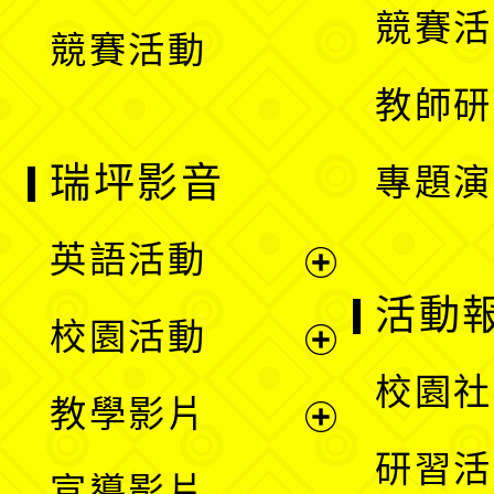
競賽活
競賽活動
單
教師研
瑞坪影音
專題演
英語活動
展
活動
校園活動
開
展
校園社
教學影片
選
開
展
研習活
宣導影片