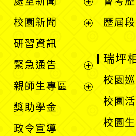
處室新聞
會考歷
展
校園新聞
歷屆段
開
展
研習資訊
選
開
瑞坪
緊急通告
單
選
展
校園巡
親師生專區
單
開
展
校園活
獎助學金
選
開
校園生
政令宣導
單
選