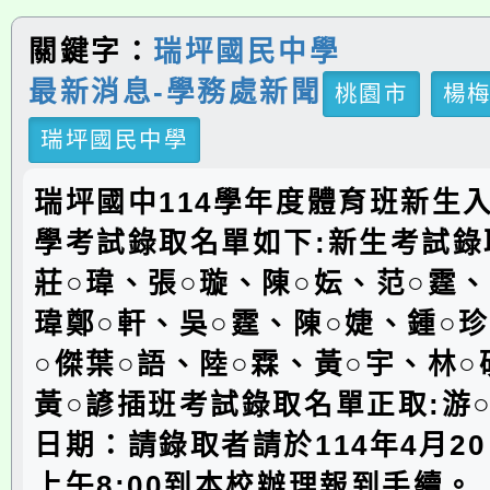
關鍵字：
瑞坪國民中學
最新消息-學務處新聞
桃園市
楊
瑞坪國民中學
瑞坪國中114學年度體育班新生
學考試錄取名單如下:新生考試錄
莊○瑋、張○璇、陳○妘、范○霆、
瑋鄭○軒、吳○霆、陳○婕、鍾○
○傑葉○語、陸○霖、黃○宇、林○
黃○諺插班考試錄取名單正取:游
日期：請錄取者請於114年4月20
上午8:00到本校辦理報到手續。