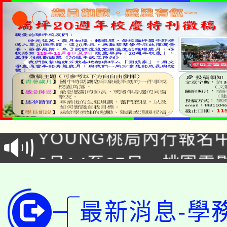
「本色祭」8/29、30
8/21下午1時於龍潭區
場熱烈登場!
YOUNG桃局內行報名
徵才活動。
8月14至27日，桃園
局官網。
115年桃園市運動會8/1
開!
桃園市低收入戶享有免
最新消息-學
田徑場及游泳池舉行。