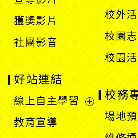
單
選
開
校外活
獲獎影片
單
選
校園志
社團影音
單
校園活
好站連結
校務
線上自主學習
展
場地預
教育宣導
開
維修通