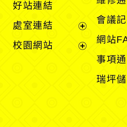
好站連結
選
會議記
處室連結
單
展
網站F
校園網站
開
展
事項通
選
開
瑞坪儲
單
選
單