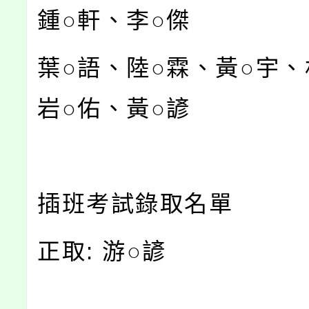
鍾○軒、李○傑
葉○語、陸○霖、黃○宇、
岩○佑、黃○諺
插班考試錄取名單
正取: 游○諺