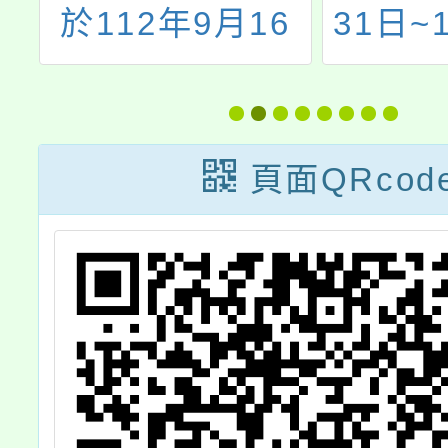
通
於112年9月16
31日~
日辦理「2023公
5日於華
民參與-提升公共
文創產
自行車騎乘安全
1、西
頁面QRcod
工作坊」，協請
《ゲゲ
貴校公告相關相
郎 妖怪
關資訊，並張貼
特展》
海報於電子看板
校園單
或布告欄以供民
日團體