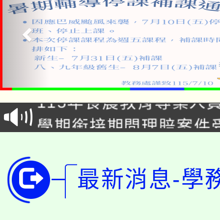
淨零綠生活教案入校路
115年食農教育專業人
會
學期銜接期間理賠案件
程
淨零綠領人才培育課程
學籍身 分審查程序及
公告本校115學年度第1
版
最新消息-學
「2026金融保險知識
代理(課)教師甄選結果(
桃園市115學年度學生