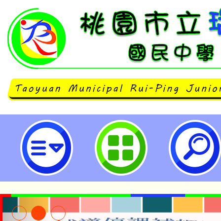
neilrpjhstyc網站設計者：徐嘉裕 N