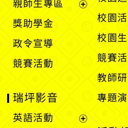
親師生專區
單
開
展
校園活
獎助學金
選
開
校園生
政令宣導
單
選
競賽活
競賽活動
單
教師研
瑞坪影音
專題演
英語活動