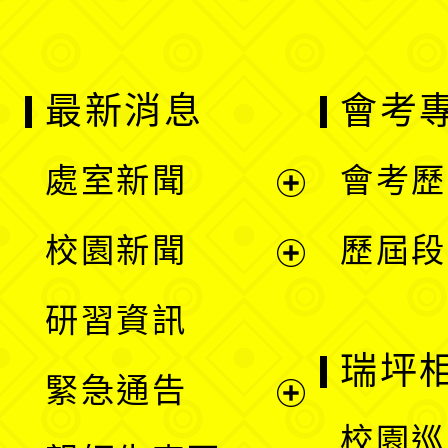
最新消息
會考
處室新聞
會考歷
展
校園新聞
歷屆段
開
展
研習資訊
選
開
瑞坪
緊急通告
單
選
展
校園巡