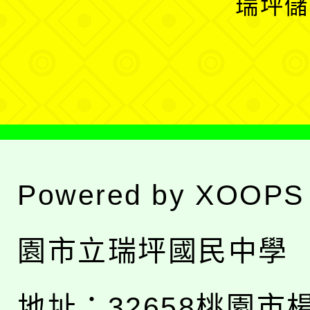
瑞坪儲
單
選
單
Powered by
XOOPS
園市立瑞坪國民中學
地址：
32658桃園市