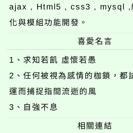
ajax , Html5 , css3 , mysq
化與模組功能開發。
喜愛名言
1、求知若飢 虛懷若愚
2、任何被視為感情的枷鎖，都
運而捕捉指間流逝的風
3、自強不息
相關連結