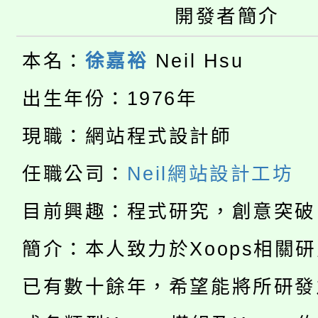
車」活動
開發者簡介
公告本校115學年度第
生本土語及新住民語歌
本名：
徐嘉裕
Neil Hsu
公告本校115學年度第
代理(課)教師甄選結果(
出生年份：1976年
轉知中國文化大學推廣
代理(課)教師甄選結果(
現職：網站程式設計師
淨零綠生活教案入校路
《TA101》溝通分析
115年食農教育專業人
任職公司：
Neil網站設計工坊
會
程，歡迎學生輔導中心
學期銜接期間理賠案件
目前興趣：程式研究，創意突破
程
心理、諮商輔導、社會
淨零綠領人才培育課程
學籍身 分審查程序及
簡介：本人致力於Xoops相關
系所師生報名參加。
公告本校115學年度第1
已有數十餘年，希望能將所研發
版
「2026金融保險知識