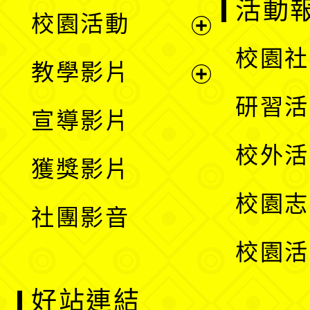
展
活動
校園活動
開
展
校園社
教學影片
選
開
展
研習活
宣導影片
單
選
開
校外活
獲獎影片
單
選
校園志
社團影音
單
校園活
好站連結