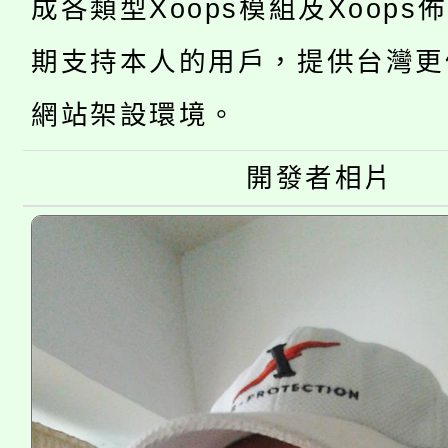
代理(課)教師甄選結果(
成各類型Xoops模組及Xoops
桃園市115學年度學生
車」活動
期支持本人的用戶，提供台灣更
公告本校115學年度第
生本土語及新住民語歌
網站架設環境。
公告本校115學年度第
代理(課)教師甄選結果(
開發者相片
轉知中國文化大學推廣
代理(課)教師甄選結果(
《TA101》溝通分析
程，歡迎學生輔導中心
心理、諮商輔導、社會
系所師生報名參加。