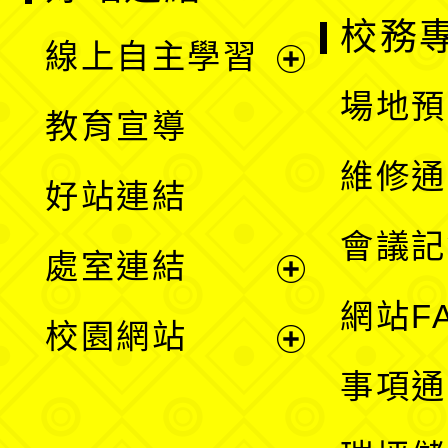
校務
線上自主學習
展
場地預
教育宣導
開
維修通
好站連結
選
會議記
處室連結
單
展
網站F
校園網站
開
展
事項通
選
開