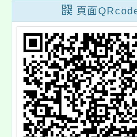
貴
頁面QRcod
請