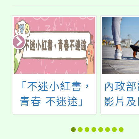
正
「不迷小紅書，
內政部
學
青春 不迷途」
影片及
高
材下
時