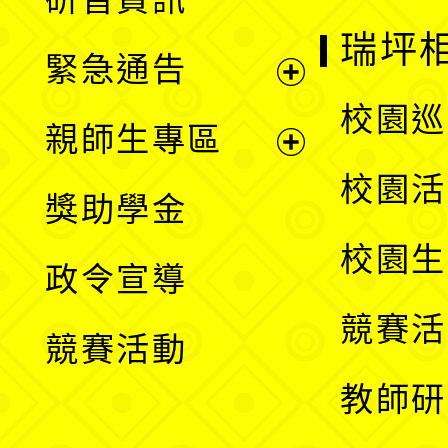
選
開
瑞坪
緊急通告
單
選
展
校園巡
親師生專區
單
開
展
校園活
獎助學金
選
開
校園生
政令宣導
單
選
競賽活
競賽活動
單
教師研