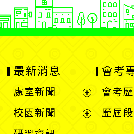
最新消息
會考
處室新聞
會考歷
展
校園新聞
歷屆段
開
展
研習資訊