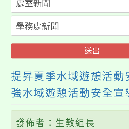
公告本校115學年度第
代理(課)教師甄選結果(
轉知中國文化大學推廣
代理(課)教師甄選結果(
《TA101》溝通分析
程，歡迎學生輔導中心
送出
心理、諮商輔導、社會
提昇夏季水域遊憩活動
系所師生報名參加。
強水域遊憩活動安全宣
發佈者：生教組長