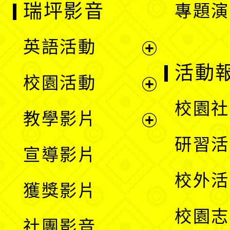
瑞坪影音
專題演
英語活動
展
活動
校園活動
開
展
校園社
教學影片
選
開
展
研習活
宣導影片
單
選
開
校外活
獲獎影片
單
選
校園志
社團影音