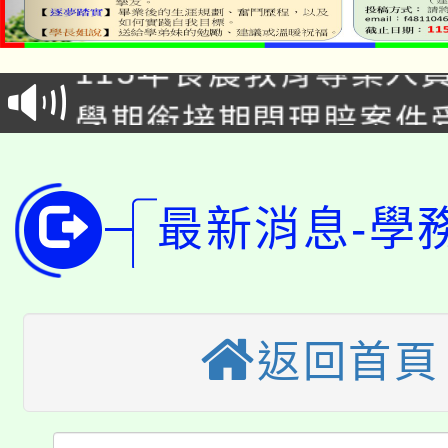
淨零綠生活教案入校路
115年食農教育專業人
會
學期銜接期間理賠案件
程
淨零綠領人才培育課程
學籍身 分審查程序及
公告本校115學年度第1
最新消息-學
版
「2026金融保險知識
代理(課)教師甄選結果(
桃園市115學年度學生
車」活動
返回首頁
公告本校115學年度第
生本土語及新住民語歌
公告本校115學年度第
代理(課)教師甄選結果(