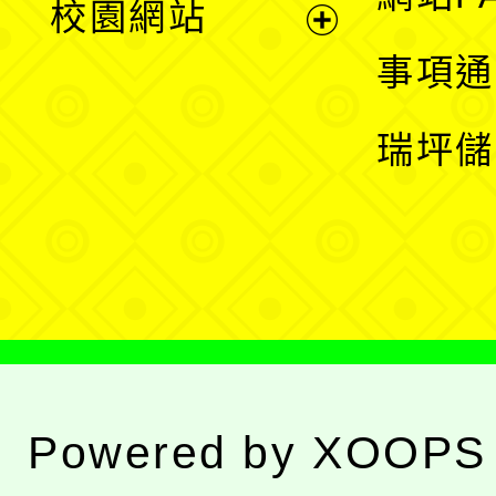
校園網站
開
展
事項通
選
開
瑞坪儲
單
選
單
Powered by
XOOPS