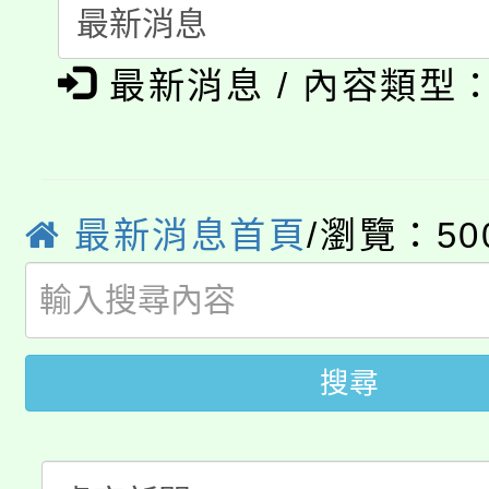
轉知中國文化大學推廣
代理(課)教師甄選結果(
淨零綠生活教案入校路
《TA101》溝通分析
最新消息 / 內容類型
115年食農教育專業人
會
程，歡迎學生輔導中心
學期銜接期間理賠案件
程
心理、諮商輔導、社會
淨零綠領人才培育課程
最新消息首頁
/瀏覽：50
學籍身 分審查程序及
系所師生報名參加。
公告本校115學年度第1
版
「2026金融保險知識
代理(課)教師甄選結果(
搜尋
桃園市115學年度學生
車」活動
公告本校115學年度第
生本土語及新住民語歌