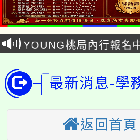
「本色祭」8/29、30
8/21下午1時於龍潭區
場熱烈登場!
YOUNG桃局內行報名
徵才活動。
8月14至27日，桃園
局官網。
115年桃園市運動會8/1
開!
最新消息-學
桃園市低收入戶享有免
田徑場及游泳池舉行。
大園自造教育及科技中心
視費優惠，中低收入戶
大溪自造教育及科技中心
份教師增能研習
半價優惠，詳情可洽有
返回首頁
淨零綠生活教案入校路
份教師研習
者。