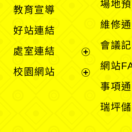
展
場地預
教育宣導
開
維修通
好站連結
選
會議記
處室連結
單
展
網站F
校園網站
開
展
事項通
選
開
瑞坪儲
單
選