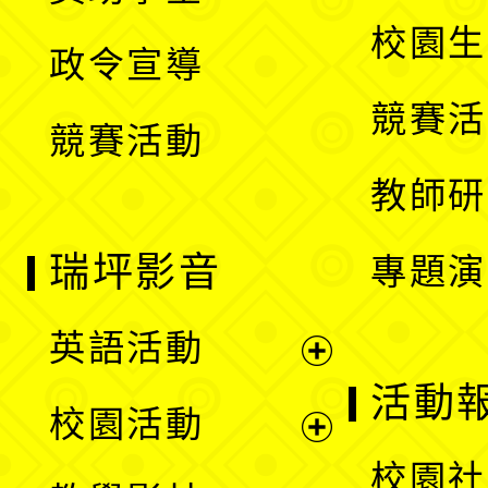
選
開
校園生
政令宣導
單
選
競賽活
競賽活動
單
教師研
瑞坪影音
專題演
英語活動
展
活動
校園活動
開
展
校園社