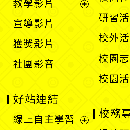
教學影片
選
開
展
研習活
宣導影片
單
選
開
校外活
獲獎影片
單
選
校園志
社團影音
單
校園活
好站連結
校務
線上自主學習