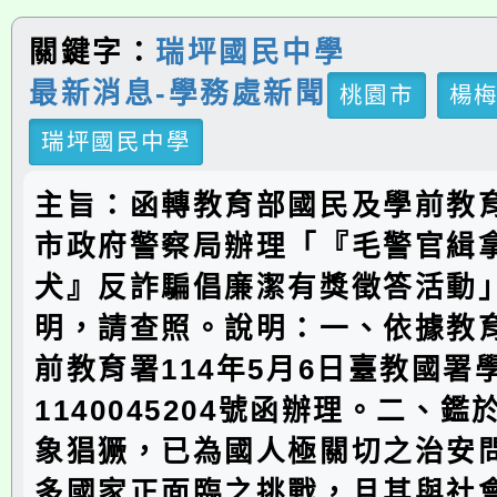
關鍵字：
瑞坪國民中學
最新消息-學務處新聞
桃園市
楊
瑞坪國民中學
主旨：函轉教育部國民及學前教
市政府警察局辦理「『毛警官緝
犬』反詐騙倡廉潔有獎徵答活動
明，請查照。說明：一、依據教
前教育署114年5月6日臺教國署
1140045204號函辦理。二、
象猖獗，已為國人極關切之治安
多國家正面臨之挑戰，且其與社