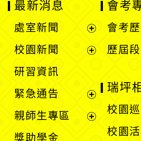
最新消息
會考
處室新聞
會考歷
展
校園新聞
歷屆段
開
展
研習資訊
選
開
瑞坪
緊急通告
單
選
展
校園巡
親師生專區
單
開
展
校園活
獎助學金