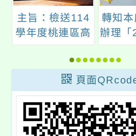
4
轉知本府社會局
瑞坪國
高
辦理「2023青春
年度體
試
正漾設計工作
入學暨
坊」活動報名簡
考試
章及宣傳海報
頁面QRcod
審
桃