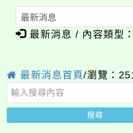
115年食農教育專業人
會
「本色祭」8/29、30
程
最新消息 / 內容類型
8/21下午1時於龍潭區
場熱烈登場!
YOUNG桃局內行報名
徵才活動。
8月14至27日，桃園
局官網。
最新消息首頁
/瀏覽：25
115年桃園市運動會8/1
開!
桃園市低收入戶享有免
田徑場及游泳池舉行。
大園自造教育及科技中心
視費優惠，中低收入戶
搜尋
大溪自造教育及科技中心
份教師增能研習
半價優惠，詳情可洽有