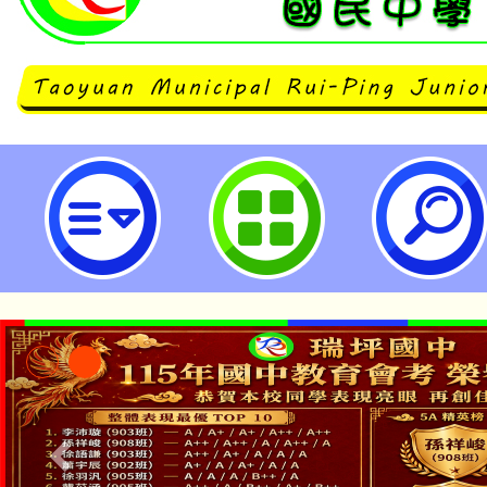
函轉教育部國民及學前教育署有關
局辦理「『毛警官緝拿腐敗三頭犬
有獎徵答活動」-桃園市立瑞坪國民