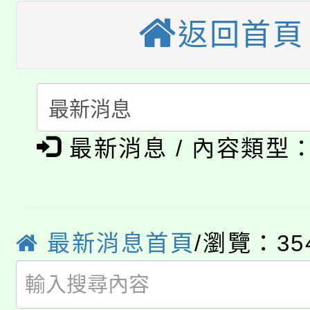
公告本校115學年度第
生本土語及新住民語歌
返回首頁
公告本校115學年度第
代理(課)教師甄選結果(
轉知中國文化大學推廣
代理(課)教師甄選結果(
淨零綠生活教案入校路
《TA101》溝通分析
最新消息 / 內容類型
115年食農教育專業人
會
程，歡迎學生輔導中心
學期銜接期間理賠案件
程
心理、諮商輔導、社會
淨零綠領人才培育課程
學籍身 分審查程序及
系所師生報名參加。
最新消息首頁
/瀏覽：35
公告本校115學年度第1
版
「2026金融保險知識
代理(課)教師甄選結果(