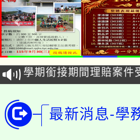
淨零綠生活教案入校路
115年食農教育專業人
會
學期銜接期間理賠案件
程
淨零綠領人才培育課程
學籍身 分審查程序及
公告本校115學年度第1
版
最新消息-學
「2026金融保險知識
代理(課)教師甄選結果(
桃園市115學年度學生
車」活動