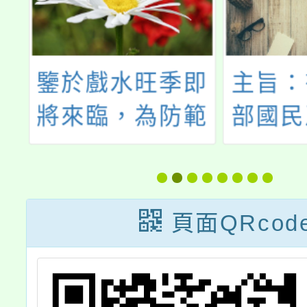
發
鑒於戲水旺季即
主旨：
銀
將來臨，為防範
部國民
物
師生發生溺水意
育署補
塵
外及強化學生水
理「1
錢
域安全相關知能
推動書
頁面QRcod
體計畫
請貴校