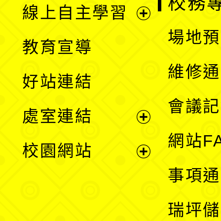
校務
線上自主學習
展
場地預
教育宣導
開
維修通
好站連結
選
會議記
處室連結
單
展
網站F
校園網站
開
展
事項通
選
開
瑞坪儲