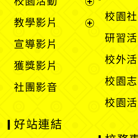
校園活動
開
展
校園社
教學影片
選
開
展
研習活
宣導影片
單
選
開
校外活
獲獎影片
單
選
校園志
社團影音
單
校園活
好站連結