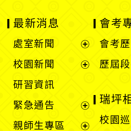
最新消息
會考
處室新聞
會考歷
展
校園新聞
歷屆段
開
展
研習資訊
選
開
瑞坪
緊急通告
單
選
展
校園巡
親師生專區
單