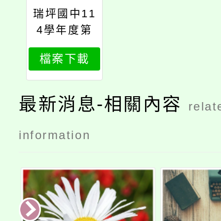
瑞坪國中11
4學年度第
二次體育班
檔案下載
新生入學考
試錄取名單
最新消息-相關內容
relat
information