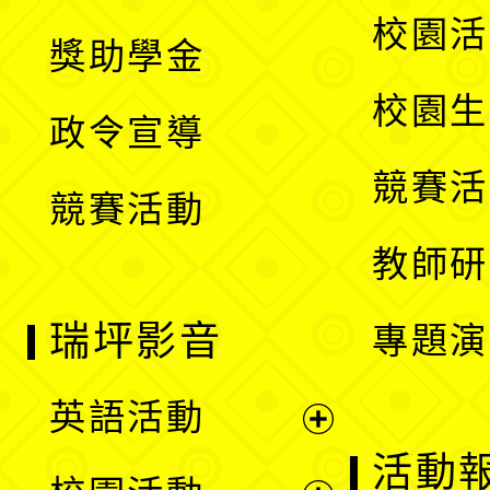
開
展
校園活
獎助學金
選
開
校園生
政令宣導
單
選
競賽活
競賽活動
單
教師研
瑞坪影音
專題演
英語活動
展
活動