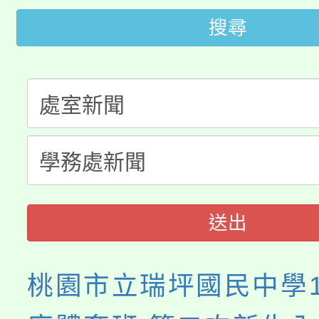
桃園市115學年度學生
車」活動
搜尋
公告本校115學年度第
生本土語及新住民語歌
公告本校115學年度第
代理(課)教師甄選結果(
轉知中國文化大學推廣
代理(課)教師甄選結果(
《TA101》溝通分析
程，歡迎學生輔導中心
送出
心理、諮商輔導、社會
系所師生報名參加。
桃園市立瑞坪國民中學1