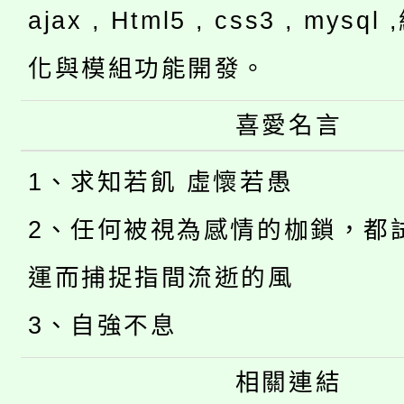
ajax , Html5 , css3 , mysq
化與模組功能開發。
喜愛名言
1、求知若飢 虛懷若愚
2、任何被視為感情的枷鎖，都
運而捕捉指間流逝的風
3、自強不息
相關連結