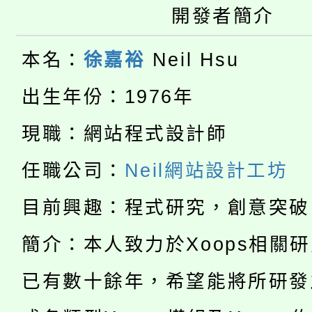
開發者簡介
大園自造教育及科技中心
視費優惠，中低收入戶
大溪自造教育及科技中心
份教師增能研習
本名：
徐嘉裕
Neil Hsu
半價優惠，詳情可洽有
淨零綠生活教案入校路
份教師研習
出生年份：1976年
者。
115年食農教育專業人
會
現職：網站程式設計師
「本色祭」8/29、30
程
任職公司：
Neil網站設計工坊
8/21下午1時於龍潭區
場熱烈登場!
目前興趣：程式研究，創意突破
YOUNG桃局內行報名
徵才活動。
簡介：本人致力於Xoops相關
8月14至27日，桃園
局官網。
已有數十餘年，希望能將所研發
115年桃園市運動會8/1
開!