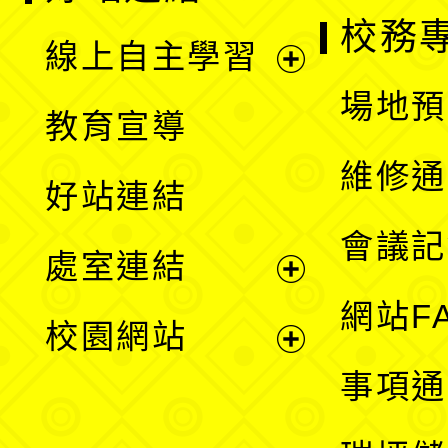
校務
線上自主學習
展
場地預
教育宣導
開
維修通
好站連結
選
會議記
處室連結
單
展
網站F
校園網站
開
展
事項通
選
開