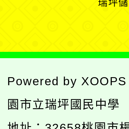
瑞坪儲
單
選
單
Powered by
XOOPS
園市立瑞坪國民中學
地址：
32658桃園市