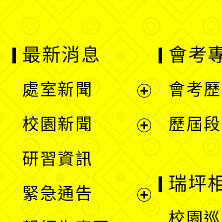
最新消息
會考
處室新聞
會考歷
展
校園新聞
歷屆段
開
展
研習資訊
選
開
瑞坪
緊急通告
單
選
展
校園巡