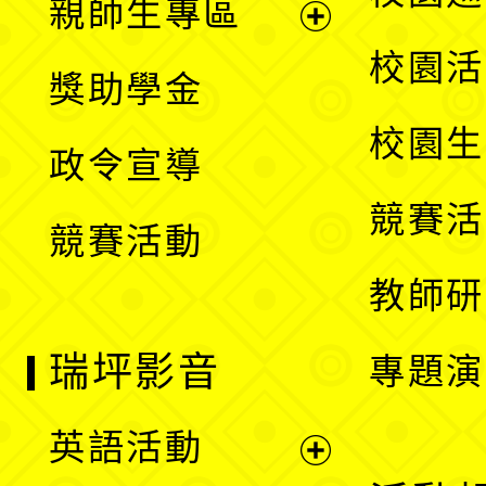
親師生專區
單
開
展
校園活
獎助學金
選
開
校園生
政令宣導
單
選
競賽活
競賽活動
單
教師研
瑞坪影音
專題演
英語活動