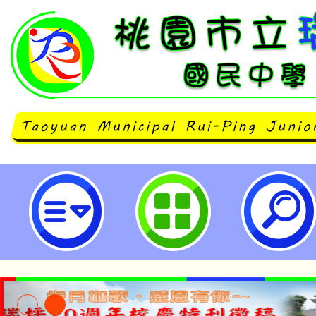
neilrpjhstyc網站設計者：徐嘉裕 N