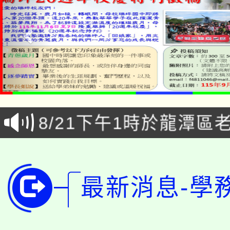
「本色祭」8/29、30
8/21下午1時於龍潭區
場熱烈登場!
YOUNG桃局內行報名
徵才活動。
8月14至27日，桃園
局官網。
最新消息-學
115年桃園市運動會8/1
開!
桃園市低收入戶享有免
田徑場及游泳池舉行。