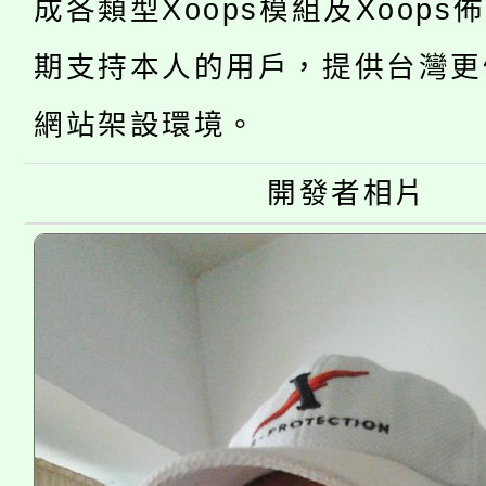
成各類型Xoops模組及Xoops
桃園市低收入戶享有免
田徑場及游泳池舉行。
期支持本人的用戶，提供台灣更
大園自造教育及科技中心
視費優惠，中低收入戶
網站架設環境。
大溪自造教育及科技中心
份教師增能研習
半價優惠，詳情可洽有
淨零綠生活教案入校路
開發者相片
份教師研習
者。
115年食農教育專業人
會
程