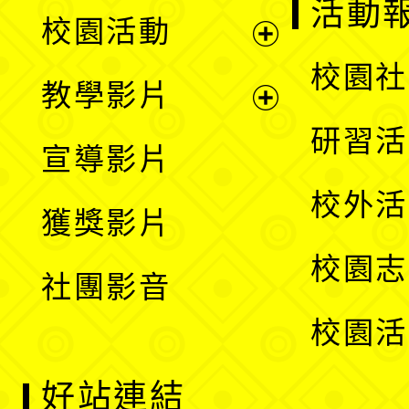
展
活動
校園活動
開
展
校園社
教學影片
選
開
展
研習活
宣導影片
單
選
開
校外活
獲獎影片
單
選
校園志
社團影音
單
校園活
好站連結