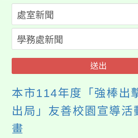
大溪自造教育及科技中心
份教師增能研習
半價優惠，詳情可洽有
淨零綠生活教案入校路
份教師研習
者。
會
送出
本市114年度「強棒出
出局」友善校園宣導活
畫