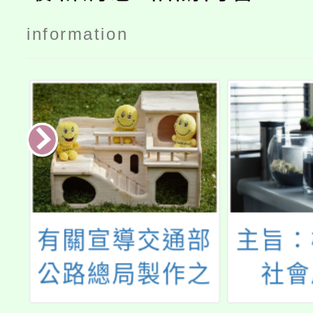
information
民
有關宣導交通部
主旨：
公路總局製作之
社會
教
「駕駛人手冊」
「11