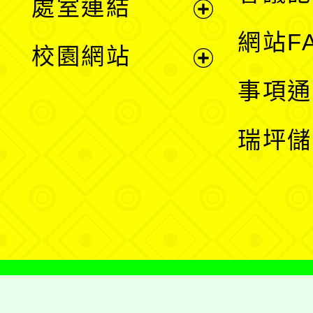
處室連結
單
展
網站F
校園網站
開
展
事項通
選
開
瑞坪儲
單
選
單