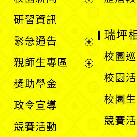
開
展
研習資訊
選
開
瑞坪
緊急通告
單
選
展
校園巡
親師生專區
單
開
展
校園活
獎助學金
選
開
校園生
政令宣導
單
選
競賽活
競賽活動
單