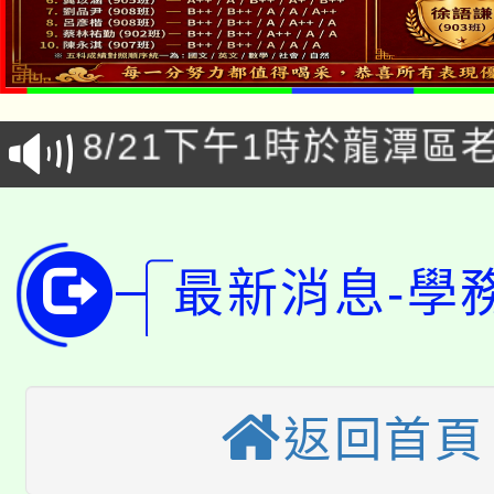
公告本校115學年度第1
「本色祭」8/29、30
代理(課)教師甄選結果
8/21下午1時於龍潭區
場熱烈登場!
告(尚有缺額)
YOUNG桃局內行報名
徵才活動。
8月14至27日，桃園
局官網。
最新消息-學
115年桃園市運動會8/1
開!
桃園市低收入戶享有免
田徑場及游泳池舉行。
大園自造教育及科技中心
視費優惠，中低收入戶
返回首頁
大溪自造教育及科技中心
份教師增能研習
半價優惠，詳情可洽有