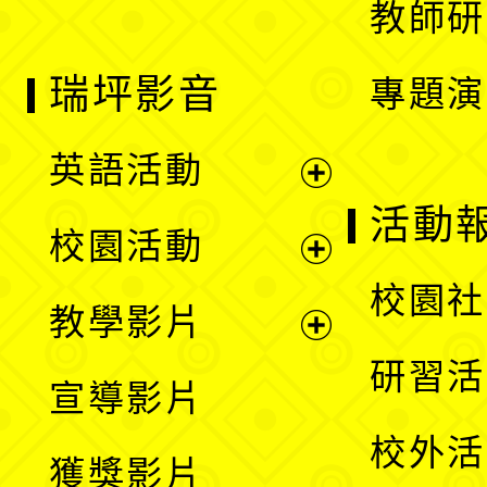
教師研
瑞坪影音
專題演
英語活動
展
活動
校園活動
開
展
校園社
教學影片
選
開
展
研習活
宣導影片
單
選
開
校外活
獲獎影片
單