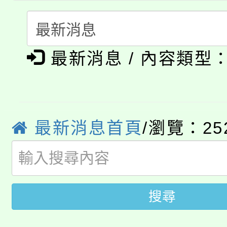
淨零綠生活教案入校路
份教師研習
者。
公告本校115學年度第1
會
最新消息 / 內容類型
「本色祭」8/29、30
代理(課)教師甄選結果
8/21下午1時於龍潭區
場熱烈登場!
告(尚有缺額)
YOUNG桃局內行報名
徵才活動。
最新消息首頁
/瀏覽：25
8月14至27日，桃園
局官網。
115年桃園市運動會8/1
開!
桃園市低收入戶享有免
田徑場及游泳池舉行。
搜尋
大園自造教育及科技中心
視費優惠，中低收入戶