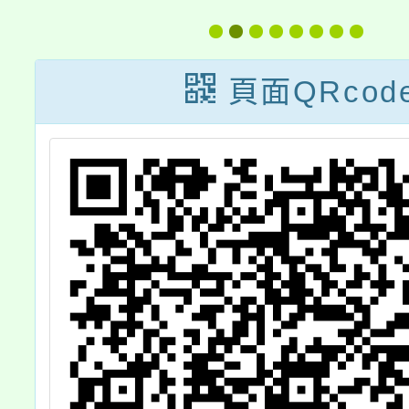
臺
運用及推廣案
培力基
理
繪本
頁面QRcod
會
坊」簡
生
請
營
文
動