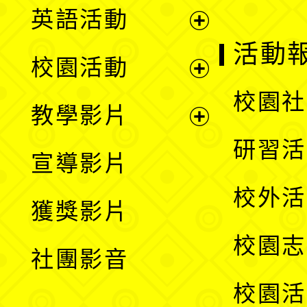
英語活動
展
活動
校園活動
開
展
校園社
教學影片
選
開
展
研習活
宣導影片
單
選
開
校外活
獲獎影片
單
選
校園志
社團影音
單
校園活