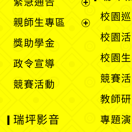
緊急通告
單
選
展
校園巡
親師生專區
單
開
展
校園活
獎助學金
選
開
校園生
政令宣導
單
選
競賽活
競賽活動
單
教師研
瑞坪影音
專題演