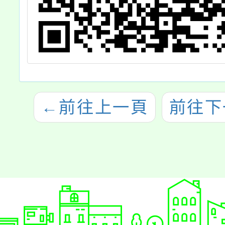
←
前往上一頁
前往下