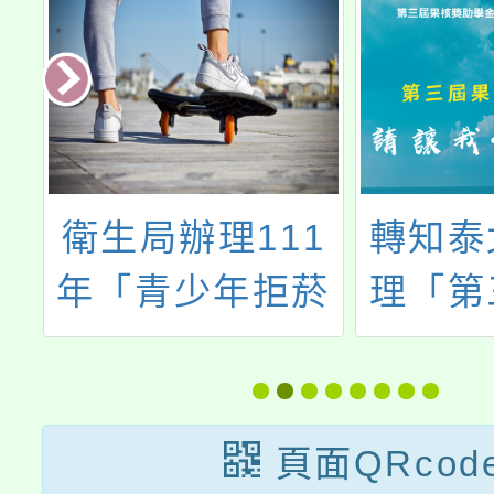
署
衛生局辦理111
轉知泰
治
年「青少年拒菸
理「第
」
(煙)方法創意設
獎助學
計競賽」獲獎作
人才培
品資訊
頁面QRcod