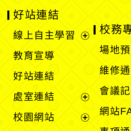
好站連結
校務
線上自主學習
展
場地預
教育宣導
開
維修通
好站連結
選
會議記
處室連結
單
展
網站F
校園網站
開
展