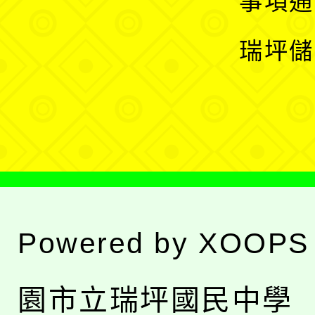
事項通
選
開
瑞坪儲
單
選
單
Powered by
XOOPS
園市立瑞坪國民中學