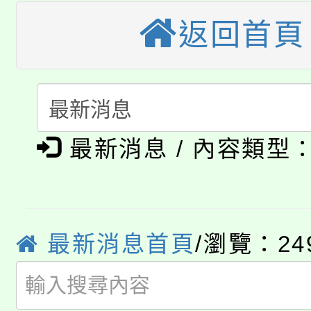
大溪自造教育及科技中心
份教師增能研習
半價優惠，詳情可洽有
返回首頁
淨零綠生活教案入校路
份教師研習
者。
115年食農教育專業人
會
「本色祭」8/29、30
程
最新消息 / 內容類型
8/21下午1時於龍潭區
場熱烈登場!
YOUNG桃局內行報名
徵才活動。
8月14至27日，桃園
局官網。
最新消息首頁
/瀏覽：24
115年桃園市運動會8/1
開!
桃園市低收入戶享有免
田徑場及游泳池舉行。