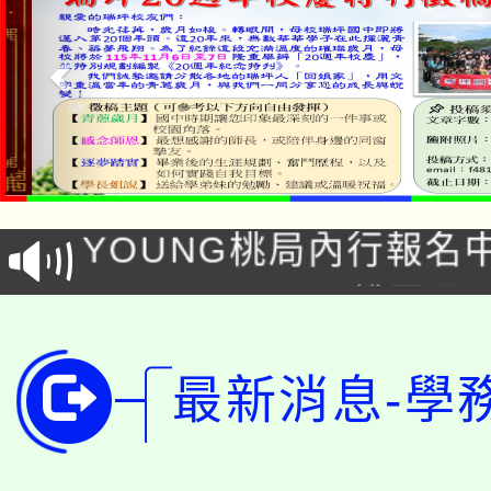
「本色祭」8/29、30
8/21下午1時於龍潭區
場熱烈登場!
YOUNG桃局內行報名
徵才活動。
8月14至27日，桃園
局官網。
115年桃園市運動會8/1
開!
最新消息-學
桃園市低收入戶享有免
田徑場及游泳池舉行。
大園自造教育及科技中心
視費優惠，中低收入戶