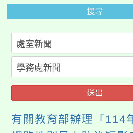
大園自造教育及科技中心
視費優惠，中低收入戶
搜尋
大溪自造教育及科技中心
份教師增能研習
半價優惠，詳情可洽有
淨零綠生活教案入校路
份教師研習
者。
115年食農教育專業人
會
程
送出
有關教育部辦理「114