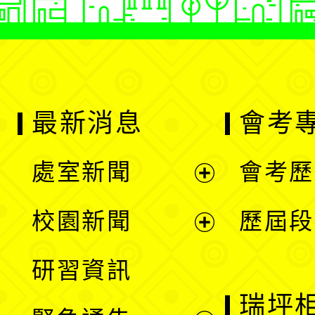
最新消息
會考
處室新聞
會考歷
展
校園新聞
歷屆段
開
展
研習資訊
選
開
瑞坪