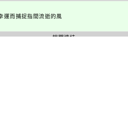
幸運而捕捉指間流逝的風
相關連結
瑞坪相簿
瑞坪影音
活動報名
校園巡禮
英語活動
校園社團
展