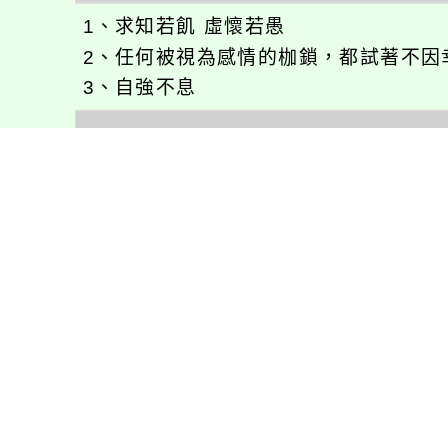
1、求知若飢 虛懷若愚
2、任何被視為感情的枷鎖，都試著不因
3、自強不息
徐嘉裕(Neil Hsu)的工作心得網誌!
徐嘉裕 Neil hsu粉絲團
E-MAIL：
b168168tw@gmail.com
最新消息
會考專區
處室新聞
會考歷屆試題
展