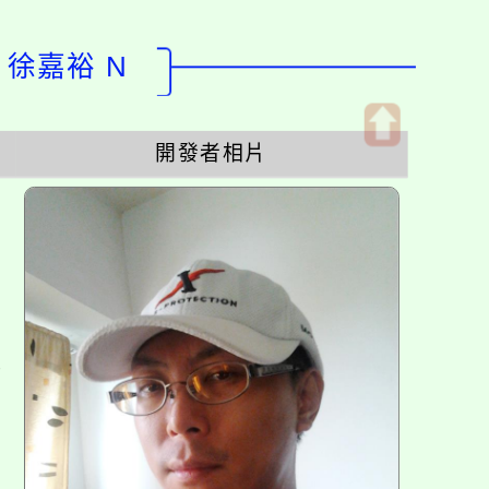
：徐嘉裕 N
開發者相片
開
啟
上
方
區
塊
各