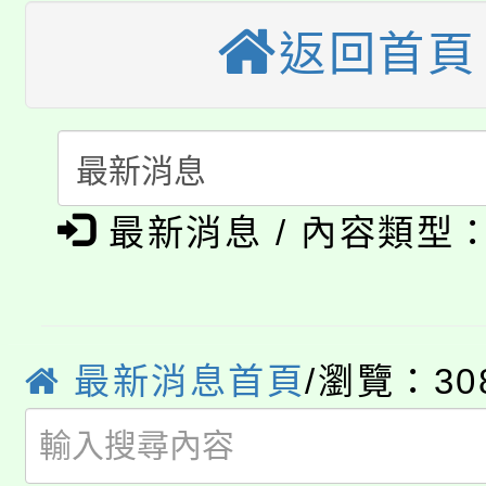
大溪自造教育及科技中心
份教師增能研習
返回首頁
半價優惠，詳情可洽有
淨零綠生活教案入校路
份教師研習
者。
115年食農教育專業人
會
「本色祭」8/29、30
程
最新消息 / 內容類型
8/21下午1時於龍潭區
場熱烈登場!
YOUNG桃局內行報名
徵才活動。
8月14至27日，桃園
局官網。
最新消息首頁
/瀏覽：30
115年桃園市運動會8/1
開!
桃園市低收入戶享有免
田徑場及游泳池舉行。