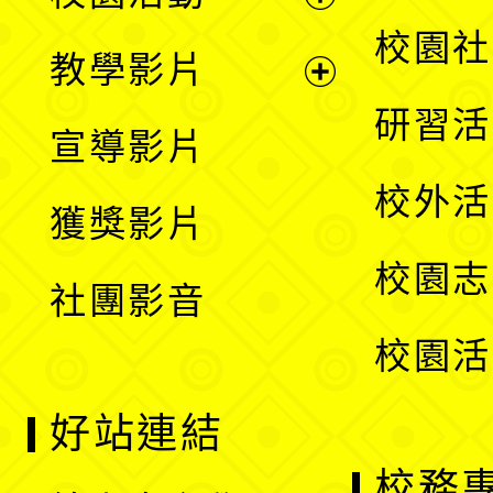
開
展
校園社
教學影片
選
開
展
研習活
宣導影片
單
選
開
校外活
獲獎影片
單
選
校園志
社團影音
單
校園活
好站連結
校務