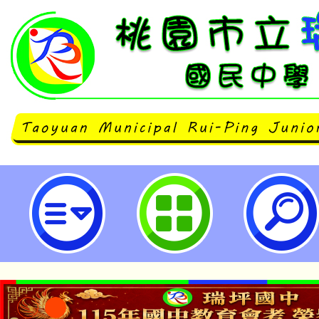
函轉交通部檢送多國語言宣導文宣
韓文、越南文、泰文及印尼文）一
宣導-桃園市立瑞坪國民中學