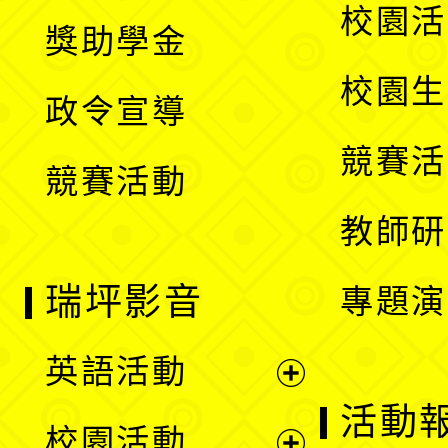
開
展
校園活
獎助學金
選
開
校園生
政令宣導
單
選
競賽活
競賽活動
單
教師研
瑞坪影音
專題演
英語活動
展
活動
校園活動