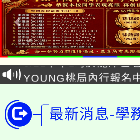
「本色祭」8/29、30
8/21下午1時於龍潭區
場熱烈登場!
YOUNG桃局內行報名
徵才活動。
8月14至27日，桃園
局官網。
115年桃園市運動會8/1
開!
最新消息-學
桃園市低收入戶享有免
田徑場及游泳池舉行。
大園自造教育及科技中心
視費優惠，中低收入戶