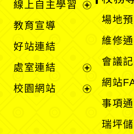
線上自主學習
展
場地預
教育宣導
開
維修通
好站連結
選
會議記
處室連結
單
展
網站F
校園網站
開
展
事項通
選
開
瑞坪儲
單