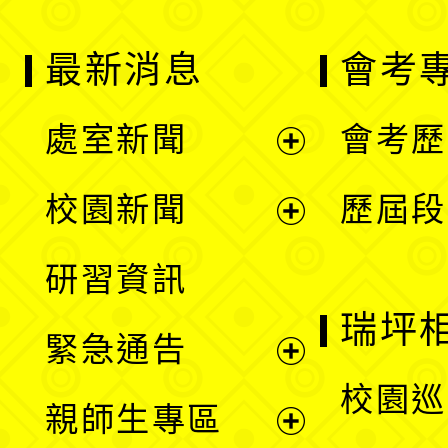
最新消息
會考
處室新聞
會考歷
展
校園新聞
歷屆段
開
展
研習資訊
選
開
瑞坪
緊急通告
單
選
展
校園巡
親師生專區
單