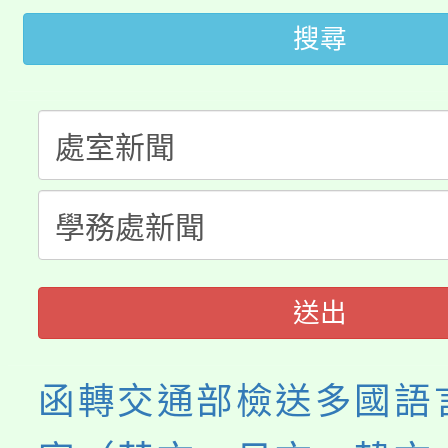
大園自造教育及科技中心
搜尋
視費優惠，中低收入戶
大溪自造教育及科技中心
份教師增能研習
半價優惠，詳情可洽有
淨零綠生活教案入校路
份教師研習
者。
115年食農教育專業人
會
程
送出
函轉交通部檢送多國語