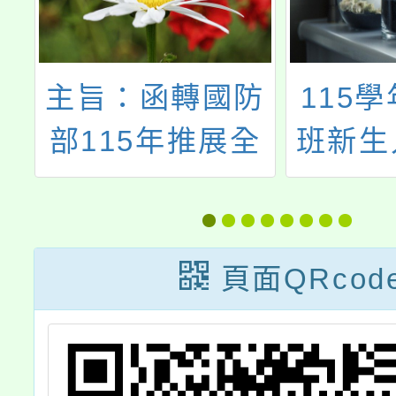
主旨：函轉國防
115學年
部115年推展全
班新生入
民國防教育工作
甄選簡章
計畫，請查照。
表
頁面QRcod