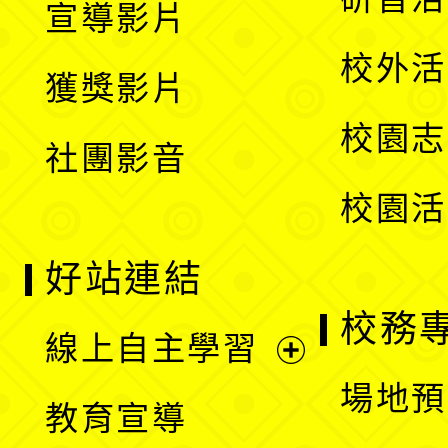
宣導影片
單
選
開
校外活
獲獎影片
單
選
校園志
社團影音
單
校園活
好站連結
校務
線上自主學習
展
場地預
教育宣導