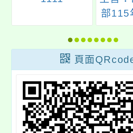
全
部11
實
國防教
單
獻獎選
9
業要點
頁面QRcod
市
「全民
符
傑出貢
選
報案，