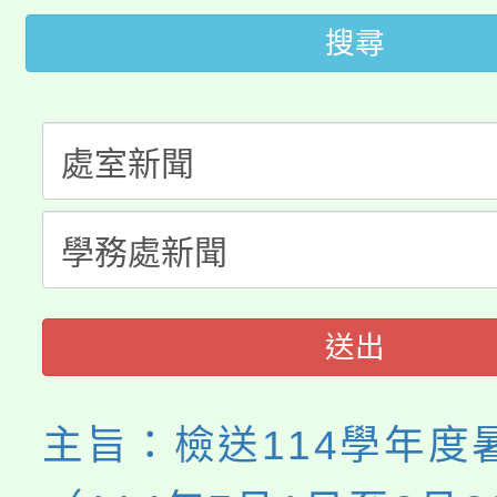
桃園市低收入戶享有免
田徑場及游泳池舉行。
搜尋
大園自造教育及科技中心
視費優惠，中低收入戶
大溪自造教育及科技中心
份教師增能研習
半價優惠，詳情可洽有
淨零綠生活教案入校路
份教師研習
者。
115年食農教育專業人
會
程
送出
主旨：檢送114學年度