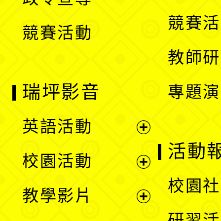
單
選
競賽活
競賽活動
單
教師研
瑞坪影音
專題演
英語活動
展
活動
校園活動
開
展
校園社
教學影片
選
開
展
研習活