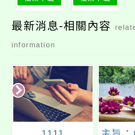
1
2
最新消息-相關內容
relat
information
園
1111
主旨：