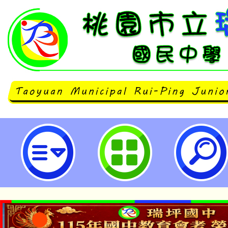
主旨：檢送114學年度暑假（114年
日）本府所屬各單位暨各級學校志
彙整表1份，詳如說明，請查照。-
民中學