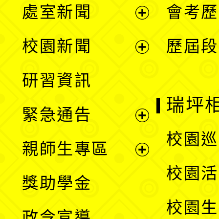
處室新聞
會考歷
展
校園新聞
歷屆段
開
展
研習資訊
選
開
瑞坪
緊急通告
單
選
展
校園巡
親師生專區
單
開
展
校園活
獎助學金
選
開
校園生
政令宣導