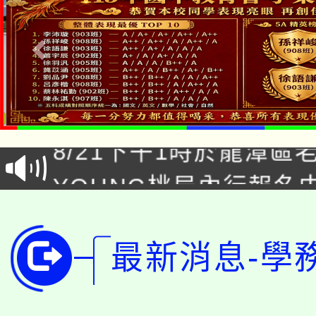
「本色祭」8/29、30
8/21下午1時於龍潭區
場熱烈登場!
YOUNG桃局內行報名
徵才活動。
8月14至27日，桃園
局官網。
115年桃園市運動會8/1
開!
最新消息-學
桃園市低收入戶享有免
田徑場及游泳池舉行。