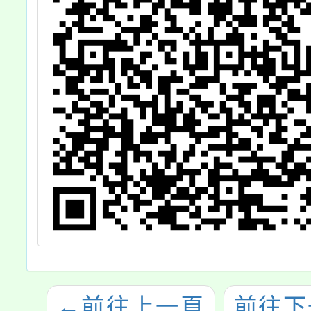
←
前往上一頁
前往下