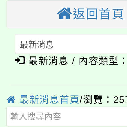
大園自造教育及科技中心
視費優惠，中低收入戶
返回首頁
大溪自造教育及科技中心
份教師增能研習
半價優惠，詳情可洽有
淨零綠生活教案入校路
份教師研習
者。
115年食農教育專業人
會
「本色祭」8/29、30
程
最新消息 / 內容類型
8/21下午1時於龍潭區
場熱烈登場!
YOUNG桃局內行報名
徵才活動。
最新消息首頁
/瀏覽：25
8月14至27日，桃園
局官網。
115年桃園市運動會8/1
開!