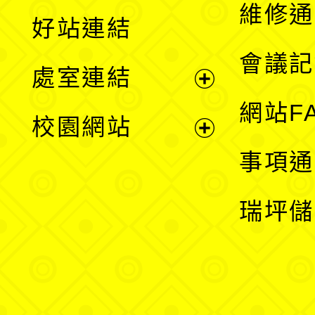
開
維修通
好站連結
選
會議記
處室連結
單
展
網站F
校園網站
開
展
事項通
選
開
瑞坪儲
單
選
單