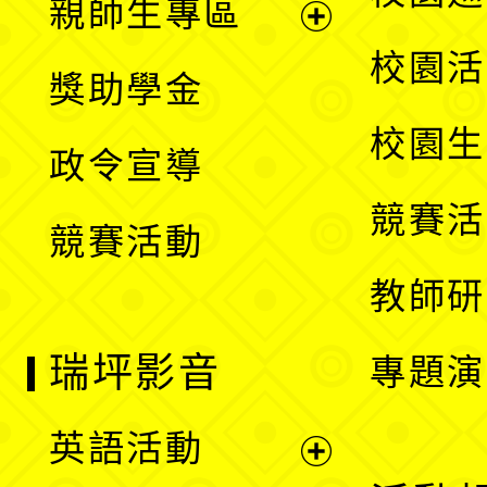
親師生專區
單
開
展
校園活
獎助學金
選
開
校園生
政令宣導
單
選
競賽活
競賽活動
單
教師研
瑞坪影音
專題演
英語活動