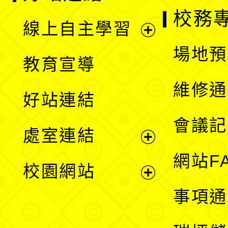
校務
線上自主學習
展
場地預
教育宣導
開
維修通
好站連結
選
會議記
處室連結
單
展
網站F
校園網站
開
展
事項通
選
開