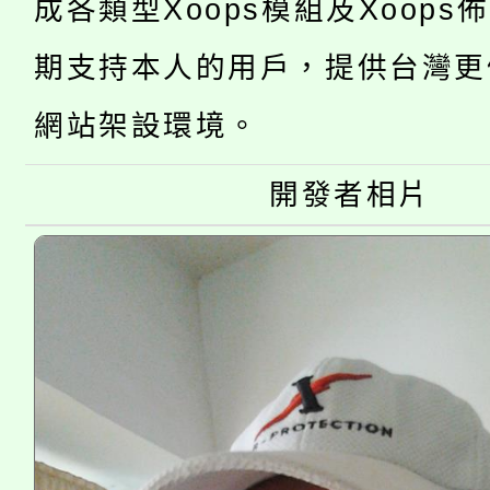
成各類型Xoops模組及Xoops
桃園市低收入戶享有免
田徑場及游泳池舉行。
期支持本人的用戶，提供台灣更
大園自造教育及科技中心
視費優惠，中低收入戶
大溪自造教育及科技中心
網站架設環境。
份教師增能研習
半價優惠，詳情可洽有
淨零綠生活教案入校路
份教師研習
開發者相片
者。
115年食農教育專業人
會
程