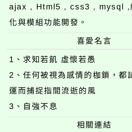
ajax , Html5 , css3 , mysq
化與模組功能開發。
喜愛名言
1、求知若飢 虛懷若愚
2、任何被視為感情的枷鎖，都
運而捕捉指間流逝的風
3、自強不息
相關連結