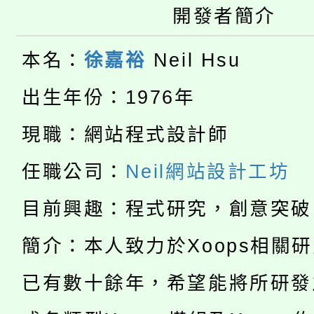
大園自造教育及科技中心
視費優惠，中低收入戶
開發者簡介
大溪自造教育及科技中心
份教師增能研習
半價優惠，詳情可洽有
本名：
徐嘉裕
Neil Hsu
淨零綠生活教案入校路
份教師研習
者。
出生年份：1976年
115年食農教育專業人
會
現職：網站程式設計師
「本色祭」8/29、30
程
任職公司：
Neil網站設計工坊
8/21下午1時於龍潭區
場熱烈登場!
目前興趣：程式研究，創意突破
YOUNG桃局內行報名
徵才活動。
簡介：本人致力於Xoops相關
8月14至27日，桃園
局官網。
已有數十餘年，希望能將所研發
115年桃園市運動會8/1
開!