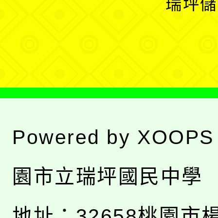
瑞坪儲
單
選
單
Powered by
XOOPS
園市立瑞坪國民中學
地址：
32658桃園市