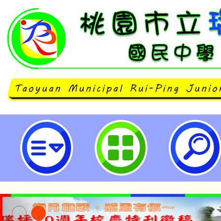
neilrpjhstyc網站設計者：徐嘉裕 N