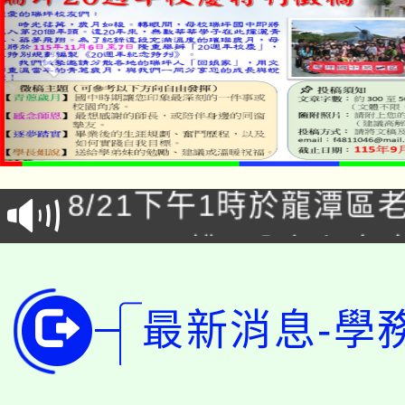
「本色祭」8/29、30
8/21下午1時於龍潭區
場熱烈登場!
YOUNG桃局內行報名
徵才活動。
8月14至27日，桃園
局官網。
最新消息-學
115年桃園市運動會8/1
開!
桃園市低收入戶享有免
田徑場及游泳池舉行。