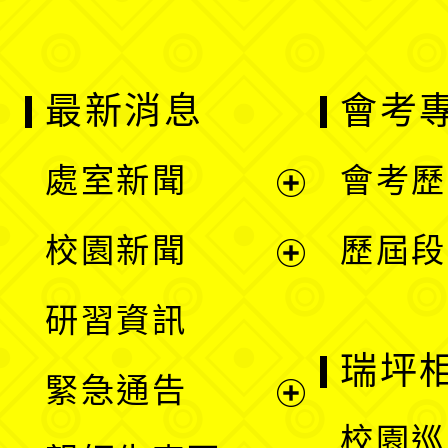
最新消息
會考
處室新聞
會考歷
展
校園新聞
歷屆段
開
展
研習資訊
選
開
瑞坪
緊急通告
單
選
展
校園巡