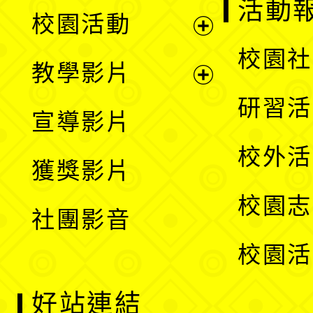
展
活動
校園活動
開
展
校園社
教學影片
選
開
展
研習活
宣導影片
單
選
開
校外活
獲獎影片
單
選
校園志
社團影音
單
校園活
好站連結