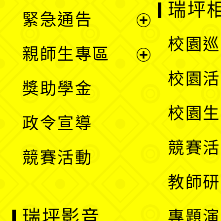
開
瑞坪
緊急通告
單
選
展
校園巡
親師生專區
單
開
展
校園活
獎助學金
選
開
校園生
政令宣導
單
選
競賽活
競賽活動
單
教師研
瑞坪影音
專題演