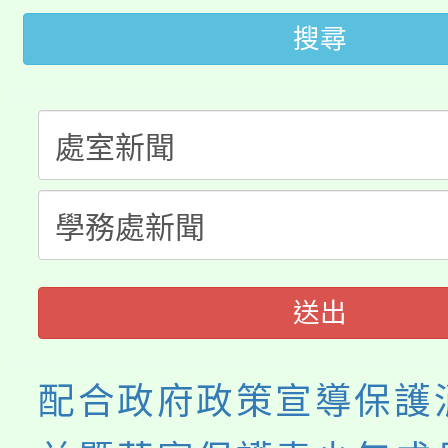
轉知中國文化大學推廣
代理(課)教師甄選結果(
搜尋
轉知苗栗縣政府辦理11
《TA101》溝通分析
桃園市115學年度學生
縣市「校園短影音徵選
程，歡迎學生輔導中心
「桃園市補助參觀特色
要點
門員」簡章及活動海報
心理、諮商輔導、社會
展演活動實施計畫」
踴躍報名參加。
系所師生報名參加。
送出
配合政府政策宣導保護