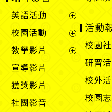
英語活動
展
活動
校園活動
開
展
校園社
教學影片
選
開
展
研習活
宣導影片
單
選
開
校外活
獲獎影片
單
選
校園志
社團影音
單