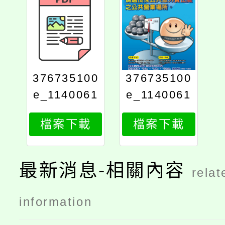
376735100
376735100
e_1140061
e_1140061
949_attach
949_attach
檔案下載
檔案下載
2
1
最新消息-相關內容
relat
information