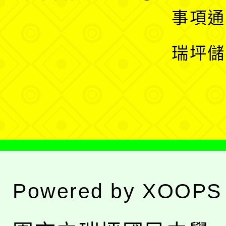
開
展
事項通
選
開
瑞坪儲
單
選
單
Powered by
XOOPS