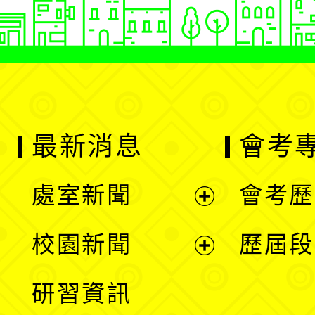
最新消息
會考
處室新聞
會考歷
展
校園新聞
歷屆段
開
展
研習資訊
選