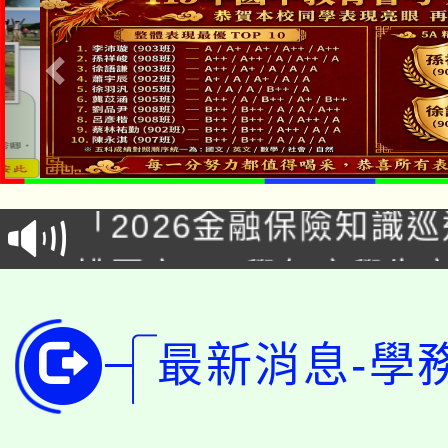
淨零綠領人才培育課程
公告本校115學年度第1
「2026金融保險知識
代理(課)教師甄選結果(
桃園市115學年度學生
車」活動
公告本校115學年度第
生本土語及新住民語歌
最新消息-學
公告本校115學年度第
代理(課)教師甄選結果(
轉知中國文化大學推廣
代理(課)教師甄選結果(