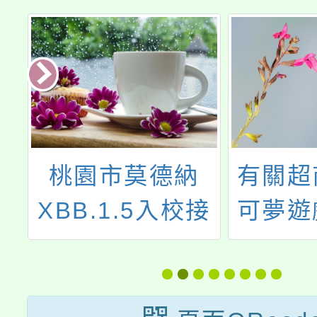
及
桃園市莫德納
有關超
:
XBB.1.5入校接
可夢遊
種資訊
明及
不
或