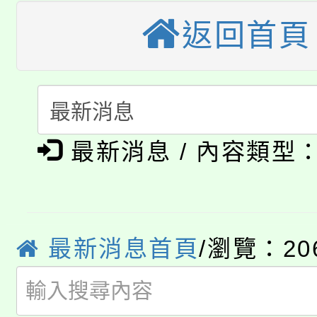
轉知苗栗縣政府辦理11
《TA101》溝通分析
返回首頁
桃園市115學年度學生
縣市「校園短影音徵選
程，歡迎學生輔導中心
「桃園市補助參觀特色
要點
門員」簡章及活動海報
心理、諮商輔導、社會
淨零綠領人才培育課程
展演活動實施計畫」
踴躍報名參加。
系所師生報名參加。
公告本校115學年度第1
最新消息 / 內容類型
「2026金融保險知識
代理(課)教師甄選結果(
桃園市115學年度學生
車」活動
最新消息首頁
/瀏覽：20
公告本校115學年度第
生本土語及新住民語歌
公告本校115學年度第
代理(課)教師甄選結果(