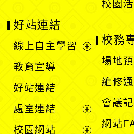
校園活
好站連結
校務
線上自主學習
展
場地預
教育宣導
開
維修通
好站連結
選
會議記
處室連結
單
展
網站F
校園網站