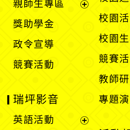
親師生專區
單
開
展
校園活
獎助學金
選
開
校園生
政令宣導
單
選
競賽活
競賽活動
單
教師研
瑞坪影音
專題演
英語活動