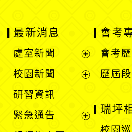
最新消息
會考
處室新聞
會考歷
展
校園新聞
歷屆段
開
展
研習資訊
選
開
瑞坪
緊急通告
單
選
展
校園巡