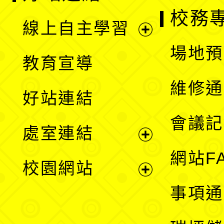
校務
線上自主學習
展
場地預
教育宣導
開
維修通
好站連結
選
會議記
處室連結
單
展
網站F
校園網站
開
展
事項通
選
開