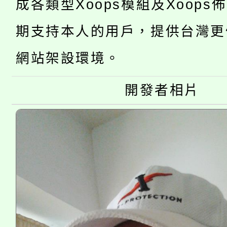
成各類型Xoops模組及Xoops
桃園市低收入戶享有免
田徑場及游泳池舉行。
期支持本人的用戶，提供台灣更
大園自造教育及科技中心
視費優惠，中低收入戶
網站架設環境。
大溪自造教育及科技中心
份教師增能研習
半價優惠，詳情可洽有
淨零綠生活教案入校路
份教師研習
開發者相片
者。
115年食農教育專業人
會
程