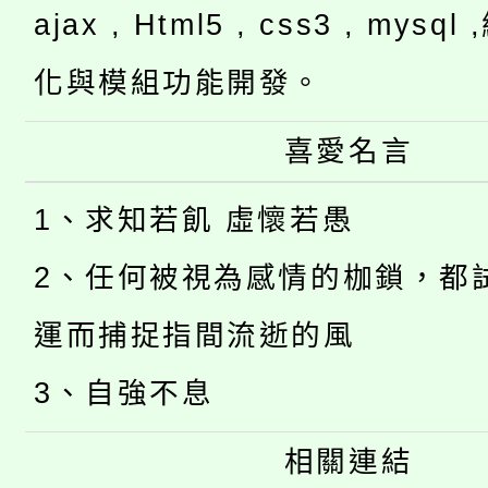
ajax , Html5 , css3 , mysq
化與模組功能開發。
喜愛名言
1、求知若飢 虛懷若愚
2、任何被視為感情的枷鎖，都
運而捕捉指間流逝的風
3、自強不息
相關連結