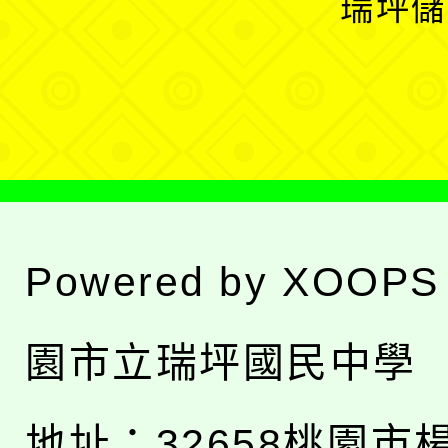
瑞坪儲
單
選
單
Powered by
XOOPS
園市立瑞坪國民中學
地址：
32658桃園市