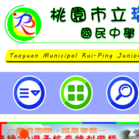
neilrpjhstyc網站設計者：徐嘉裕 N