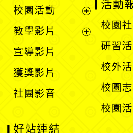
展
活動
校園活動
開
展
校園社
教學影片
選
開
展
研習活
宣導影片
單
選
開
校外活
獲獎影片
單
選
校園志
社團影音
單
校園活
好站連結