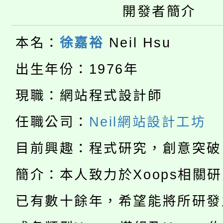
大園自造教育及科技中心
開發者簡介
視費優惠，中低收入戶
大溪自造教育及科技中心
份教師增能研習
半價優惠，詳情可洽有
本名：
徐嘉裕
Neil Hsu
淨零綠生活教案入校路
份教師研習
者。
出生年份：1976年
115年食農教育專業人
會
現職：網站程式設計師
「本色祭」8/29、30
程
任職公司：
Neil網站設計工坊
8/21下午1時於龍潭區
場熱烈登場!
目前興趣：程式研究，創意突破
YOUNG桃局內行報名
徵才活動。
簡介：本人致力於Xoops相關
8月14至27日，桃園
局官網。
已有數十餘年，希望能將所研發
115年桃園市運動會8/1
開!