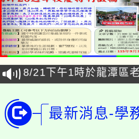
「本色祭」8/29、30
8/21下午1時於龍潭區
場熱烈登場!
YOUNG桃局內行報名
徵才活動。
8月14至27日，桃園
局官網。
最新消息-學
115年桃園市運動會8/1
開!
桃園市低收入戶享有免
田徑場及游泳池舉行。