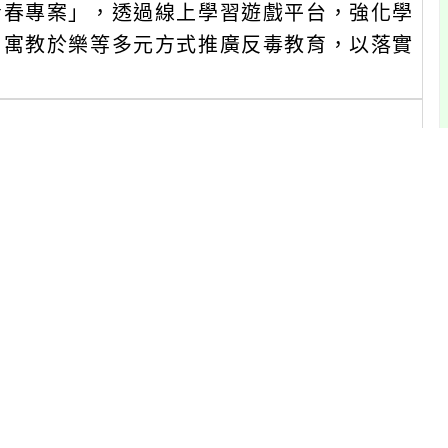
青春專案」，透過線上學習遊戲平台，強化學
由寓教於樂等多元方式推廣反毒教育，以落實
日。
日。
日。
https://www.pagamo.org/)以
至任務書點選「世界任務」，選擇「無毒桃花