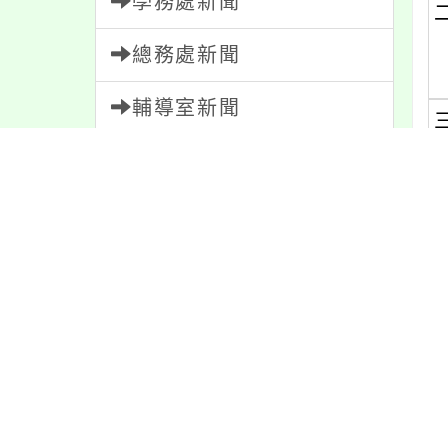
學務處新聞
總務處新聞
輔導室新聞
會計室新聞
(
人事室新聞
家長會新聞
內容標籤
(
注意
180
特色
6
活動
1171
資訊
337