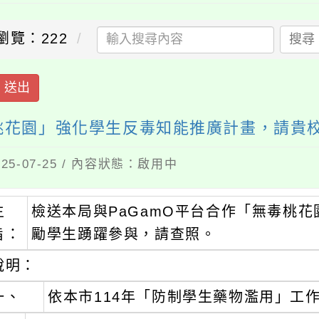
瀏覽：222
搜尋
送出
毒桃花園」強化學生反毒知能推廣計畫，請貴
5-07-25 / 內容狀態：啟用中
主
檢送本局與PaGamO平台合作「無毒桃
旨：
勵學生踴躍參與，請查照。
說明：
一、
依本市114年「防制學生藥物濫用」工