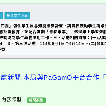
里
瑞坪國民中學
桃花園」強化學生反毒知能推廣計畫，請貴校鼓勵學生踴躍
毒拒毒教育，並配合暑期「青春專案」，透過線上學習遊
動防制學生藥物濫用工作。三、活動相關資訊：(一)活動檔
日。３、第三波活動：114年9月1日至9月14日。(二)
帳號
務處新聞:本局與PaGamO平台合作
/ 內容類型：
新聞類型