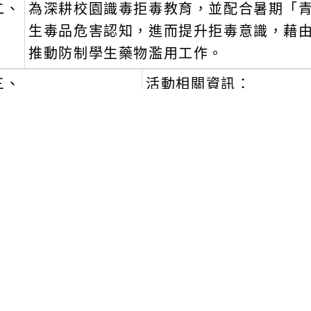
二、
為深耕校園識毒拒毒教育，並配合暑期「
生毒品危害認知，進而提升拒毒意識，藉
推動防制學生藥物濫用工作。
三、
活動相關資訊：
一)
活動檔期如下：
１、
第一波活動：114年7月7日至7月20
２、
第二波活動：114年8月4日至8月17
３、
第三波活動：114年9月1日至9月14
二)
參加方式：於活動期間至PaGamO線上遊戲學習平台(
「教育雲端帳號(Open ID)」登入後，
園」任務書即可參與。