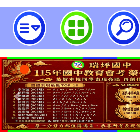
轉知本府文化局「2023桃園地景
招募簡章及海報-桃園市立瑞坪國民
「本色祭」8/29、30
8/21下午1時於龍潭區
場熱烈登場!