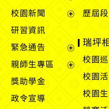
展
校園新聞
歷屆段
開
展
研習資訊
選
開
瑞坪
緊急通告
單
選
展
校園巡
親師生專區
單
開
展
校園活
獎助學金
選
開
校園生
政令宣導
單
選