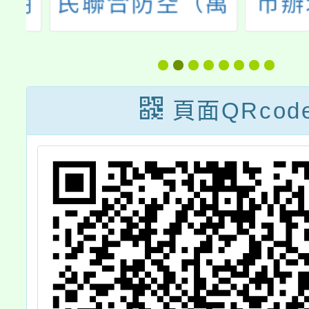
明
民聯合防空（萬
市辦理
安46號）演習」
國孝行
相關宣導事宜
施計畫
位於11
頁面QRcod
日前踴
各區公
合資格
拔，