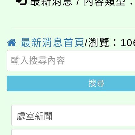
最新消息 / 內容類型
8/21下午1時於龍潭區
場熱烈登場!
YOUNG桃局內行報名
徵才活動。
8月14至27日，桃園
局官網。
最新消息首頁
/瀏覽：10
115年桃園市運動會8/1
開!
桃園市低收入戶享有免
田徑場及游泳池舉行。
大園自造教育及科技中心
視費優惠，中低收入戶
搜尋
大溪自造教育及科技中心
份教師增能研習
半價優惠，詳情可洽有
淨零綠生活教案入校路
份教師研習
者。
115年食農教育專業人
會