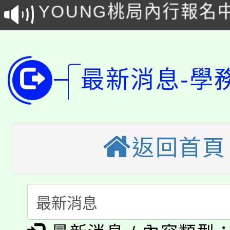
YOUNG桃局內行報名
徵才活動。
8月14至27日，桃園
局官網。
115年桃園市運動會8/1
開!
最新消息-學
桃園市低收入戶享有免
田徑場及游泳池舉行。
大園自造教育及科技中心
視費優惠，中低收入戶
大溪自造教育及科技中心
份教師增能研習
半價優惠，詳情可洽有
返回首頁
淨零綠生活教案入校路
份教師研習
者。
115年食農教育專業人
會
「本色祭」8/29、30
程