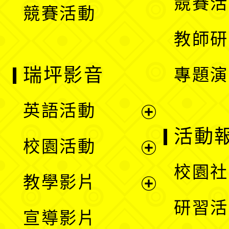
競賽活
競賽活動
單
教師研
瑞坪影音
專題演
英語活動
展
活動
校園活動
開
展
校園社
教學影片
選
開
展
研習活
宣導影片
單
選