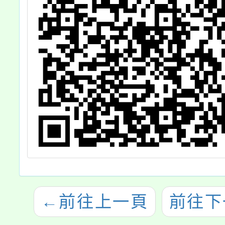
←
前往上一頁
前往下