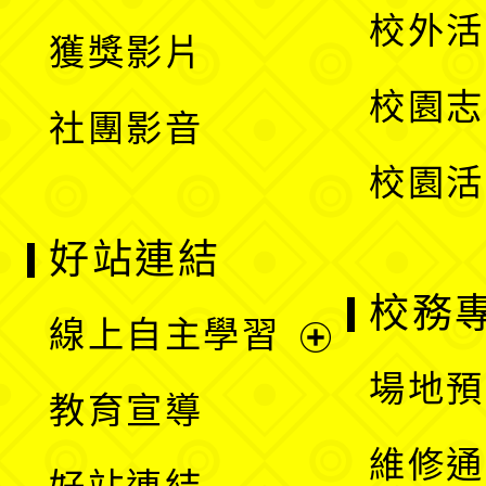
開
校外活
獲獎影片
單
選
校園志
社團影音
單
校園活
好站連結
校務
線上自主學習
展
場地預
教育宣導
開
維修通