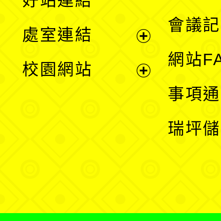
好站連結
選
會議記
處室連結
單
展
網站F
校園網站
開
展
事項通
選
開
瑞坪儲
單
選
單