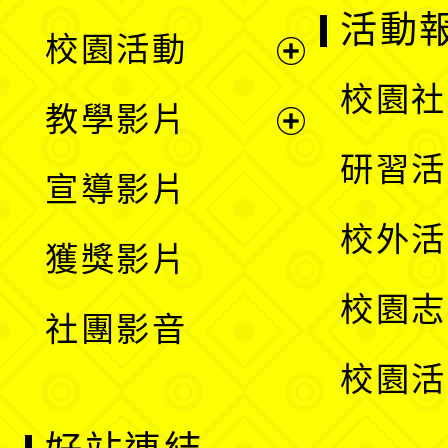
展
活動
校園活動
開
展
校園社
教學影片
選
開
展
研習活
宣導影片
單
選
開
校外活
獲獎影片
單
選
校園志
社團影音
單
校園活