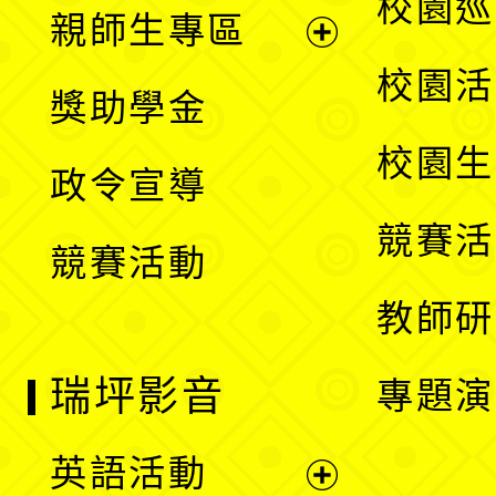
展
校園巡
親師生專區
單
開
展
校園活
獎助學金
選
開
校園生
政令宣導
單
選
競賽活
競賽活動
單
教師研
瑞坪影音
專題演
英語活動