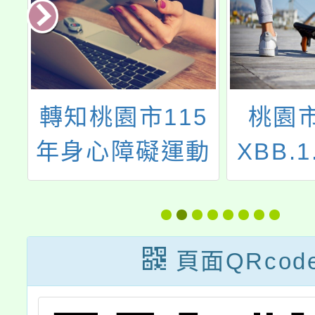
度
轉知桃園市115
桃園
新
年身心障礙運動
XBB.
取
嘉年華活動資訊
種
頁面QRcod