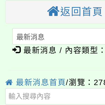
大溪自造教育及科技中心
份教師增能研習
半價優惠，詳情可洽有
返回首頁
淨零綠生活教案入校路
份教師研習
者。
115年食農教育專業人
會
「本色祭」8/29、30
程
8/21下午1時於龍潭區
場熱烈登場!
最新消息 / 內容類型
YOUNG桃局內行報名
徵才活動。
8月14至27日，桃園
局官網。
最新消息首頁
/瀏覽：27
115年桃園市運動會8/1
開!
桃園市低收入戶享有免
田徑場及游泳池舉行。