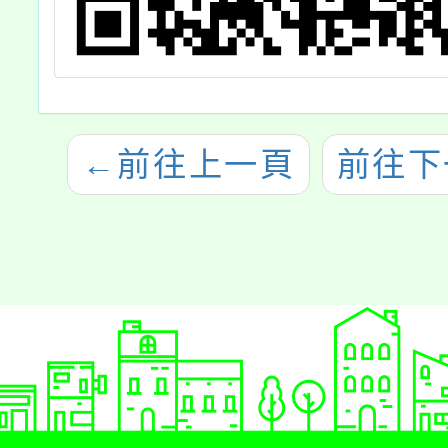
←
前往上一頁
前往下