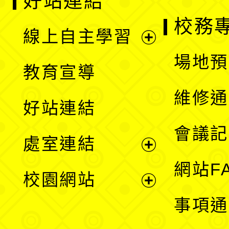
好站連結
校務
線上自主學習
展
場地預
教育宣導
開
維修通
好站連結
選
會議記
處室連結
單
展
網站F
校園網站
開
展
事項通
選