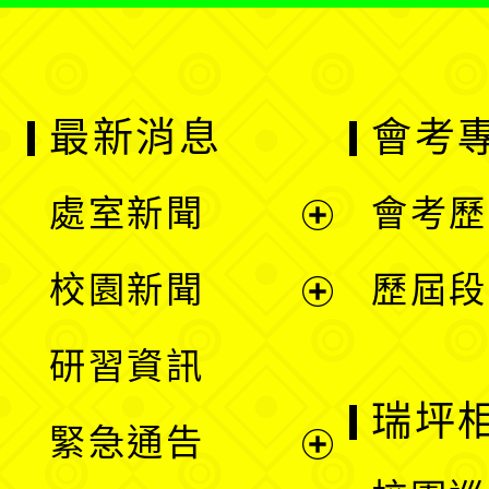
最新消息
會考
處室新聞
會考歷
展
校園新聞
歷屆段
開
展
研習資訊
選
開
瑞坪
緊急通告
單
選