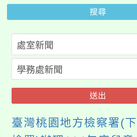
大園自造教育及科技中心
視費優惠，中低收入戶
搜尋
大溪自造教育及科技中心
份教師增能研習
半價優惠，詳情可洽有
淨零綠生活教案入校路
份教師研習
者。
115年食農教育專業人
會
程
送出
臺灣桃園地方檢察署(