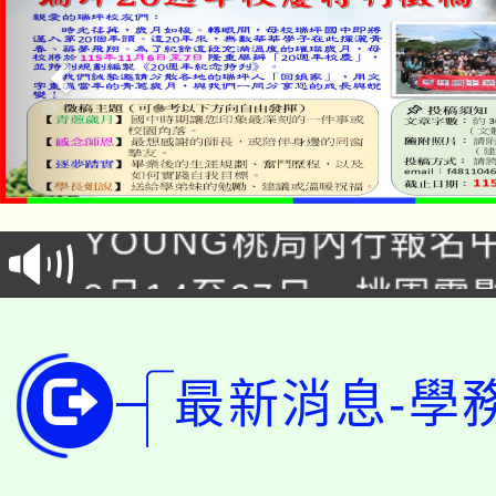
「本色祭」8/29、30
8/21下午1時於龍潭區
場熱烈登場!
YOUNG桃局內行報名
徵才活動。
8月14至27日，桃園
局官網。
115年桃園市運動會8/1
開!
桃園市低收入戶享有免
最新消息-學
田徑場及游泳池舉行。
大園自造教育及科技中心
視費優惠，中低收入戶