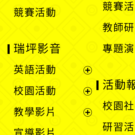
競賽活
競賽活動
單
教師研
瑞坪影音
專題演
英語活動
展
活動
校園活動
開
展
校園社
教學影片
選
開
展
研習活
宣導影片