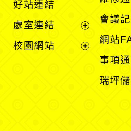
好站連結
選
會議記
處室連結
單
展
網站F
校園網站
開
展
事項通
選
開
瑞坪儲
單
選
單