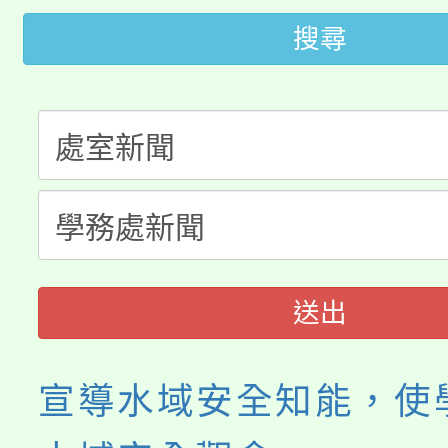
《TA101》溝通分析
搜尋
桃園市115學年度學生
縣市「校園短影音徵選
程，歡迎學生輔導中心
「桃園市補助參觀特色
要點
門員」簡章及活動海報
心理、諮商輔導、社會
115年度「教育部表揚
展演活動實施計畫」
踴躍報名參加。
系所師生報名參加。
義教育推展貢獻獎」
送出
宣導水域安全知能，使