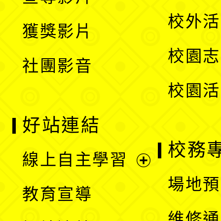
單
選
開
校外活
獲獎影片
單
選
校園志
社團影音
單
校園活
好站連結
校務
線上自主學習
展
場地預
教育宣導
開
維修通