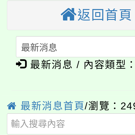
縣市「校園短影音徵選
程，歡迎學生輔導中心
「桃園市補助參觀特色
返回首頁
要點
門員」簡章及活動海報
心理、諮商輔導、社會
115年度「教育部表揚
展演活動實施計畫」
踴躍報名參加。
系所師生報名參加。
公告本校115學年度第1
義教育推展貢獻獎」
「2026金融保險知識
代理(課)教師甄選結果(
最新消息 / 內容類型
桃園市115學年度學生
車」活動
公告本校115學年度第
生本土語及新住民語歌
公告本校115學年度第
代理(課)教師甄選結果(
最新消息首頁
/瀏覽：24
轉知中國文化大學推廣
代理(課)教師甄選結果(
轉知苗栗縣政府辦理11