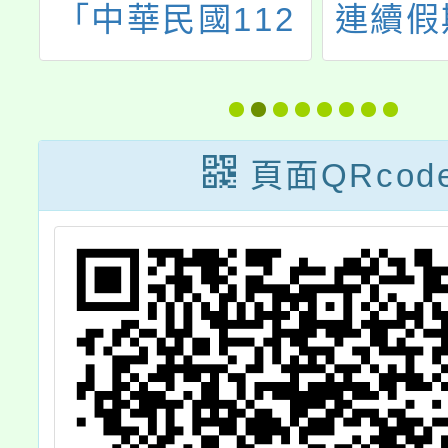
毒
「中華民國112
連續假
學
年全國大專校院
學生水
廣
運動會」活動與
念，並
鼓
競賽種類日程表
同留意
頁面QRcod
與
1份，請踴躍參
遊
與觀賞賽事。