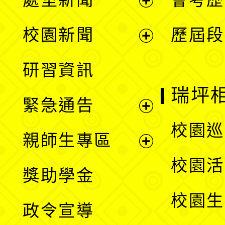
展
校園新聞
歷屆段
開
展
研習資訊
選
開
瑞坪
緊急通告
單
選
展
校園巡
親師生專區
單
開
展
校園活
獎助學金
選
開
校園生
政令宣導
單
選