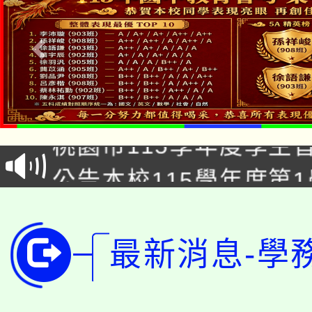
公告本校115學年度第1
「2026金融保險知識
代理(課)教師甄選結果(
桃園市115學年度學生
車」活動
公告本校115學年度第
生本土語及新住民語歌
公告本校115學年度第
代理(課)教師甄選結果(
轉知中國文化大學推廣
代理(課)教師甄選結果(
最新消息-學
轉知苗栗縣政府辦理11
《TA101》溝通分析
桃園市115學年度學生