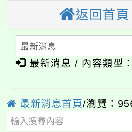
《TA101》溝通分析
桃園市115學年度學生
返回首頁
縣市「校園短影音徵選
程，歡迎學生輔導中心
「桃園市補助參觀特色
要點
門員」簡章及活動海報
心理、諮商輔導、社會
115年度「教育部表揚
展演活動實施計畫」
踴躍報名參加。
系所師生報名參加。
公告本校115學年度第1
義教育推展貢獻獎」
最新消息 / 內容類型
「2026金融保險知識
代理(課)教師甄選結果(
桃園市115學年度學生
車」活動
公告本校115學年度第
生本土語及新住民語歌
最新消息首頁
/瀏覽：95
公告本校115學年度第
代理(課)教師甄選結果(
轉知中國文化大學推廣