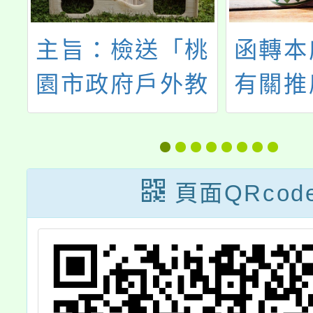
院
主旨：檢送「桃
函轉本
洋
園市政府戶外教
有關推
自
育及海洋教育中
公路局
開
心115學年度專
博物館
海
業工作人員遴選
公路特
頁面QRcod
訊
實施計畫」1
道」展
份，詳如說明，
Bann
請查照。
1份，