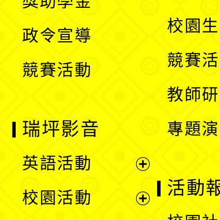
獎助學金
選
開
校園生
政令宣導
單
選
競賽活
競賽活動
單
教師研
瑞坪影音
專題演
英語活動
展
活動
校園活動
開
展