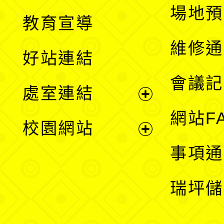
展
場地預
教育宣導
開
維修通
好站連結
選
會議記
處室連結
單
展
網站F
校園網站
開
展
事項通
選
開
瑞坪儲
單
選