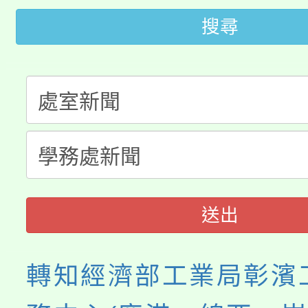
代理(課)教師甄選結果(
搜尋
轉知苗栗縣政府辦理11
《TA101》溝通分析
桃園市115學年度學生
縣市「校園短影音徵選
程，歡迎學生輔導中心
「桃園市補助參觀特色
要點
門員」簡章及活動海報
心理、諮商輔導、社會
115年度「教育部表揚
展演活動實施計畫」
踴躍報名參加。
系所師生報名參加。
義教育推展貢獻獎」
送出
轉知經濟部工業局彰濱