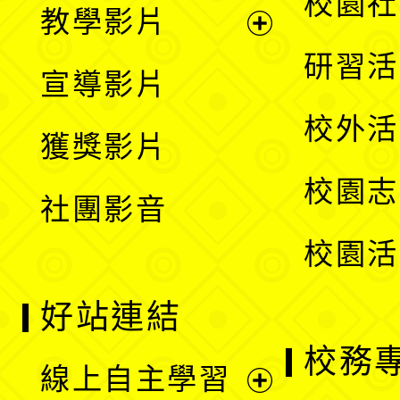
校園社
教學影片
選
開
展
研習活
宣導影片
單
選
開
校外活
獲獎影片
單
選
校園志
社團影音
單
校園活
好站連結
校務
線上自主學習