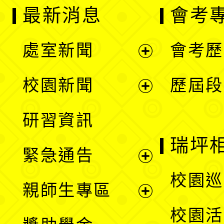
最新消息
會考
處室新聞
會考歷
展
校園新聞
歷屆段
開
展
研習資訊
選
開
瑞坪
緊急通告
單
選
展
校園巡
親師生專區
單
開
展
校園活