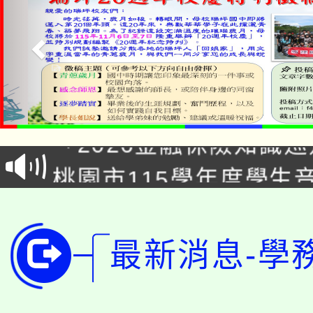
公告本校115學年度第1
「2026金融保險知識
代理(課)教師甄選結果(
桃園市115學年度學生
車」活動
公告本校115學年度第
生本土語及新住民語歌
公告本校115學年度第
代理(課)教師甄選結果(
最新消息-學
轉知中國文化大學推廣
代理(課)教師甄選結果(
轉知苗栗縣政府辦理11