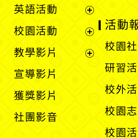
英語活動
展
活動
校園活動
開
展
校園社
教學影片
選
開
展
研習活
宣導影片
單
選
開
校外活
獲獎影片
單
選
校園志
社團影音
單
校園活