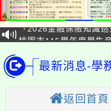
公告本校115學年度第1
「2026金融保險知識
代理(課)教師甄選結果(
桃園市115學年度學生
車」活動
公告本校115學年度第
生本土語及新住民語歌
公告本校115學年度第
代理(課)教師甄選結果(
最新消息-學
轉知中國文化大學推廣
代理(課)教師甄選結果(
轉知苗栗縣政府辦理11
《TA101》溝通分析
返回首頁
桃園市115學年度學生
縣市「校園短影音徵選
程，歡迎學生輔導中心