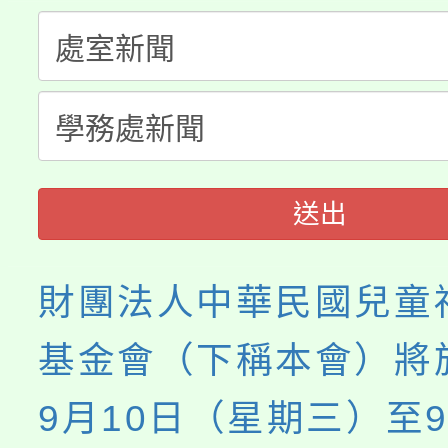
桃園市115學年度學生
縣市「校園短影音徵選
程，歡迎學生輔導中心
「桃園市補助參觀特色
要點
門員」簡章及活動海報
心理、諮商輔導、社會
115年度「教育部表揚
展演活動實施計畫」
踴躍報名參加。
系所師生報名參加。
義教育推展貢獻獎」
送出
財團法人中華民國兒童
基金會（下稱本會）將於
9月10日（星期三）至9