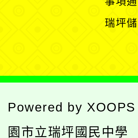
事項通
選
開
瑞坪儲
單
選
單
Powered by
XOOPS
園市立瑞坪國民中學