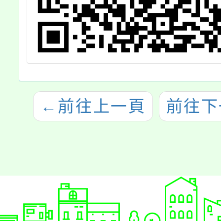
←
前往上一頁
前往下