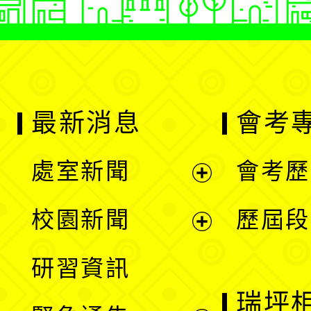
最新消息
會考
處室新聞
會考歷
展
校園新聞
歷屆段
開
展
研習資訊
選
開
瑞坪