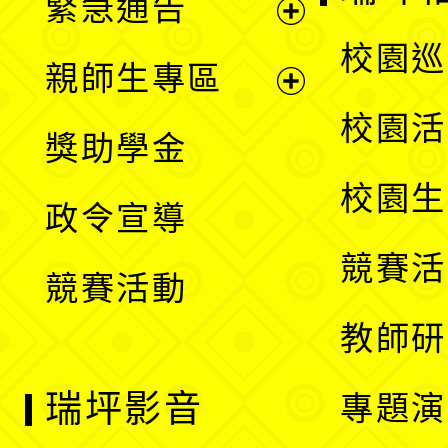
緊急通告
單
選
展
校園巡
親師生專區
單
開
展
校園活
獎助學金
選
開
校園生
政令宣導
單
選
競賽活
競賽活動
單
教師研
瑞坪影音
專題演