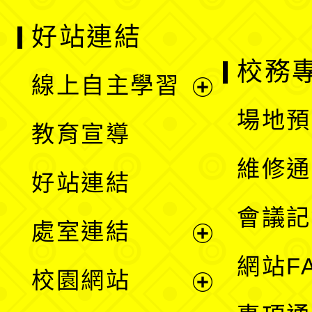
好站連結
校務
線上自主學習
展
場地預
教育宣導
開
維修通
好站連結
選
會議記
處室連結
單
展
網站F
校園網站
開
展