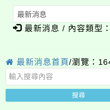
「桃園市補助參觀特色
要點
門員」簡章及活動海報
心理、諮商輔導、社會
115年度「教育部表揚
展演活動實施計畫」
踴躍報名參加。
系所師生報名參加。
公告本校115學年度第1
義教育推展貢獻獎」
最新消息 / 內容類型
「2026金融保險知識
代理(課)教師甄選結果(
桃園市115學年度學生
車」活動
公告本校115學年度第
最新消息首頁
/瀏覽：16
生本土語及新住民語歌
公告本校115學年度第
代理(課)教師甄選結果(
轉知中國文化大學推廣
代理(課)教師甄選結果(
搜尋
轉知苗栗縣政府辦理11
《TA101》溝通分析