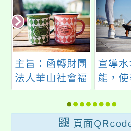
度
主旨：函轉財團
宣導水
學
法人華山社會福
能，使
試
利慈善事業基金
水域
會所送校園敬老
宣傳活動資料，
頁面QRcod