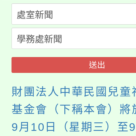
「桃園市補助參觀特色
要點
門員」簡章及活動海報
心理、諮商輔導、社會
115年度「教育部表揚
展演活動實施計畫」
踴躍報名參加。
系所師生報名參加。
義教育推展貢獻獎」
送出
財團法人中華民國兒童
基金會（下稱本會）將於
9月10日（星期三）至9