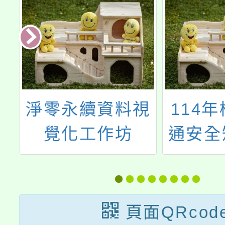
視
114年桃園市交
113
通安全短影音徵
LOG
件活動
活動」
頁面QRcod