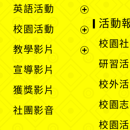
英語活動
展
活動
校園活動
開
展
校園社
教學影片
選
開
展
研習活
宣導影片
單
選
開
校外活
獲獎影片
單
選
校園志
社團影音
單
校園活