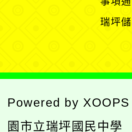
事項通
選
開
瑞坪儲
單
選
單
Powered by
XOOPS
園市立瑞坪國民中學