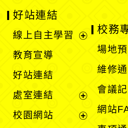
好站連結
校務
線上自主學習
展
場地預
教育宣導
開
維修通
好站連結
選
會議記
處室連結
單
展
網站F
校園網站
開
展