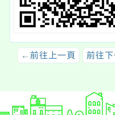
←
前往上一頁
前往下