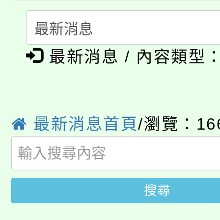
115年度「教育部表揚
展演活動實施計畫」
踴躍報名參加。
系所師生報名參加。
公告本校115學年度第1
義教育推展貢獻獎」
最新消息 / 內容類型
「2026金融保險知識
代理(課)教師甄選結果(
桃園市115學年度學生
車」活動
公告本校115學年度第
生本土語及新住民語歌
最新消息首頁
/瀏覽：16
公告本校115學年度第
代理(課)教師甄選結果(
轉知中國文化大學推廣
代理(課)教師甄選結果(
轉知苗栗縣政府辦理11
《TA101》溝通分析
搜尋
桃園市115學年度學生
縣市「校園短影音徵選
程，歡迎學生輔導中心