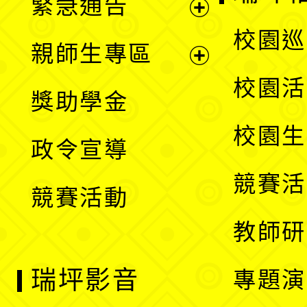
緊急通告
單
選
展
校園巡
親師生專區
單
開
展
校園活
獎助學金
選
開
校園生
政令宣導
單
選
競賽活
競賽活動
單
教師研
瑞坪影音
專題演