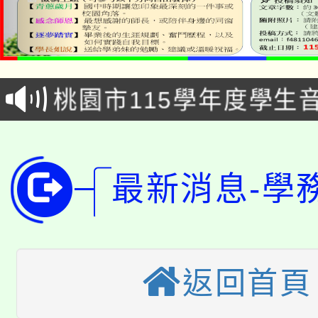
公告本校115學年度第1
「2026金融保險知識
代理(課)教師甄選結果(
桃園市115學年度學生
車」活動
公告本校115學年度第
生本土語及新住民語歌
公告本校115學年度第
代理(課)教師甄選結果(
最新消息-學
轉知中國文化大學推廣
代理(課)教師甄選結果(
轉知苗栗縣政府辦理11
《TA101》溝通分析
桃園市115學年度學生
縣市「校園短影音徵選
程，歡迎學生輔導中心
返回首頁
「桃園市補助參觀特色
要點
門員」簡章及活動海報
心理、諮商輔導、社會