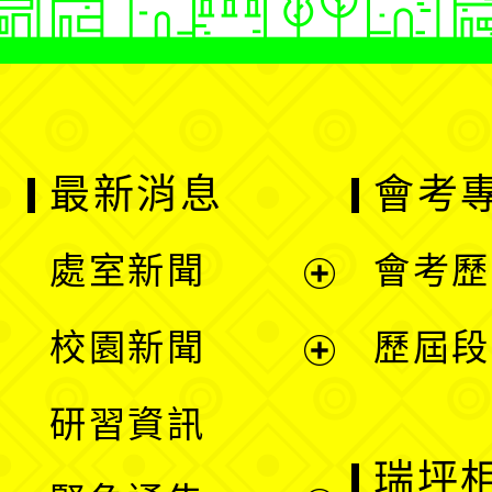
最新消息
會考
處室新聞
會考歷
展
校園新聞
歷屆段
開
展
研習資訊
選
開
瑞坪