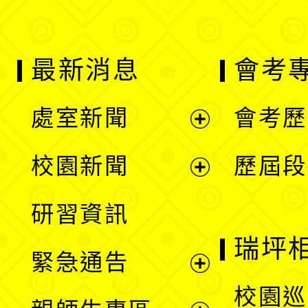
最新消息
會考
處室新聞
會考歷
展
校園新聞
歷屆段
開
展
研習資訊
選
開
瑞坪
緊急通告
單
選
展
校園巡