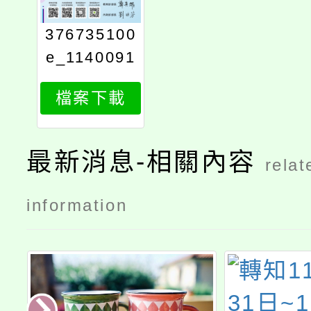
376735100
e_1140091
077_attach
檔案下載
1
最新消息-相關內容
relat
information