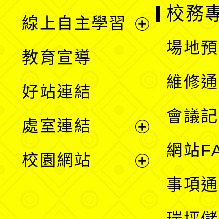
校務
線上自主學習
展
場地預
教育宣導
開
維修通
好站連結
選
會議記
處室連結
單
展
網站F
校園網站
開
展
事項通
選
開
瑞坪儲