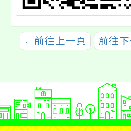
←
前往上一頁
前往下