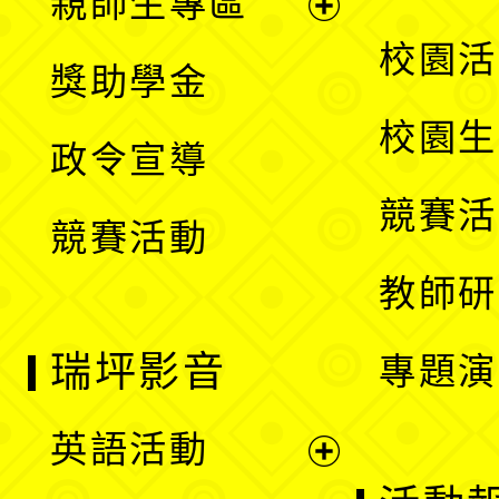
親師生專區
單
開
展
校園活
獎助學金
選
開
校園生
政令宣導
單
選
競賽活
競賽活動
單
教師研
瑞坪影音
專題演
英語活動
展