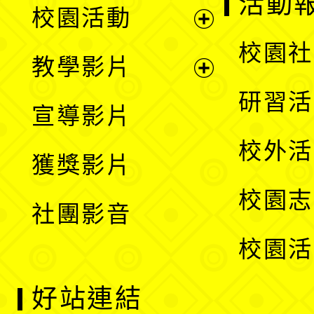
活動
校園活動
開
展
校園社
教學影片
選
開
展
研習活
宣導影片
單
選
開
校外活
獲獎影片
單
選
校園志
社團影音
單
校園活
好站連結