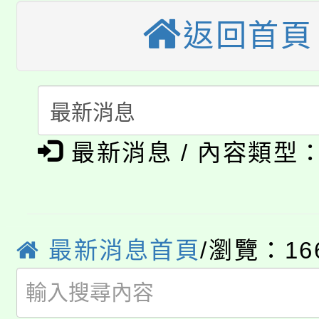
公告本校115學年度第
返回首頁
代理(課)教師甄選結果(
轉知中國文化大學推廣
代理(課)教師甄選結果(
轉知苗栗縣政府辦理11
《TA101》溝通分析
115年食農教育專業人
縣市「校園短影音徵選
程，歡迎學生輔導中心
最新消息 / 內容類型
學期銜接期間理賠案件
程
門員」簡章及活動海報
心理、諮商輔導、社會
淨零綠領人才培育課程
學籍身 分審查程序及
踴躍報名參加。
系所師生報名參加。
公告本校115學年度第1
最新消息首頁
/瀏覽：16
版
「2026金融保險知識
代理(課)教師甄選結果(
桃園市115學年度學生
車」活動