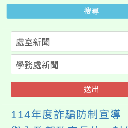
公告本校115學年度第
搜尋
生本土語及新住民語歌
公告本校115學年度第
代理(課)教師甄選結果(
轉知中國文化大學推廣
代理(課)教師甄選結果(
轉知苗栗縣政府辦理11
《TA101》溝通分析
縣市「校園短影音徵選
程，歡迎學生輔導中心
門員」簡章及活動海報
心理、諮商輔導、社會
送出
踴躍報名參加。
系所師生報名參加。
114年度詐騙防制宣導