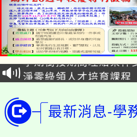
115年食農教育專業人
學期銜接期間理賠案件
程
淨零綠領人才培育課程
學籍身 分審查程序及
公告本校115學年度第1
版
「2026金融保險知識
代理(課)教師甄選結果(
最新消息-學
桃園市115學年度學生
車」活動
公告本校115學年度第
生本土語及新住民語歌