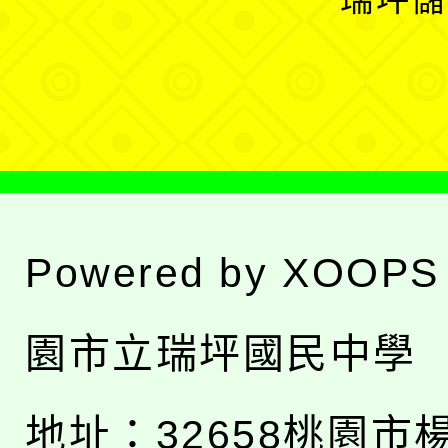
單
選
單
Powered by
XOOPS
園市立瑞坪國民中學
地址：
32658桃園市