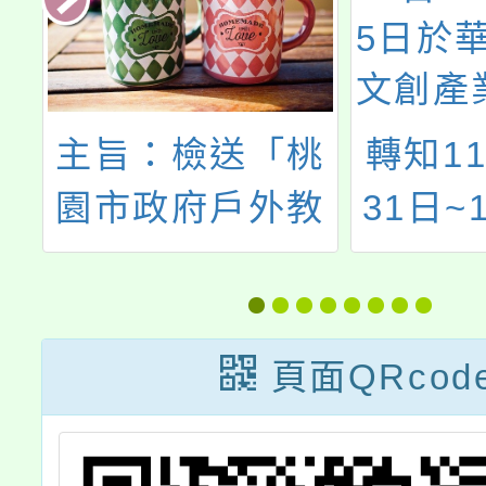
主旨：檢送「桃
轉知11
假
園市政府戶外教
31日~
幸
育及海洋教育中
5日於華
心115學年度專
文創產
業工作人員遴選
1、西
頁面QRcod
實施計畫」1
《ゲゲ
份，詳如說明，
郎 妖怪