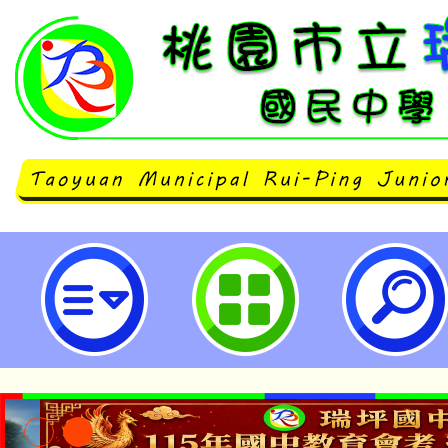
函轉陸軍航空第六0一旅為辦理國
訓練期程-桃園市立瑞坪國民中學