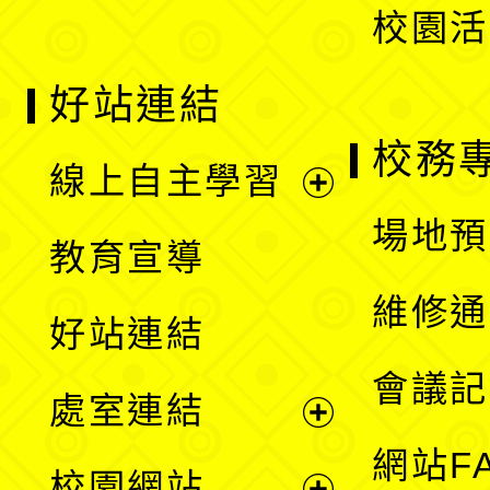
校園活
好站連結
校務
線上自主學習
展
場地預
教育宣導
開
維修通
好站連結
選
會議記
處室連結
單
展
網站F
校園網站