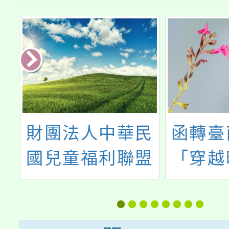
民
函轉臺南市政府
113
盟
「穿越時空的緊
LOG
本
急避難包」短影
活動」
年
音創作比賽活