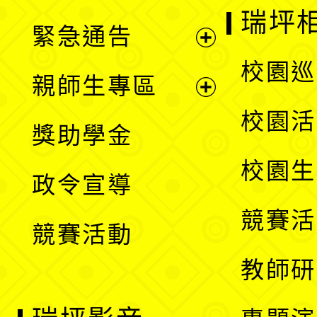
選
開
瑞坪
緊急通告
單
選
展
校園巡
親師生專區
單
開
展
校園活
獎助學金
選
開
校園生
政令宣導
單
選
競賽活
競賽活動
單
教師研