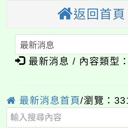
大溪自造教育及科技中心
份教師增能研習
半價優惠，詳情可洽有
返回首頁
淨零綠生活教案入校路
份教師研習
者。
115年食農教育專業人
會
「本色祭」8/29、30
程
最新消息 / 內容類型
8/21下午1時於龍潭區
場熱烈登場!
YOUNG桃局內行報名
徵才活動。
8月14至27日，桃園
局官網。
最新消息首頁
/瀏覽：33
115年桃園市運動會8/1
開!
桃園市低收入戶享有免
田徑場及游泳池舉行。