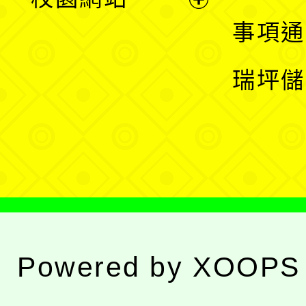
開
展
事項通
選
開
瑞坪儲
單
選
單
Powered by
XOOPS