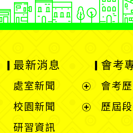
最新消息
會考
處室新聞
會考歷
展
校園新聞
歷屆段
開
展
研習資訊