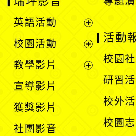
瑞坪影音
專題演
英語活動
展
活動
校園活動
開
展
校園社
教學影片
選
開
展
研習活
宣導影片
單
選
開
校外活
獲獎影片
單
選
校園志
社團影音
單