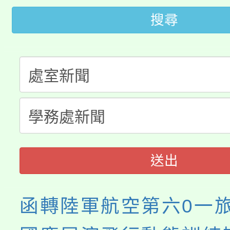
大園自造教育及科技中心
視費優惠，中低收入戶
搜尋
大溪自造教育及科技中心
份教師增能研習
半價優惠，詳情可洽有
淨零綠生活教案入校路
份教師研習
者。
115年食農教育專業人
會
程
送出
函轉陸軍航空第六0一