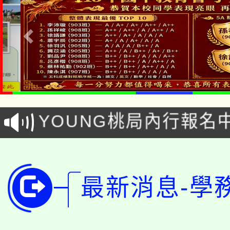
「本色祭」8/29、30
8/21下午1時於龍潭區
場熱烈登場!
YOUNG桃局內行報名
徵才活動。
8月14至27日，桃園
局官網。
115年桃園市運動會8/1
開!
最新消息-學
桃園市低收入戶享有免
田徑場及游泳池舉行。
大園自造教育及科技中心
視費優惠，中低收入戶