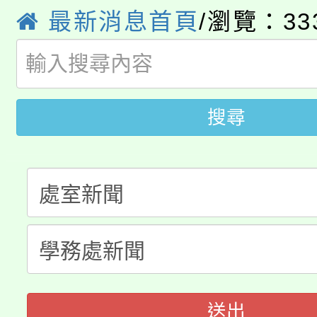
最新消息首頁
/瀏覽：33
8月14至27日，桃園
局官網。
115年桃園市運動會8/1
開!
桃園市低收入戶享有免
田徑場及游泳池舉行。
搜尋
大園自造教育及科技中心
視費優惠，中低收入戶
大溪自造教育及科技中心
份教師增能研習
半價優惠，詳情可洽有
淨零綠生活教案入校路
份教師研習
者。
115年食農教育專業人
會
程
送出