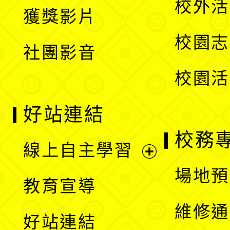
校外活
獲獎影片
單
選
校園志
社團影音
單
校園活
好站連結
校務
線上自主學習
展
場地預
教育宣導
開
維修通
好站連結