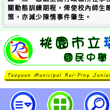
關動態訓練期程，俾使校內師生
策，亦減少陳情事件肇生。
函轉陸軍航空第六0一旅為辦理國
訓練期程-桃園市立瑞坪國民中學