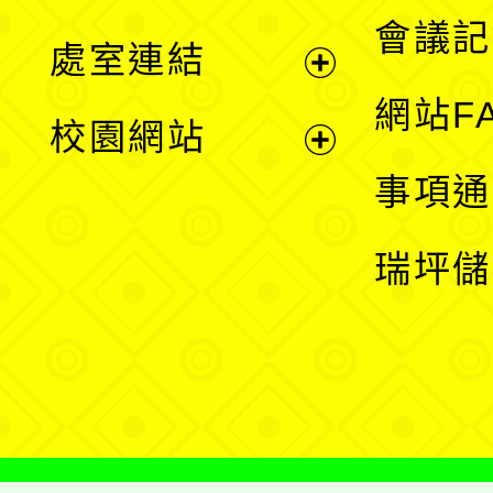
選
會議記
處室連結
單
展
網站F
校園網站
開
展
事項通
選
開
瑞坪儲
單
選
單