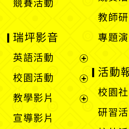
競賽活動
單
教師研
瑞坪影音
專題演
英語活動
展
活動
校園活動
開
展
校園社
教學影片
選
開
展
研習活
宣導影片
單
選
開