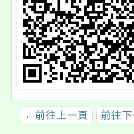
←
前往上一頁
前往下