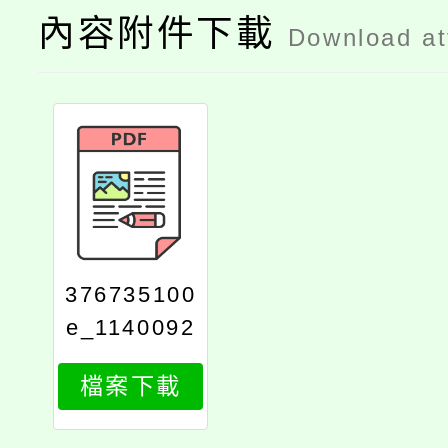
內容附件下載
Download a
376735100
e_1140092
905_attach
檔案下載
1