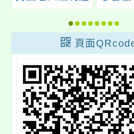
度
協進會辦理115
助
比
年弘揚敬老陪伴
輯
孝親系列5-
頁面QRcod
請
2【慶祝第61界
老人節】表揚活
動，請查照。