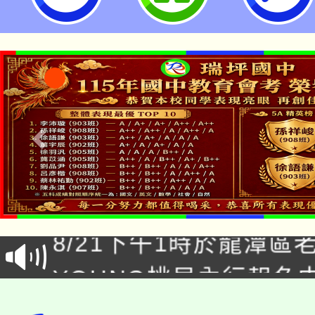
「本色祭」8/29、30
8/21下午1時於龍潭區
場熱烈登場!
YOUNG桃局內行報名
徵才活動。
8月14至27日，桃園
局官網。