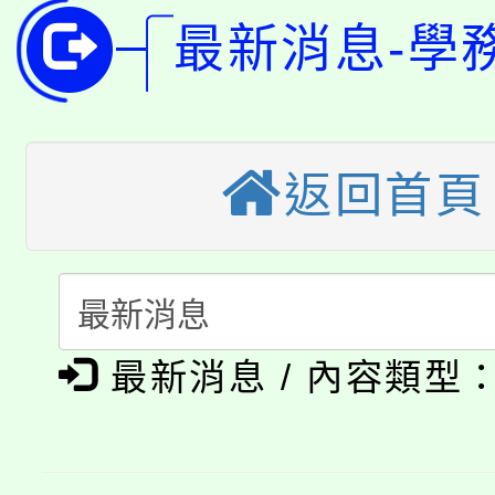
115年桃園市運動會8/1
最新消息-學
開!
桃園市低收入戶享有免
田徑場及游泳池舉行。
大園自造教育及科技中心
視費優惠，中低收入戶
返回首頁
大溪自造教育及科技中心
份教師增能研習
半價優惠，詳情可洽有
淨零綠生活教案入校路
份教師研習
者。
115年食農教育專業人
會
「本色祭」8/29、30
程
最新消息 / 內容類型
8/21下午1時於龍潭區
場熱烈登場!
YOUNG桃局內行報名
徵才活動。