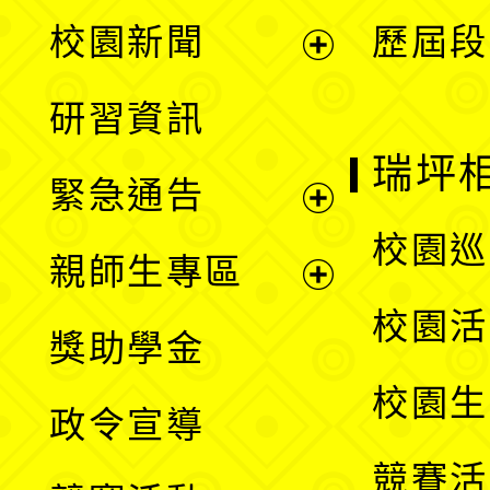
展
校園新聞
歷屆段
開
展
研習資訊
選
開
瑞坪
緊急通告
單
選
展
校園巡
親師生專區
單
開
展
校園活
獎助學金
選
開
校園生
政令宣導
單
選
競賽活