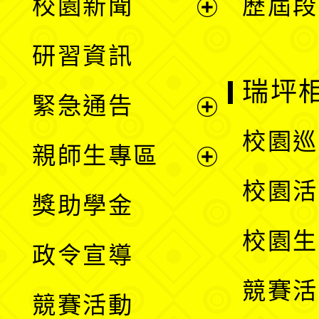
校園新聞
歷屆段
開
展
研習資訊
選
開
瑞坪
緊急通告
單
選
展
校園巡
親師生專區
單
開
展
校園活
獎助學金
選
開
校園生
政令宣導
單
選
競賽活
競賽活動
單