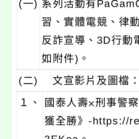
(一)
系列活動有PaGam
習、實體電競、律
反詐宣導、3D行動
如附件)。
(二)
文宣影片及圖檔
１、
國泰人壽⨉刑事警
獲全勝》-https://re