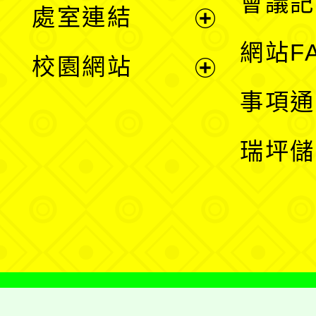
會議記
處室連結
單
展
網站F
校園網站
開
展
事項通
選
開
瑞坪儲
單
選
單