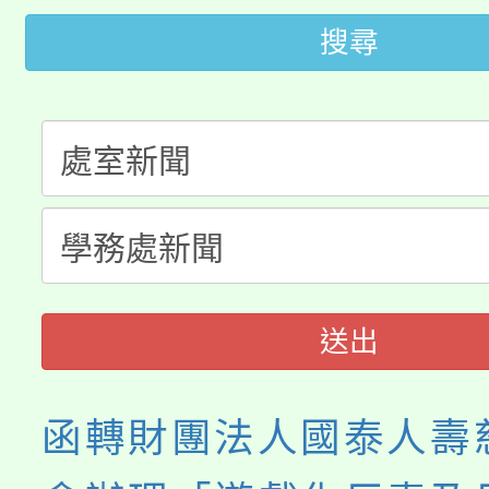
轉知中國文化大學推廣
代理(課)教師甄選結果(
搜尋
轉知苗栗縣政府辦理11
《TA101》溝通分析
桃園市115學年度學生
縣市「校園短影音徵選
程，歡迎學生輔導中心
「桃園市補助參觀特色
要點
門員」簡章及活動海報
心理、諮商輔導、社會
115年度「教育部表揚
展演活動實施計畫」
踴躍報名參加。
系所師生報名參加。
義教育推展貢獻獎」
送出
函轉財團法人國泰人壽