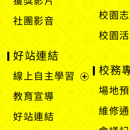
獲獎影片
單
選
校園志
社團影音
單
校園活
好站連結
校務
線上自主學習
展
場地預
教育宣導
開
維修通
好站連結
選