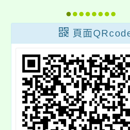
簡
供)
(112
假自6月
月25
頁面QRcod
水安全
一時興
忽略開
之