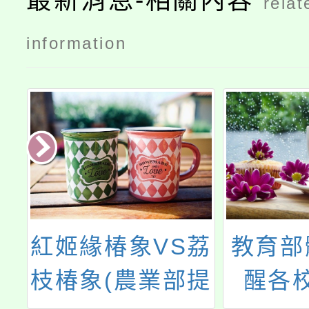
最新消息-相關內容
relat
information
局
紅姬緣椿象VS荔
教育部
術
枝椿象(農業部提
醒各