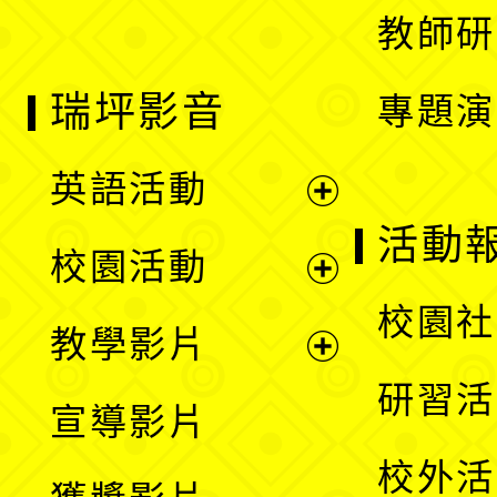
教師研
瑞坪影音
專題演
英語活動
展
活動
校園活動
開
展
校園社
教學影片
選
開
展
研習活
宣導影片
單
選
開
校外活