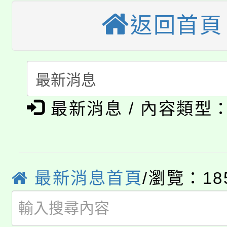
轉知苗栗縣政府辦理11
《TA101》溝通分析
返回首頁
桃園市115學年度學生
縣市「校園短影音徵選
程，歡迎學生輔導中心
「桃園市補助參觀特色
要點
門員」簡章及活動海報
心理、諮商輔導、社會
115年度「教育部表揚
展演活動實施計畫」
踴躍報名參加。
系所師生報名參加。
公告本校115學年度第1
義教育推展貢獻獎」
最新消息 / 內容類型
「2026金融保險知識
代理(課)教師甄選結果(
桃園市115學年度學生
車」活動
最新消息首頁
/瀏覽：18
公告本校115學年度第
生本土語及新住民語歌
公告本校115學年度第
代理(課)教師甄選結果(