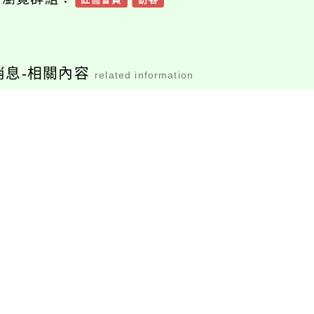
消息-相關內容
related information
112年度「原遊空
因應暑期海域活動事
有關
創生市集」活動
故頻傳，加強安全宣
遊戲
宣傳資訊
導事宜