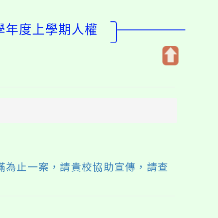
4學年度上學期人權
開
啟
上
方
區
塊
滿為止一案，請貴校協助宣傳，請查