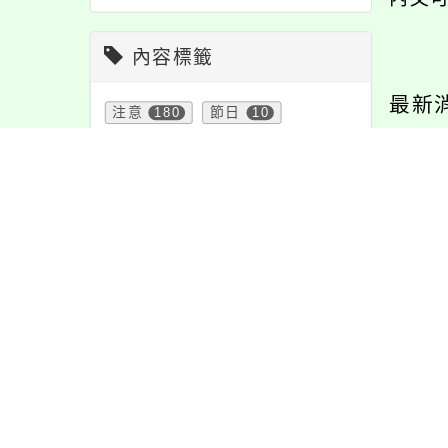
內容標籤
最新
注意
180
節日
10
重要
38
特色
6
資訊
337
宣導
274
學習
109
課程
152
防疫
36
公告
1611
緊急
2
教學
38
報名
1151
國中114學年度體
主旨：函轉國防部115
轉知
班新生入學暨插班
年推展全民國防教育
大．
活動
1171
學考試錄取名單
工作計畫，請查照。