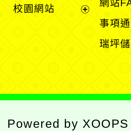
展
網站F
校園網站
開
展
事項通
選
開
瑞坪儲
單
選
單
Powered by
XOOPS