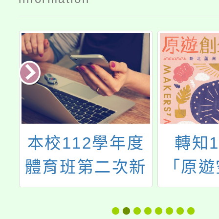
府
本校112學年度
轉知1
市
體育班第二次新
「原遊
音
生入學甄試簡章
生市集
動
傳