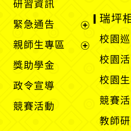
研習資訊
選
開
瑞坪
緊急通告
單
選
展
校園巡
親師生專區
單
開
展
校園活
獎助學金
選
開
校園生
政令宣導
單
選
競賽活
競賽活動
單
教師研