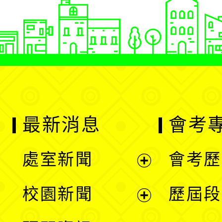
最新消息
會考
處室新聞
會考歷
展
校園新聞
歷屆段
開
展