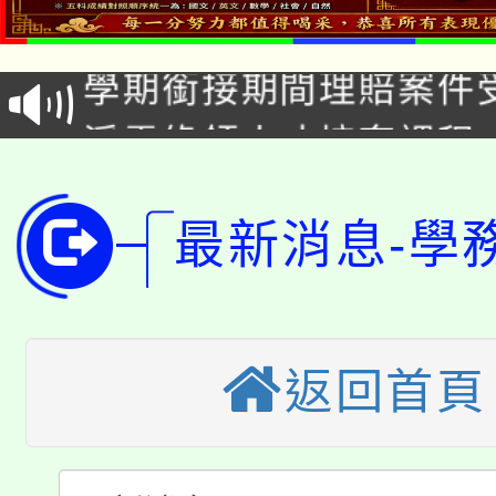
115年食農教育專業人
會
學期銜接期間理賠案件
程
淨零綠領人才培育課程
學籍身 分審查程序及
公告本校115學年度第1
版
「2026金融保險知識
最新消息-學
代理(課)教師甄選結果(
桃園市115學年度學生
車」活動
公告本校115學年度第
生本土語及新住民語歌
返回首頁
公告本校115學年度第
代理(課)教師甄選結果(
轉知中國文化大學推廣
代理(課)教師甄選結果(