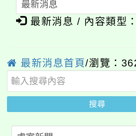
淨零綠生活教案入校路
《TA101》溝通分析
115年食農教育專業人
最新消息 / 內容類型
會
程，歡迎學生輔導中心
學期銜接期間理賠案件
程
心理、諮商輔導、社會
淨零綠領人才培育課程
學籍身 分審查程序及
系所師生報名參加。
最新消息首頁
/瀏覽：36
公告本校115學年度第1
版
「2026金融保險知識
代理(課)教師甄選結果(
桃園市115學年度學生
車」活動
搜尋
公告本校115學年度第
生本土語及新住民語歌
公告本校115學年度第
代理(課)教師甄選結果(