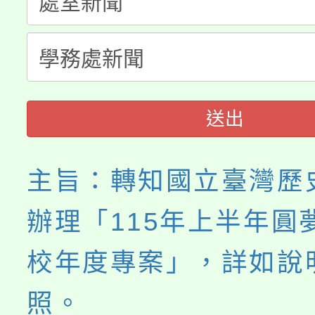
轉知中國文化大學推廣
代理(課)教師甄選結果(
《TA101》溝通分析
程，歡迎學生輔導中心
送出
心理、諮商輔導、社會
系所師生報名參加。
主旨：轉知國立臺灣歷
辦理「115年上半年圓
校年度專案」，詳如說
照。