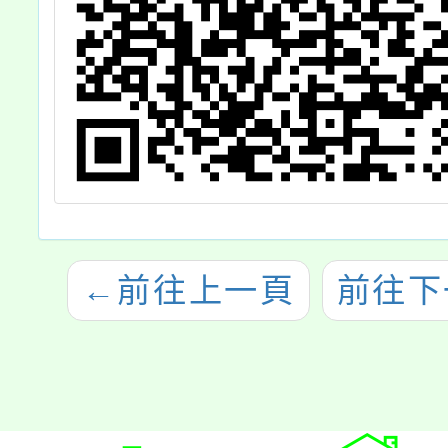
←
前往上一頁
前往下