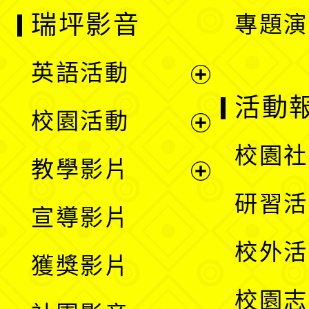
瑞坪影音
專題演
英語活動
展
活動
校園活動
開
展
校園社
教學影片
選
開
展
研習活
宣導影片
單
選
開
校外活
獲獎影片
單
選
校園志