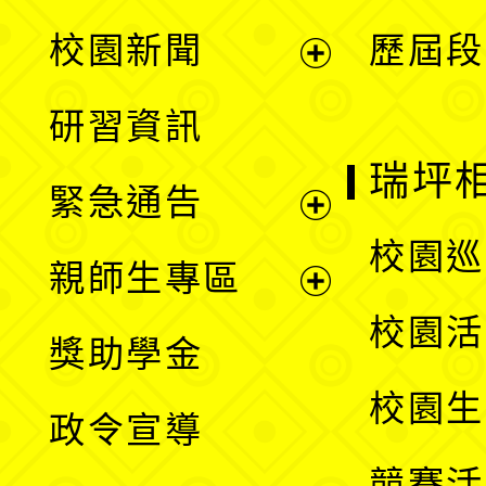
展
校園新聞
歷屆段
開
展
研習資訊
選
開
瑞坪
緊急通告
單
選
展
校園巡
親師生專區
單
開
展
校園活
獎助學金
選
開
校園生
政令宣導
單
選
競賽活