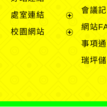
選
會議記
處室連結
單
展
網站F
校園網站
開
展
事項通
選
開
瑞坪儲
單
選
單