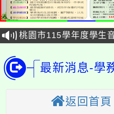
公告本校115學年度第1
「2026金融保險知識
代理(課)教師甄選結果(
桃園市115學年度學生
車」活動
公告本校115學年度第
生本土語及新住民語歌
公告本校115學年度第
代理(課)教師甄選結果(
最新消息-學
轉知中國文化大學推廣
代理(課)教師甄選結果(
轉知苗栗縣政府辦理11
《TA101》溝通分析
桃園市115學年度學生
縣市「校園短影音徵選
程，歡迎學生輔導中心
返回首頁
「桃園市補助參觀特色
要點
門員」簡章及活動海報
心理、諮商輔導、社會