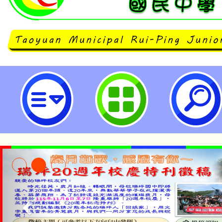
四防齊心、校園安心-桃園市立瑞坪