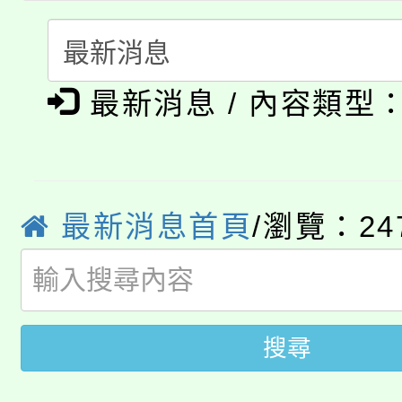
115年度「教育部表揚
展演活動實施計畫」
踴躍報名參加。
系所師生報名參加。
公告本校115學年度第1
義教育推展貢獻獎」
最新消息 / 內容類型
「2026金融保險知識
代理(課)教師甄選結果(
桃園市115學年度學生
車」活動
公告本校115學年度第
生本土語及新住民語歌
最新消息首頁
/瀏覽：24
公告本校115學年度第
代理(課)教師甄選結果(
轉知中國文化大學推廣
代理(課)教師甄選結果(
轉知苗栗縣政府辦理11
《TA101》溝通分析
搜尋
桃園市115學年度學生
縣市「校園短影音徵選
程，歡迎學生輔導中心