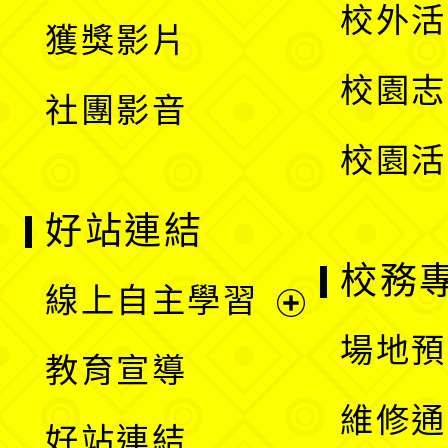
開
校外活
獲獎影片
單
選
校園志
社團影音
單
校園活
好站連結
校務
線上自主學習
展
場地預
教育宣導
開
維修通
好站連結