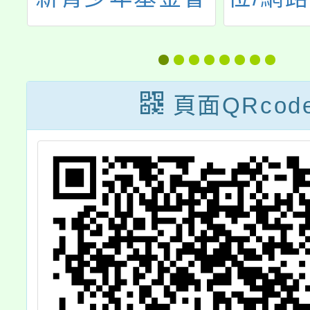
青
防治短影音暨海
度體育
報繪畫比賽」延
學考試
長徵件時間至
頁面QRcod
113年7月31日
(星期三)，本活
動獎金總額高達
新臺幣75萬元
(短影音組金獎獎
金為10萬元)，