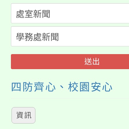
「桃園市補助參觀特色
要點
門員」簡章及活動海報
心理、諮商輔導、社會
115年度「教育部表揚
展演活動實施計畫」
踴躍報名參加。
系所師生報名參加。
義教育推展貢獻獎」
送出
四防齊心、校園安心
資訊