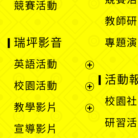
競賽活動
單
教師研
瑞坪影音
專題演
英語活動
展
活動
校園活動
開
展
校園社
教學影片
選
開
展
研習活
宣導影片
單
選