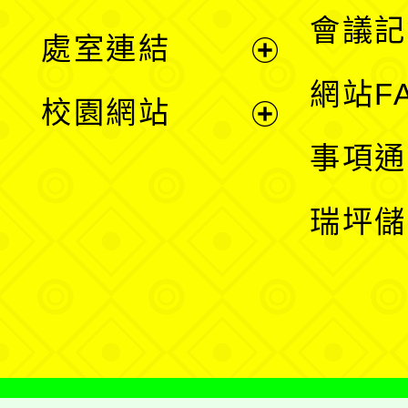
選
會議記
處室連結
單
展
網站F
校園網站
開
展
事項通
選
開
瑞坪儲
單
選
單