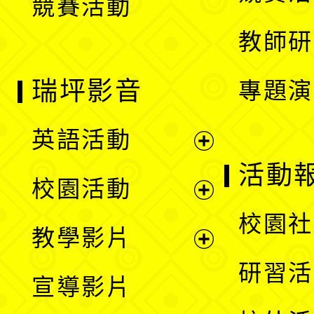
競賽活動
單
教師研
瑞坪影音
專題演
英語活動
展
活動
校園活動
開
展
校園社
教學影片
選
開
展
研習活
宣導影片
單
選
開