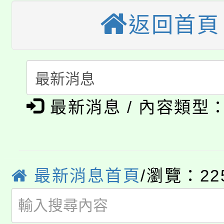
大溪自造教育及科技中心
份教師增能研習
返回首頁
半價優惠，詳情可洽有
淨零綠生活教案入校路
份教師研習
者。
115年食農教育專業人
會
「本色祭」8/29、30
程
最新消息 / 內容類型
8/21下午1時於龍潭區
場熱烈登場!
YOUNG桃局內行報名
徵才活動。
8月14至27日，桃園
局官網。
最新消息首頁
/瀏覽：22
115年桃園市運動會8/1
開!
桃園市低收入戶享有免
田徑場及游泳池舉行。