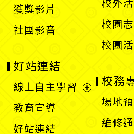
校外活
獲獎影片
單
選
校園志
社團影音
單
校園活
好站連結
校務
線上自主學習
展
場地預
教育宣導
開
維修通
好站連結