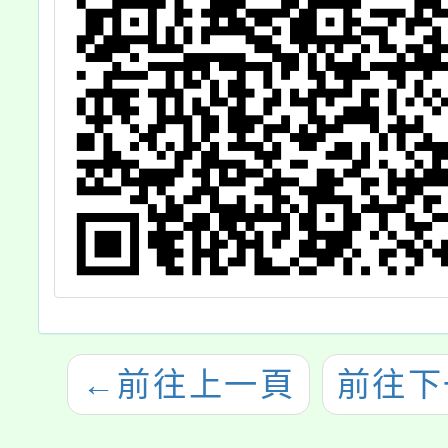
←
前往上一頁
前往下