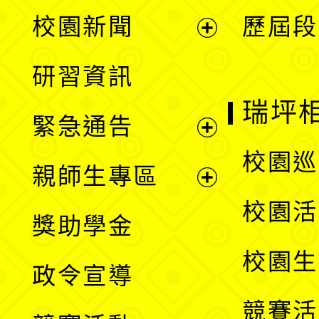
展
校園新聞
歷屆段
開
展
研習資訊
選
開
瑞坪
緊急通告
單
選
展
校園巡
親師生專區
單
開
展
校園活
獎助學金
選
開
校園生
政令宣導
單
選
競賽活