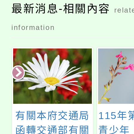
最新消息-相關內容
relat
information
局
115年第3屆寒假
函轉
關
青少年「法網“揮
及學