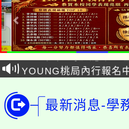
「本色祭」8/29、30
8/21下午1時於龍潭區
場熱烈登場!
YOUNG桃局內行報名
徵才活動。
8月14至27日，桃園
局官網。
115年桃園市運動會8/1
開!
最新消息-學
桃園市低收入戶享有免
田徑場及游泳池舉行。
大園自造教育及科技中心
視費優惠，中低收入戶