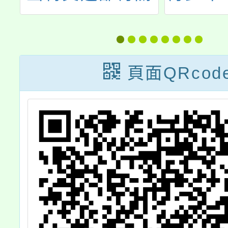
政
揮”、“書”而不
關內
臺
漏」書法比賽
與國
設
合作
頁面QRcod
制