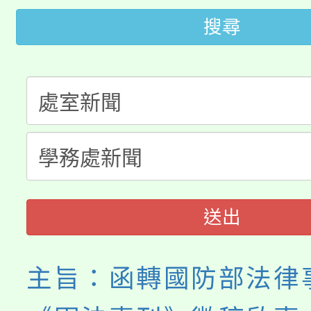
大園自造教育及科技中心
視費優惠，中低收入戶
搜尋
大溪自造教育及科技中心
份教師增能研習
半價優惠，詳情可洽有
淨零綠生活教案入校路
份教師研習
者。
115年食農教育專業人
會
程
送出
主旨：函轉國防部法律