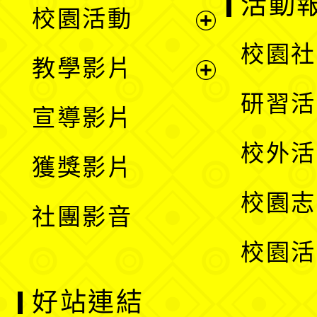
展
活動
校園活動
開
展
校園社
教學影片
選
開
展
研習活
宣導影片
單
選
開
校外活
獲獎影片
單
選
校園志
社團影音
單
校園活
好站連結