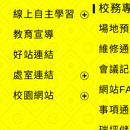
校務
線上自主學習
展
場地預
教育宣導
開
維修通
好站連結
選
會議記
處室連結
單
展
網站F
校園網站
開
展
事項通
選
開