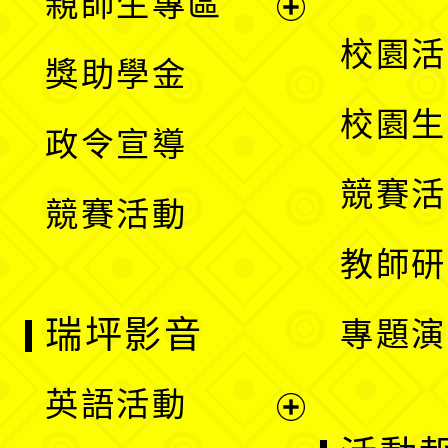
親師生專區
單
開
展
校園活
獎助學金
選
開
校園生
政令宣導
單
選
競賽活
競賽活動
單
教師研
瑞坪影音
專題演
英語活動