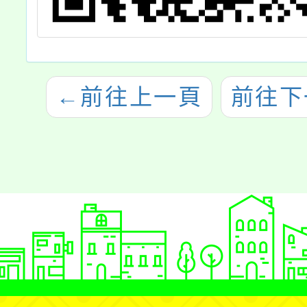
←
前往上一頁
前往下