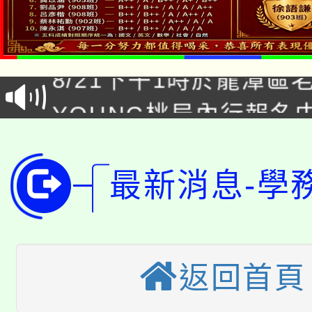
「本色祭」8/29、30
8/21下午1時於龍潭區
場熱烈登場!
YOUNG桃局內行報名
徵才活動。
8月14至27日，桃園
局官網。
115年桃園市運動會8/1
開!
最新消息-學
桃園市低收入戶享有免
田徑場及游泳池舉行。
大園自造教育及科技中心
視費優惠，中低收入戶
返回首頁
大溪自造教育及科技中心
份教師增能研習
半價優惠，詳情可洽有