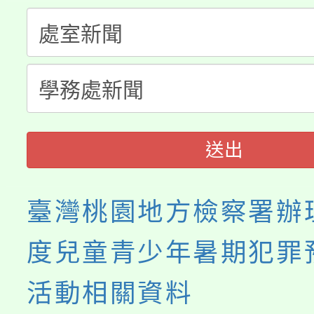
大溪自造教育及科技中心
份教師增能研習
半價優惠，詳情可洽有
淨零綠生活教案入校路
份教師研習
者。
115年食農教育專業人
會
程
送出
臺灣桃園地方檢察署辦理
度兒童青少年暑期犯罪
活動相關資料