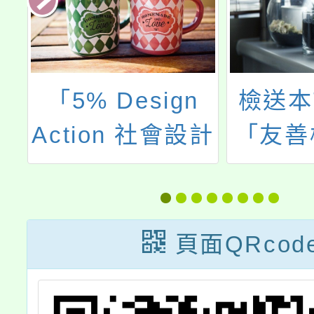
「5% Design
檢送本
育
Action 社會設計
「友善
獻
平臺」提供永續
四格漫
，
發展學習主題行
動
踴
動案例及資源
頁面QRcod