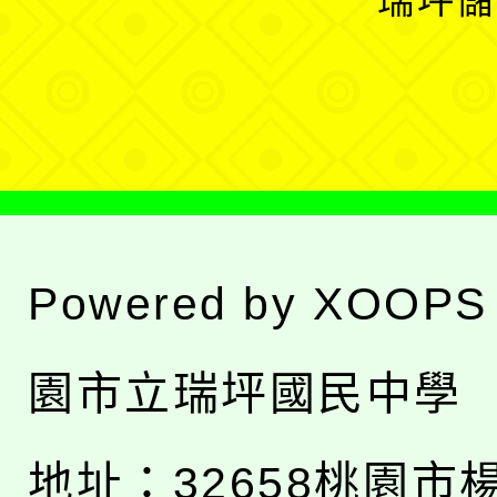
瑞坪儲
單
選
單
Powered by
XOOPS
園市立瑞坪國民中學
地址：
32658桃園市