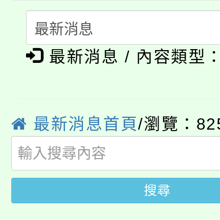
淨零綠生活教案入校路
份教師研習
者。
115年食農教育專業人
會
「本色祭」8/29、30
程
最新消息 / 內容類型
8/21下午1時於龍潭區
場熱烈登場!
YOUNG桃局內行報名
徵才活動。
8月14至27日，桃園
最新消息首頁
/瀏覽：82
局官網。
115年桃園市運動會8/1
開!
桃園市低收入戶享有免
田徑場及游泳池舉行。
搜尋
大園自造教育及科技中心
視費優惠，中低收入戶