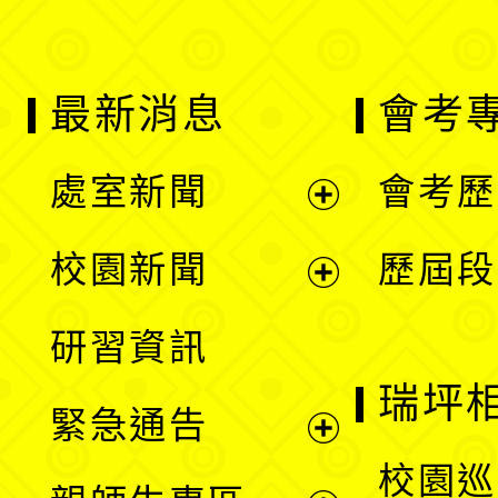
最新消息
會考
處室新聞
會考歷
展
校園新聞
歷屆段
開
展
研習資訊
選
開
瑞坪
緊急通告
單
選
展
校園巡