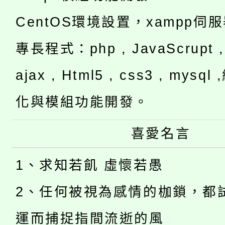
CentOS環境設置，xampp伺
專長程式：php , JavaScrupt , 
ajax , Html5 , css3 , mysq
化與模組功能開發。
喜愛名言
1、求知若飢 虛懷若愚
2、任何被視為感情的枷鎖，都
運而捕捉指間流逝的風