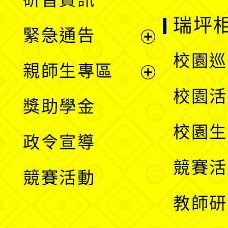
選
開
瑞坪
緊急通告
單
選
展
校園巡
親師生專區
單
開
展
校園活
獎助學金
選
開
校園生
政令宣導
單
選
競賽活
競賽活動
單
教師研