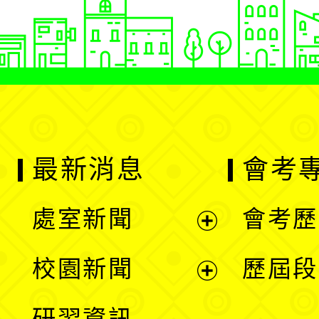
最新消息
會考
處室新聞
會考歷
展
校園新聞
歷屆段
開
展
研習資訊