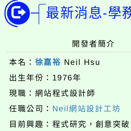
8月14至27日，桃園
最新消息-學
局官網。
115年桃園市運動會8/1
開!
桃園市低收入戶享有免
田徑場及游泳池舉行。
開發者簡介
大園自造教育及科技中心
視費優惠，中低收入戶
本名：
徐嘉裕
Neil Hsu
大溪自造教育及科技中心
份教師增能研習
半價優惠，詳情可洽有
出生年份：1976年
淨零綠生活教案入校路
份教師研習
者。
現職：網站程式設計師
公告本校115學年度第1
會
任職公司：
Neil網站設計工坊
「本色祭」8/29、30
代理(課)教師甄選結果
目前興趣：程式研究，創意突破
8/21下午1時於龍潭區
場熱烈登場!
告(尚有缺額)