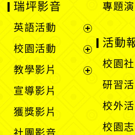
瑞坪影音
專題演
英語活動
展
活動
校園活動
開
展
校園社
教學影片
選
開
展
研習活
宣導影片
單
選
開
校外活
獲獎影片
單
選
校園志
社團影音