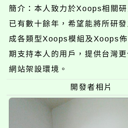
簡介：本人致力於Xoops相關
YOUNG桃局內行報名
徵才活動。
8月14至27日，桃園
已有數十餘年，希望能將所研發
局官網。
115年桃園市運動會8/1
成各類型Xoops模組及Xoops
開!
桃園市低收入戶享有免
田徑場及游泳池舉行。
期支持本人的用戶，提供台灣更
大園自造教育及科技中心
視費優惠，中低收入戶
網站架設環境。
大溪自造教育及科技中心
份教師增能研習
半價優惠，詳情可洽有
開發者相片
淨零綠生活教案入校路
份教師研習
者。
會