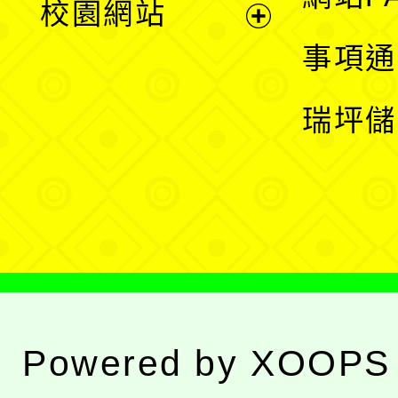
校園網站
開
展
事項通
選
開
瑞坪儲
單
選
單
Powered by
XOOPS