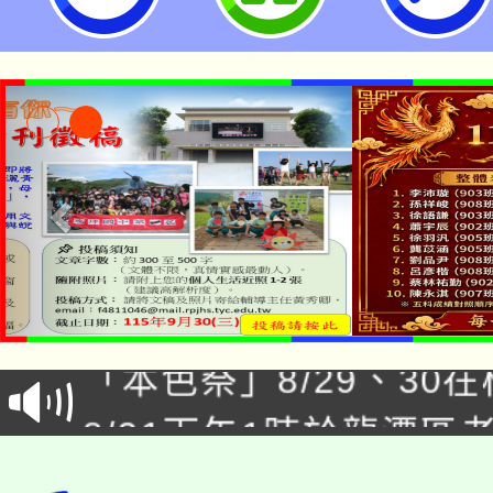
公告本校115學年度第1
「本色祭」8/29、30
代理(課)教師甄選結果
8/21下午1時於龍潭區
場熱烈登場!
告(尚有缺額)
YOUNG桃局內行報名
徵才活動。