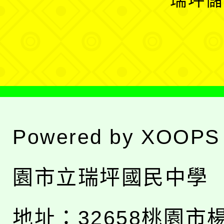
瑞坪儲
單
選
單
Powered by
XOOPS
園市立瑞坪國民中學
地址：
32658桃園市