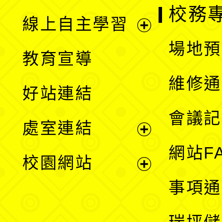
校務
線上自主學習
展
場地預
教育宣導
開
維修通
好站連結
選
會議記
處室連結
單
展
網站F
校園網站
開
展
事項通
選
開