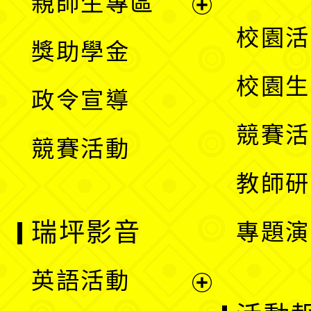
親師生專區
單
開
展
校園活
獎助學金
選
開
校園生
政令宣導
單
選
競賽活
競賽活動
單
教師研
瑞坪影音
專題演
英語活動