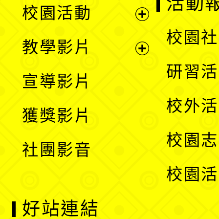
展
活動
校園活動
開
展
校園社
教學影片
選
開
展
研習活
宣導影片
單
選
開
校外活
獲獎影片
單
選
校園志
社團影音
單
校園活
好站連結