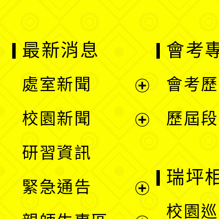
最新消息
會考
處室新聞
會考歷
展
校園新聞
歷屆段
開
展
研習資訊
選
開
瑞坪
緊急通告
單
選
展
校園巡