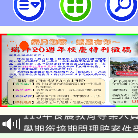
（下載網址：https://reurl.cc/a
市立瑞坪國民中學
淨零綠生活教案入校路
115年食農教育專業人
會
學期銜接期間理賠案件
程