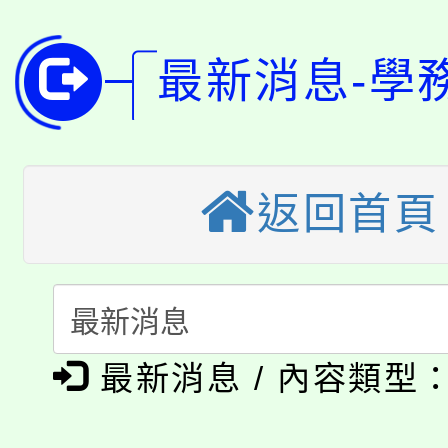
淨零綠領人才培育課程
學籍身 分審查程序及
公告本校115學年度第1
版
最新消息-學
「2026金融保險知識
代理(課)教師甄選結果(
桃園市115學年度學生
車」活動
返回首頁
公告本校115學年度第
生本土語及新住民語歌
公告本校115學年度第
代理(課)教師甄選結果(
轉知中國文化大學推廣
代理(課)教師甄選結果(
淨零綠生活教案入校路
《TA101》溝通分析
最新消息 / 內容類型
115年食農教育專業人
會
程，歡迎學生輔導中心