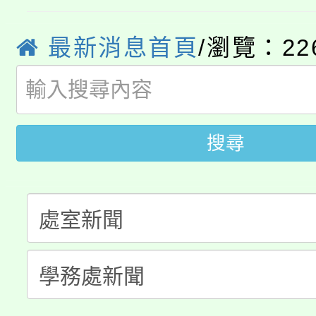
學期銜接期間理賠案件
程
心理、諮商輔導、社會
淨零綠領人才培育課程
最新消息首頁
/瀏覽：22
學籍身 分審查程序及
系所師生報名參加。
公告本校115學年度第1
版
「2026金融保險知識
代理(課)教師甄選結果(
搜尋
桃園市115學年度學生
車」活動
公告本校115學年度第
生本土語及新住民語歌
公告本校115學年度第
代理(課)教師甄選結果(
轉知中國文化大學推廣
代理(課)教師甄選結果(
《TA101》溝通分析