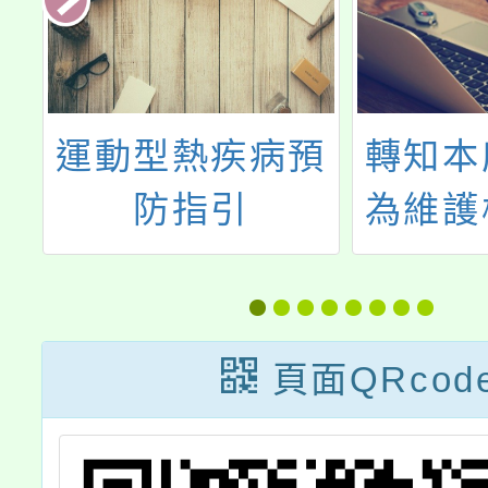
參
運動型熱疾病預
轉知本
防指引
為維護
網
的交通
件
暢，降
故風險
頁面QRcod
校協助
通路播