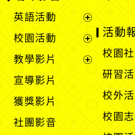
英語活動
展
活動
校園活動
開
展
校園社
教學影片
選
開
展
研習活
宣導影片
單
選
開
校外活
獲獎影片
單
選
校園志
社團影音
單