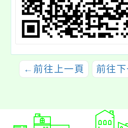
←
前往上一頁
前往下