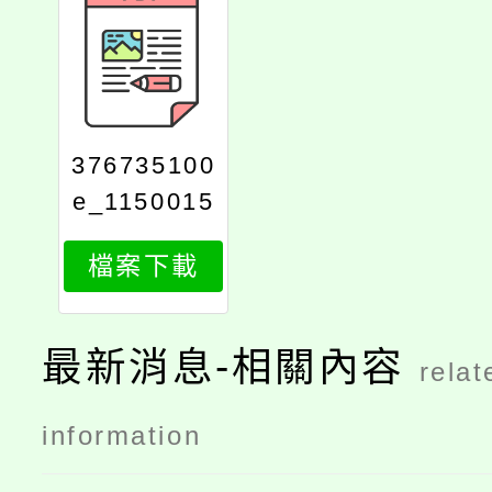
376735100
e_1150015
107_attach
檔案下載
1
最新消息-相關內容
relat
information