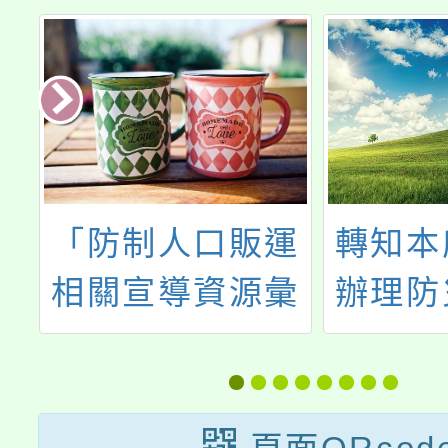
國
「防制人口販運
轉知本
第
相關宣導資源彙
辦理防
全
整表」
訓練及
計畫，