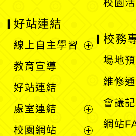
校園活
好站連結
校務
線上自主學習
展
場地預
教育宣導
開
維修通
好站連結
選
會議記
處室連結
單
展
網站F
校園網站