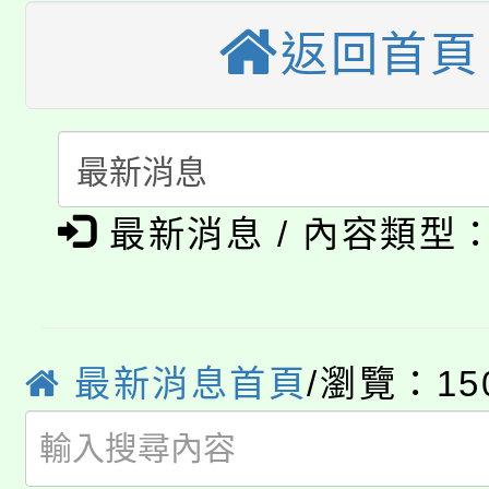
程，歡迎學生輔導中心
「桃園市補助參觀特色
返回首頁
要點
門員」簡章及活動海報
心理、諮商輔導、社會
115年度「教育部表揚
展演活動實施計畫」
踴躍報名參加。
系所師生報名參加。
「2026 ART TAIPE
義教育推展貢獻獎」
「2026金融保險知識
博覽會」之「藝術教育
最新消息 / 內容類型
桃園市115學年度學生
車」活動
公告本校115學年度第
生本土語及新住民語歌
公告本校115學年度第
代理(課)教師甄選結果(
最新消息首頁
/瀏覽：15
轉知中國文化大學推廣
代理(課)教師甄選結果(
轉知苗栗縣政府辦理11