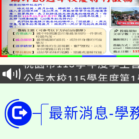
「2026金融保險知識
桃園市115學年度學生
車」活動
公告本校115學年度第
生本土語及新住民語歌
公告本校115學年度第
代理(課)教師甄選結果(
轉知中國文化大學推廣
代理(課)教師甄選結果(
最新消息-學
轉知苗栗縣政府辦理11
《TA101》溝通分析
桃園市115學年度學生
縣市「校園短影音徵選