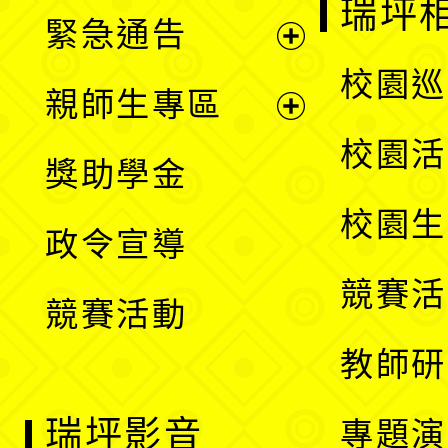
瑞坪
緊急通告
單
選
展
校園巡
親師生專區
單
開
展
校園活
獎助學金
選
開
校園生
政令宣導
單
選
競賽活
競賽活動
單
教師研
瑞坪影音
專題演