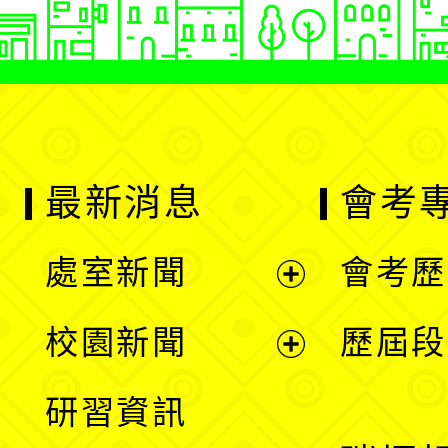
最新消息
會考
處室新聞
會考歷
展
校園新聞
歷屆段
開
展
研習資訊
選
開