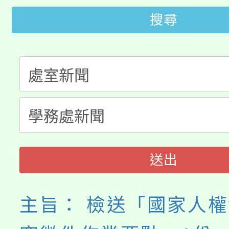
《TA101》溝通分析
搜尋
桃園市115學年度學生
縣市「校園短影音徵選
程，歡迎學生輔導中心
「桃園市補助參觀特色
要點
門員」簡章及活動海報
心理、諮商輔導、社會
115年度「教育部表揚
展演活動實施計畫」
踴躍報名參加。
系所師生報名參加。
「2026 ART TAIPE
義教育推展貢獻獎」
博覽會」之「藝術教育
送出
主旨： 檢送「國家人