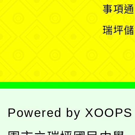
開
展
事項通
選
開
瑞坪儲
單
選
單
Powered by
XOOPS