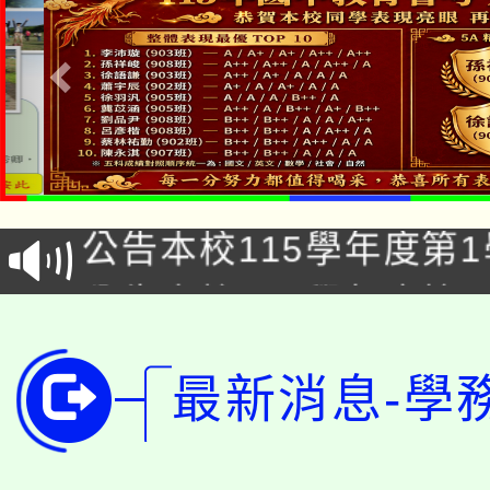
「2026金融保險知識
桃園市115學年度學生
車」活動
公告本校115學年度第
生本土語及新住民語歌
公告本校115學年度第
代理(課)教師甄選結果(
轉知中國文化大學推廣
代理(課)教師甄選結果(
最新消息-學
轉知苗栗縣政府辦理11
《TA101》溝通分析
桃園市115學年度學生
縣市「校園短影音徵選
程，歡迎學生輔導中心