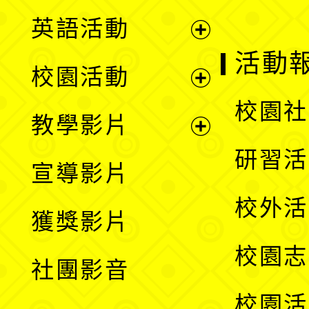
英語活動
展
活動
校園活動
開
展
校園社
教學影片
選
開
展
研習活
宣導影片
單
選
開
校外活
獲獎影片
單
選
校園志
社團影音
單
校園活