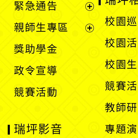
緊急通告
單
選
展
校園巡
親師生專區
單
開
展
校園活
獎助學金
選
開
校園生
政令宣導
單
選
競賽活
競賽活動
單
教師研
瑞坪影音
專題演