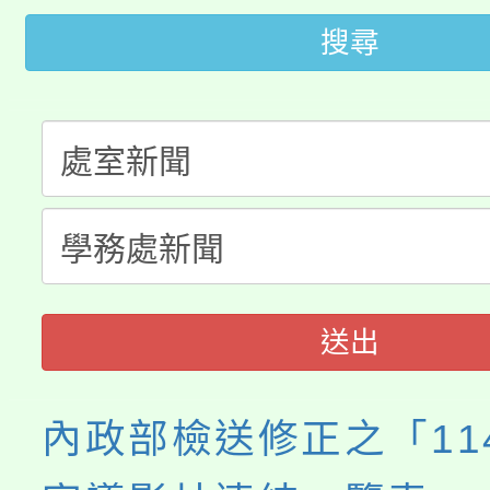
桃園市115學年度學生
縣市「校園短影音徵選
程，歡迎學生輔導中心
搜尋
「桃園市補助參觀特色
要點
門員」簡章及活動海報
心理、諮商輔導、社會
115年度「教育部表揚
展演活動實施計畫」
踴躍報名參加。
系所師生報名參加。
「2026 ART TAIPE
義教育推展貢獻獎」
博覽會」之「藝術教育
送出
內政部檢送修正之「11