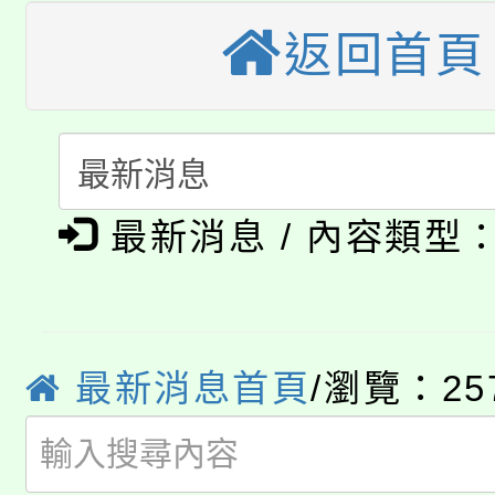
「桃園市補助參觀特色
要點
門員」簡章及活動海報
心理、諮商輔導、社會
返回首頁
115年度「教育部表揚
展演活動實施計畫」
踴躍報名參加。
系所師生報名參加。
「2026 ART TAIPE
義教育推展貢獻獎」
「2026金融保險知識
博覽會」之「藝術教育
最新消息 / 內容類型
桃園市115學年度學生
車」活動
公告本校115學年度第
生本土語及新住民語歌
公告本校115學年度第
代理(課)教師甄選結果(
最新消息首頁
/瀏覽：25
轉知中國文化大學推廣
代理(課)教師甄選結果(
轉知苗栗縣政府辦理11
《TA101》溝通分析