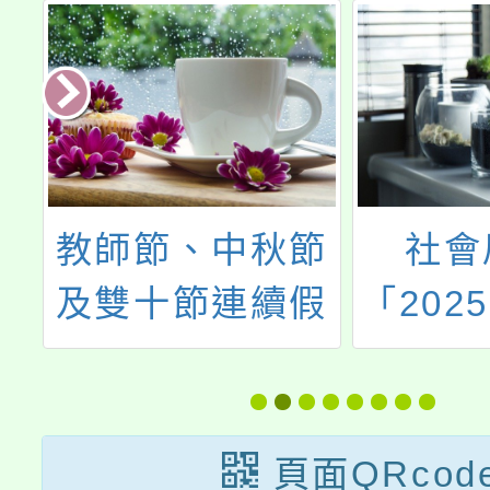
教師節、中秋節
社會
會
及雙十節連續假
「202
次
期即將來臨，為
在桃園
維護師生安全，
募
加強宣導水域、
頁面QRcod