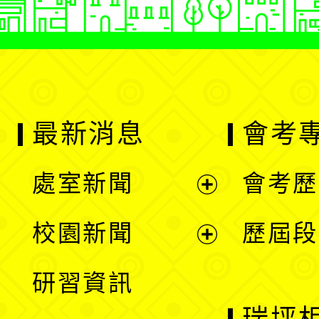
最新消息
會考
處室新聞
會考歷
展
校園新聞
歷屆段
開
展
研習資訊
選
開
瑞坪