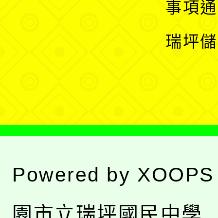
展
事項通
選
開
瑞坪儲
單
選
單
Powered by
XOOPS
園市立瑞坪國民中學