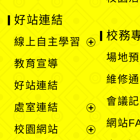
好站連結
校務
線上自主學習
展
場地預
教育宣導
開
維修通
好站連結
選
會議記
處室連結
單
展
網站F
校園網站
開