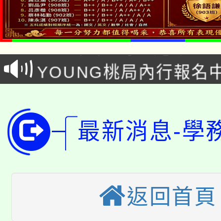
「本色祭」8/29、30
8/21下午1時於龍潭區
場熱烈登場!
YOUNG桃局內行報名
徵才活動。
8月14至27日，桃園
局官網。
115年桃園市運動會8/1
開!
最新消息-學
桃園市低收入戶享有免
田徑場及游泳池舉行。
大園自造教育及科技中心
視費優惠，中低收入戶
大溪自造教育及科技中心
份教師增能研習
半價優惠，詳情可洽有
返回首頁
淨零綠生活教案入校路
份教師研習