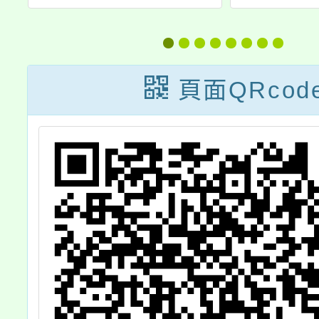
防
在桃園」志工召
關新北
E
募海報
察局辦
、
警官緝
頁面QRcod
青
頭犬』
舞
廉潔有
施
如
學