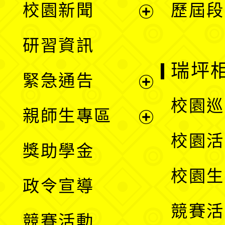
校園新聞
歷屆段
開
展
研習資訊
選
開
瑞坪
緊急通告
單
選
展
校園巡
親師生專區
單
開
展
校園活
獎助學金
選
開
校園生
政令宣導
單
選
競賽活
競賽活動