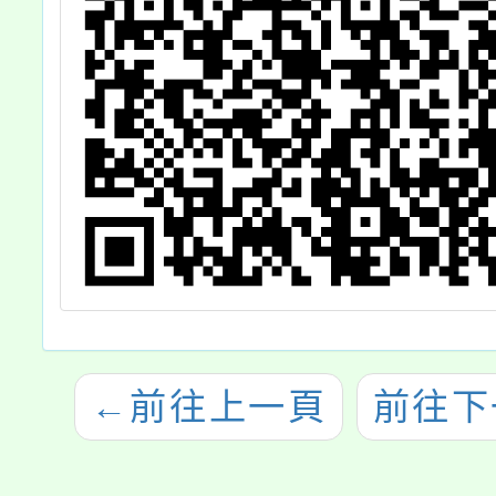
←
前往上一頁
前往下