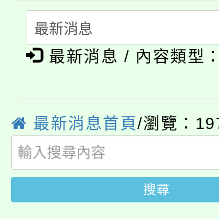
者。
115年食農教育專業人
會
「本色祭」8/29、30
程
最新消息 / 內容類型
8/21下午1時於龍潭區
場熱烈登場!
YOUNG桃局內行報名
徵才活動。
8月14至27日，桃園
局官網。
最新消息首頁
/瀏覽：19
115年桃園市運動會8/1
開!
桃園市低收入戶享有免
田徑場及游泳池舉行。
大園自造教育及科技中心
視費優惠，中低收入戶
搜尋
大溪自造教育及科技中心
份教師增能研習
半價優惠，詳情可洽有