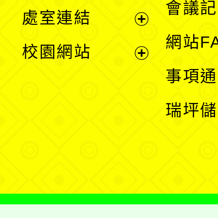
會議記
處室連結
單
展
網站F
校園網站
開
展
事項通
選
開
瑞坪儲
單
選
單