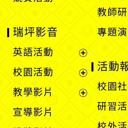
單
教師研
瑞坪影音
專題演
英語活動
展
活動
校園活動
開
展
校園社
教學影片
選
開
展
研習活
宣導影片
單
選
開
校外活