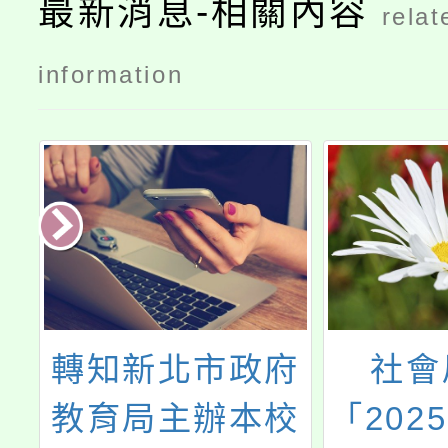
最新消息-相關內容
relat
information
府
社會局辦理
函轉教
校
「2025台灣燈會
及學前