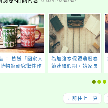
新消息-相關內容
related information
旨： 檢送「國家人
為加強寒假暨農曆春
權博物館研究徵件作
節連續假期，請家長
業要點」1份，請查
共同留意學童水域遊
照。
憩安全
←
前往上一頁