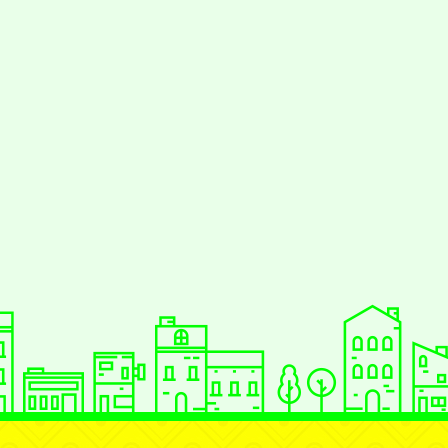
jhstyc
oogle、Firefox、Vivaldi、Opera
支
PS 2.5.11
網站語系：zh-TW
Neil網站設計工坊
：
徐嘉裕 Neil hsu