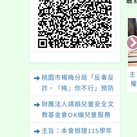
最
市113學年度寒假
四防齊心、校園安心
主
桃園市楊梅分局「反毒反
市長給全市高國中
詐，『梅』你不行」預防
學生家長的一封
犯罪宣導活動暨定向越野
信」
財團法人靖娟兒童安全文
競賽
教基金會OK繃兒童服務
中心辦理115年度「未成
主旨：本會辦理115學年
年無照駕駛處理推廣課