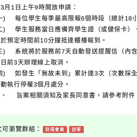
3月1日上午9時開放申請：
(一) 每位學生每季最高限報6個時段（總計18
(二) 學生服務當日應備齊學生證（或健保卡）
並於預定時間前10分鐘抵達櫃檯報到。
(三) 系統將於服務前7天自動發送提醒信（內
務日前3天辦理線上取消。
(四) 如發生「無故未到」累計達3次（次數採
自動執行停權3個月處分。
三、 旨案相關須知及家長同意書，請參考附件
文可瀏覽群組：
註冊會員
訪客