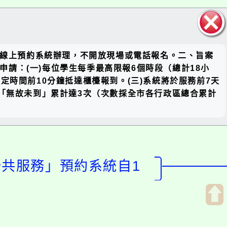
關閉區
站線上預約系統辦理，不開放現場或電話報名。二、旨案
塊
申請：(一)每位學生每季最高限報6個時段（總計18小
時間前10分鐘抵達櫃檯報到。(三)系統將於服務前7天
生「無故未到」累計達3次（次數採全市各行政區總合累計
公共服務」預約系統自1
開
啟