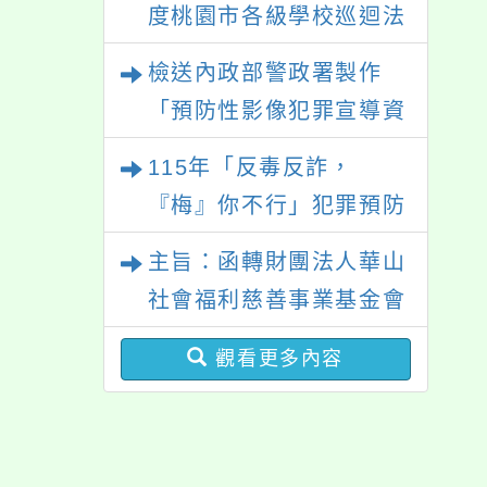
度桃園市各級學校巡迴法
程」
治教育課程，如貴單位有
檢送內政部警政署製作
意願參與，請於本年9月
「預防性影像犯罪宣導資
30日前填寫附件之意願表
料」
115年「反毒反詐，
後回覆本會，以利課程安
『梅』你不行」犯罪預防
排專業講師，請查照。
大型宣導活動
主旨：函轉財團法人華山
社會福利慈善事業基金會
所送校園敬老宣傳活動資
觀看更多內容
料，請貴校多加利用，請
查照。