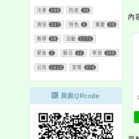
注意
180
防疫
36
內
資訊
337
特色
6
重要
38
教學
38
活動
1171
緊急
2
節日
10
學習
109
公告
1610
宣導
274
頁面QRcode