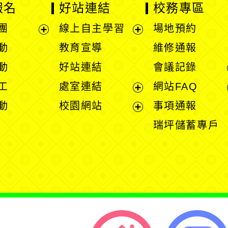
報名
好站連結
校務專區
團
線上自主學習
場地預約
展
展
動
教育宣導
維修通報
開
開
動
好站連結
會議記錄
選
選
工
處室連結
網站FAQ
單
單
展
動
校園網站
事項通報
開
展
瑞坪儲蓄專戶
選
開
單
選
單