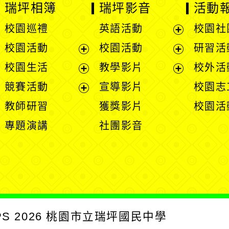
瑞坪相簿
瑞坪影音
活動
校園巡禮
英語活動
校園社
展
校園活動
校園活動
研習活
開
展
展
校園生活
教學影片
校外活
選
開
開
展
展
競賽活動
宣導影片
校園志
單
選
選
開
開
展
教師研習
獲獎影片
校園活
單
單
選
選
開
專題演講
社團影音
單
單
選
單
PS
2026
桃園市立瑞坪國民中學