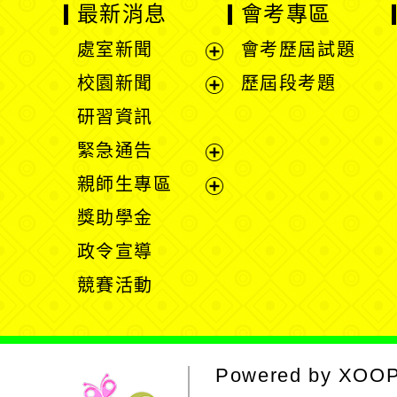
最新消息
會考專區
處室新聞
會考歷屆試題
展
校園新聞
歷屆段考題
開
展
研習資訊
選
開
緊急通告
單
選
展
親師生專區
單
開
展
獎助學金
選
開
政令宣導
單
選
競賽活動
單
Powered by
XOO