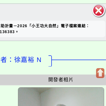
關閉區
補助計畫－2026「小王功大自然」電子檔案連結：
塊
136383。
設計者：徐嘉裕 N
開發者相片
開
啟
上
方
區