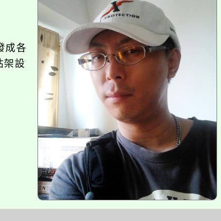
塊
發成各
站架設