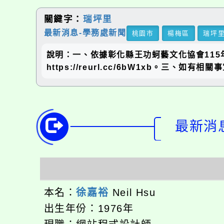
關鍵字：
瑞坪里
最新消息-學務處新聞
桃園市
楊梅區
瑞坪
說明：一、依據彰化縣王功蚵藝文化協會115年
https://reurl.cc/6bW1xb。三、如有
最新消息
本名：
徐嘉裕
Neil Hsu
出生年份：1976年