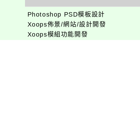
Photoshop PSD模板設計
Xoops佈景/網站/設計開發
Xoops模組功能開發
CentOS環境設置，xampp伺服器建
專長程式：php , JavaScrupt , JQu
1、求知若飢 虛懷若愚
2、任何被視為感情的枷鎖，都試著
3、自強不息
徐嘉裕(Neil Hsu)的工作心得網誌!