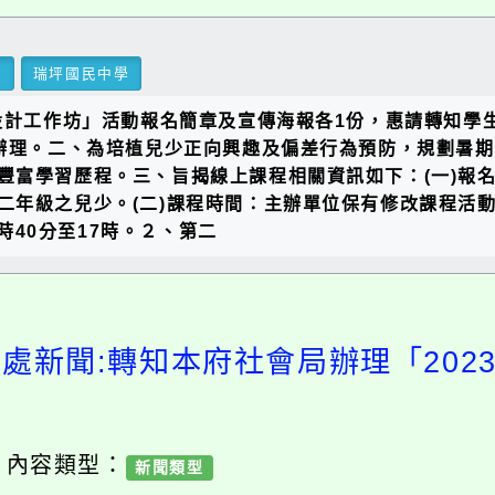
里
瑞坪國民中學
漾設計工作坊」活動報名簡章及宣傳海報各1份，惠請轉知
50號函辦理。二、為培植兒少正向興趣及偏差行為預防，規
豐富學習歷程。三、旨揭線上課程相關資訊如下：(一)報
二年級之兒少。(二)課程時間：主辦單位保有修改課程活
2時40分至17時。２、第二
務處新聞:轉知本府社會局辦理「202
/ 內容類型：
新聞類型