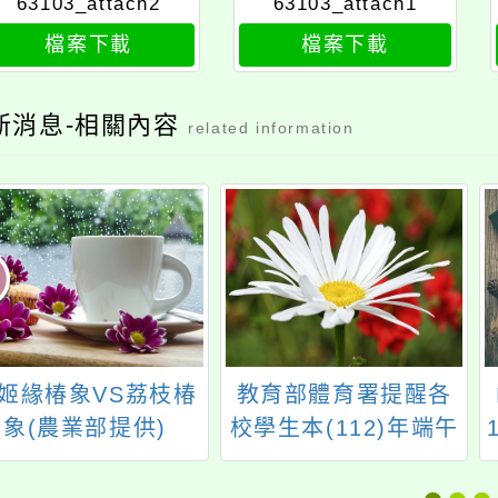
63103_attach2
63103_attach1
檔案下載
檔案下載
新消息-相關內容
related information
姬緣椿象VS荔枝椿
教育部體育署提醒各
象(農業部提供)
校學生本(112)年端午
連假自6月22日至6月
25日，注意戲水安