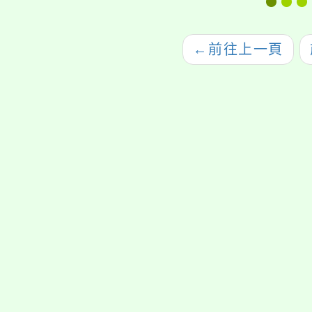
全，切勿因一時興起
戲水，忽略開放性水
←
前往上一頁
域之危險性
jhstyc
oogle、Firefox、Vivaldi、Opera
支