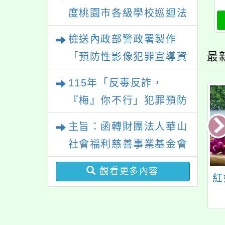
年無照駕駛處理推廣課
度桃園市各級學校巡迴法
程」
治教育課程，如貴單位有
檢送內政部警政署製作
意願參與，請於本年9月
最
「預防性影像犯罪宣導資
30日前填寫附件之意願表
料」
115年「反毒反詐，
後回覆本會，以利課程安
『梅』你不行」犯罪預防
排專業講師，請查照。
大型宣導活動
主旨：函轉財團法人華山
社會福利慈善事業基金會
所送校園敬老宣傳活動資
觀看更多內容
逢學生畢業季，加
瑞坪國民中學 1 1 4學
紅
料，請貴校多加利用，請
水域安全與救溺之
年度新生始業輔導流
查照。
宣導事項。
程