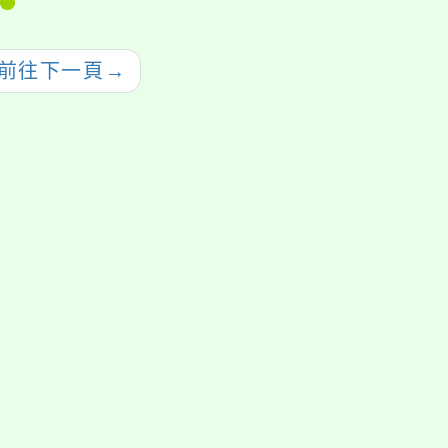
年攝影比賽」活動
展覽海報及Banner電
子檔各1份，請查照。
前往下一頁
→
援行動瀏覽裝置