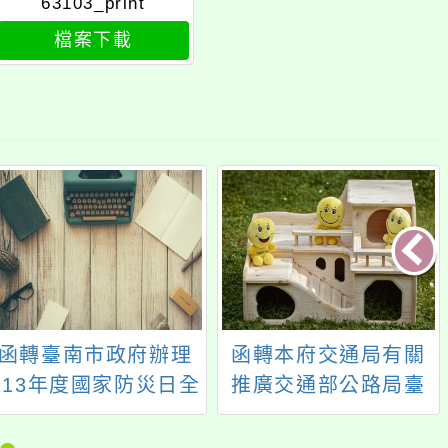
63103_print
檔案下載
函轉臺南市政府辦理
函轉本府交通局有關
113年度國家防災日全
推廣交通部公路局臺
國「921震災25周
灣公路博物館「114年
年，莫拉克颱風15周
公路特展-講究之道」