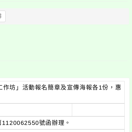
上
方
尋
區
塊
計工作坊」活動報名簡章及宣傳海報各1份，惠
120062550號函辦理。