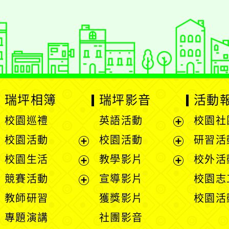
PS 2.5.11
網站語系：zh-TW
Neil網站設計工坊
：
徐嘉裕 Neil hsu
瑞坪相簿
瑞坪影音
活動
校園巡禮
英語活動
校園社
展
校園活動
校園活動
研習活
開
展
展
校園生活
教學影片
校外活
選
開
開
展
展
競賽活動
宣導影片
校園志
單
選
選
開
開
展
教師研習
獲獎影片
校園活
單
單
選
選
開
專題演講
社團影音
單
單
選