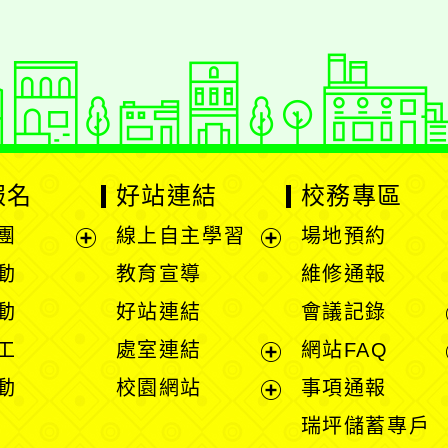
報名
好站連結
校務專區
團
線上自主學習
場地預約
展
展
動
教育宣導
維修通報
開
開
動
好站連結
會議記錄
選
選
工
處室連結
網站FAQ
單
單
展
動
校園網站
事項通報
開
展
瑞坪儲蓄專戶
選