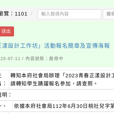
瀏覽：1101
搜
送出
春正漾設計工作坊」活動報名簡章及宣傳海報
3-07-11 / 內容狀態：啟用中
主
轉知本府社會局辦理「2023青春正漾設
旨：
請轉知學生踴躍報名參加，請查照。
說明：
一、
依據本府社會局112年6月30日桃社兒字第1