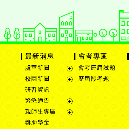
Xoops版本：
XOO
Xoops
網站設計
：
Xoops網站設計者
最新消息
會考專區
處室新聞
會考歷屆試題
展
校園新聞
歷屆段考題
開
展
研習資訊
選
開
緊急通告
單
選
展
親師生專區
單
開
展
獎助學金
選