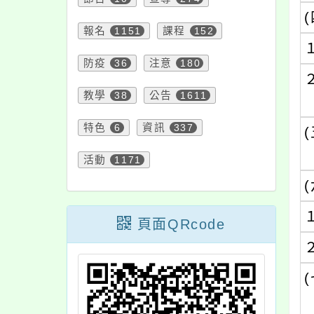
(
報名
1151
課程
152
防疫
36
注意
180
教學
38
公告
1611
特色
6
資訊
337
(
活動
1171
(
頁面QRcode
(