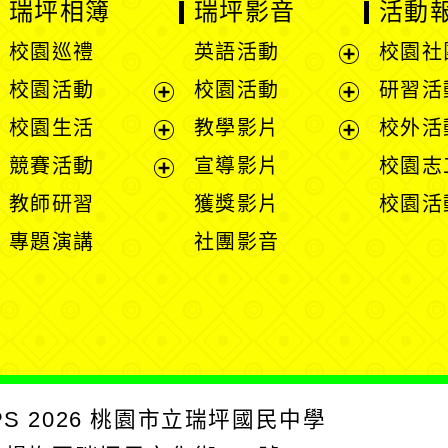
瑞坪相簿
瑞坪影音
活動
校園巡禮
英語活動
校園社
展
校園活動
校園活動
研習活
開
展
展
校園生活
教學影片
校外活
選
開
開
展
展
競賽活動
宣導影片
校園志
單
選
選
開
開
展
教師研習
獲獎影片
校園活
單
單
選
選
開
專題演講
社團影音
單
單
選
單
PS
2026
桃園市立瑞坪國民中學