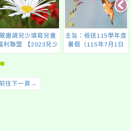
敬邀請兒少填寫兒童
主旨：檢送115學年度
福利聯盟 【2023兒少
暑假（115年7月1日
校園微歧視現況】問
至8月28日）本府所屬
卷調查
各單位暨各級學校志
願服務學習活動彙整
表1份，詳如說明，
前往下一頁
→
請查照。