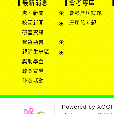
最新消息
會考專區
處室新聞
會考歷屆試題
展
校園新聞
歷屆段考題
開
展
研習資訊
選
開
緊急通告
單
選
展
親師生專區
單
開
展
獎助學金
選
開
政令宣導
單
選
競賽活動
單
Powered by
XOO