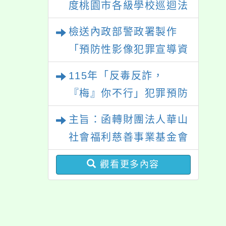
度桃園市各級學校巡迴法
程」
治教育課程，如貴單位有
檢送內政部警政署製作
意願參與，請於本年9月
「預防性影像犯罪宣導資
30日前填寫附件之意願表
料」
115年「反毒反詐，
後回覆本會，以利課程安
『梅』你不行」犯罪預防
排專業講師，請查照。
大型宣導活動
主旨：函轉財團法人華山
社會福利慈善事業基金會
所送校園敬老宣傳活動資
觀看更多內容
料，請貴校多加利用，請
查照。