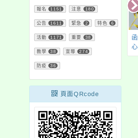
報名
1151
注意
180
公告
1611
緊急
2
特色
6
轉財團法人汽車交
主旨：函轉「教育部
活動
1171
重要
38
事故特別補償基金
補助辦理全民國防精
教學
38
宣導
274
理「互動式金融知
神動員教育活動實施
等
闖關遊戲」活動
要點」第4點，業經教
防疫
36
育部於中華民國115年
6月16日以臺教學(六)
字第1152802144A號
頁面QRcode
令修正發布，檢送發
布令影本及行政規則
規定各1份，請查照。