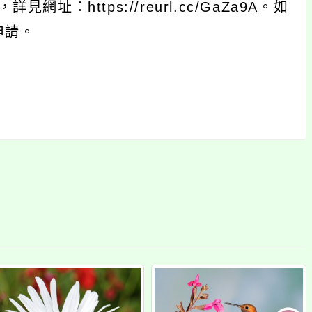
：https://reurl.cc/GaZa9A。如
申請。