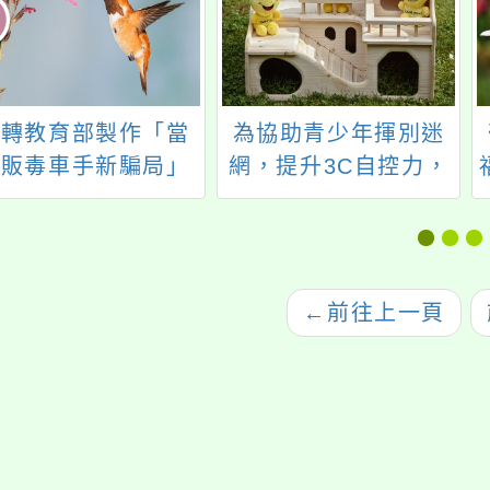
函轉教育部製作「當
為協助青少年揮別迷
心販毒車手新騙局」
網，提升3C自控力，
EDM文宣12款及反
本校中亞聯大網路成
毒貼圖8款
癮防治中心將辦理
2025青少年幸福不迷
網：三天兩夜無網路
←
前往上一頁
住宿營隊（第26
期），檢附招生簡章