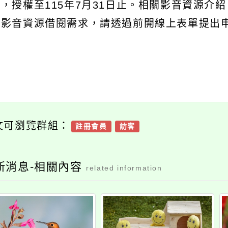
，授權至115年7月31日止。相關影音資源介紹，詳見網址
有影音資源借閱需求，請透過前開線上表單提出
文可瀏覽群組：
註冊會員
訪客
新消息-相關內容
related information