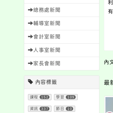
利
總務處新聞
輔導室新聞
會計室新聞
人事室新聞
內
家長會新聞
內容標籤
最
課程
152
學習
109
資訊
337
節日
10