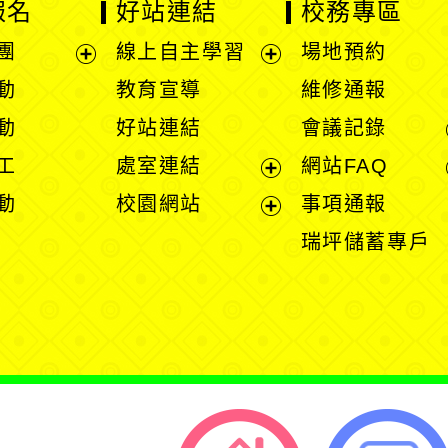
報名
好站連結
校務專區
團
線上自主學習
場地預約
展
展
動
教育宣導
維修通報
開
開
動
好站連結
會議記錄
選
選
工
處室連結
網站FAQ
單
單
展
動
校園網站
事項通報
開
展
瑞坪儲蓄專戶
選
開
單
選
單