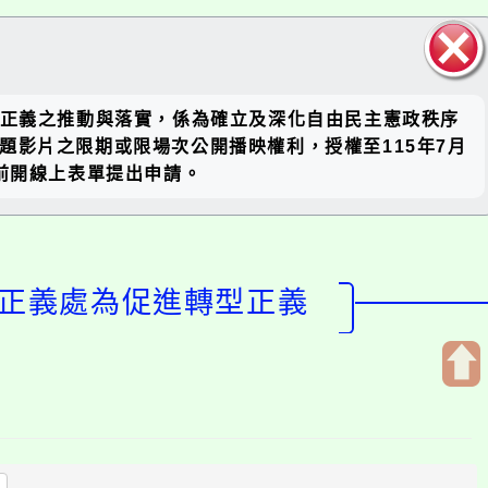
關閉區
、轉型正義之推動與落實，係為確立及深化自由民主憲政秩序
塊
題影片之限期或限場次公開播映權利，授權至115年7月
透過前開線上表單提出申請。
型正義處為促進轉型正義
開
啟
上
方