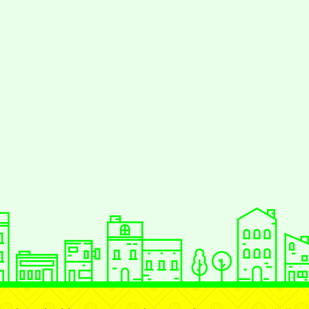
jhstyc
oogle、Firefox、Vivaldi、Opera
支
PS 2.5.11
網站語系：zh-TW
Neil網站設計工坊
：
徐嘉裕 Neil hsu