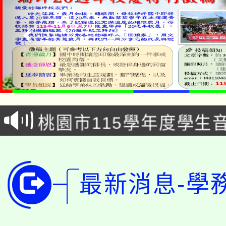
公告本校115學年度第1
「2026金融保險知識
代理(課)教師甄選結果(
桃園市115學年度學生
車」活動
公告本校115學年度第
生本土語及新住民語歌
公告本校115學年度第
代理(課)教師甄選結果(
最新消息-學
轉知中國文化大學推廣
代理(課)教師甄選結果(
轉知苗栗縣政府辦理11
《TA101》溝通分析