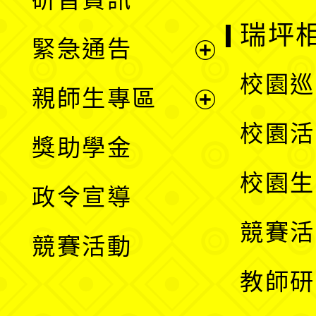
選
開
瑞坪
緊急通告
單
選
展
校園巡
親師生專區
單
開
展
校園活
獎助學金
選
開
校園生
政令宣導
單
選
競賽活
競賽活動
單
教師研