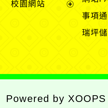
校園網站
開
展
事項通
選
開
瑞坪儲
單
選
單
Powered by
XOOPS