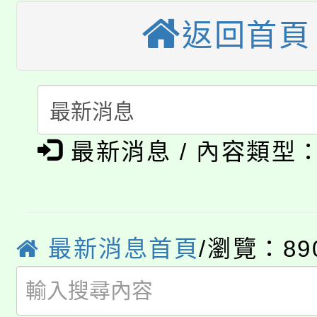
桃園市115學年度學生
縣市「校園短影音徵選
程，歡迎學生輔導中心
返回首頁
「桃園市補助參觀特色
要點
門員」簡章及活動海報
心理、諮商輔導、社會
115年度「教育部表揚
展演活動實施計畫」
踴躍報名參加。
系所師生報名參加。
公告本校115學年度第1
義教育推展貢獻獎」
最新消息 / 內容類型
「2026金融保險知識
代理(課)教師甄選結果(
桃園市115學年度學生
車」活動
公告本校115學年度第
生本土語及新住民語歌
最新消息首頁
/瀏覽：89
公告本校115學年度第
代理(課)教師甄選結果(
轉知中國文化大學推廣
代理(課)教師甄選結果(