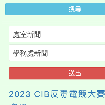
轉知苗栗縣政府辦理11
《TA101》溝通分析
搜尋
桃園市115學年度學生
縣市「校園短影音徵選
程，歡迎學生輔導中心
「桃園市補助參觀特色
要點
門員」簡章及活動海報
心理、諮商輔導、社會
115年度「教育部表揚
展演活動實施計畫」
踴躍報名參加。
系所師生報名參加。
義教育推展貢獻獎」
送出
2023 CIB反毒電競大