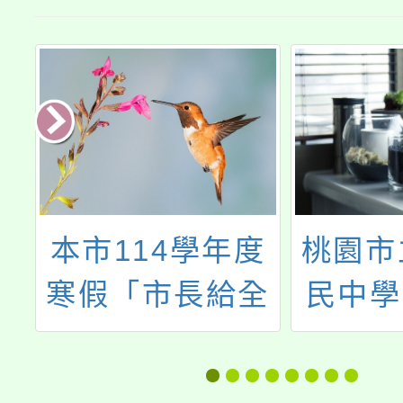
度
桃園市立瑞坪國
主旨：有
全
民中學114學年
桃園地
生
度體育班 第二次
學習單
」
新生入學考試錄
查