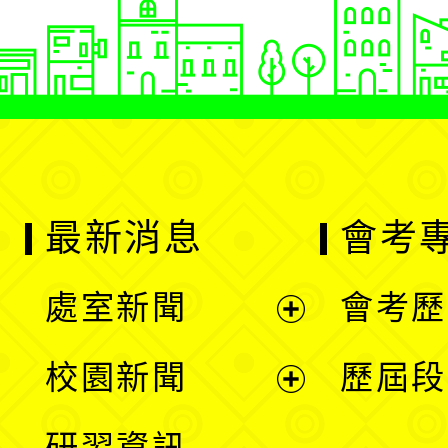
最新消息
會考
處室新聞
會考歷
展
校園新聞
歷屆段
開
展
研習資訊