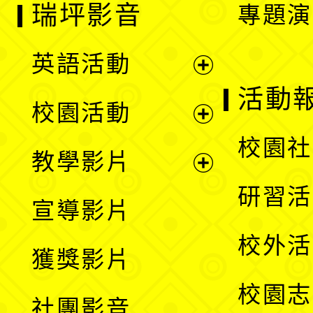
瑞坪影音
專題演
英語活動
展
活動
校園活動
開
展
校園社
教學影片
選
開
展
研習活
宣導影片
單
選
開
校外活
獲獎影片
單
選
校園志
社團影音