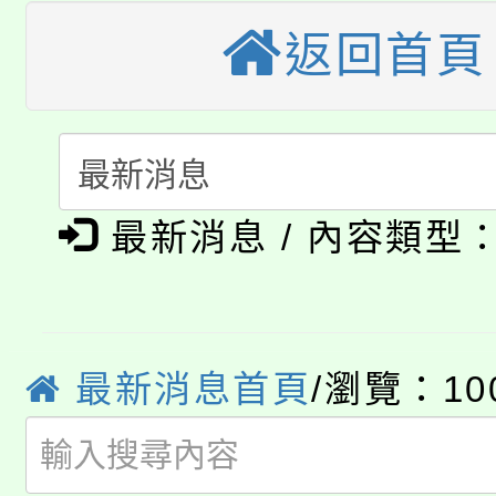
車」活動
返回首頁
公告本校115學年度第
生本土語及新住民語歌
公告本校115學年度第
代理(課)教師甄選結果(
轉知中國文化大學推廣
代理(課)教師甄選結果(
淨零綠生活教案入校路
《TA101》溝通分析
最新消息 / 內容類型
115年食農教育專業人
會
程，歡迎學生輔導中心
學期銜接期間理賠案件
程
心理、諮商輔導、社會
淨零綠領人才培育課程
最新消息首頁
/瀏覽：10
學籍身 分審查程序及
系所師生報名參加。
公告本校115學年度第1
版
「2026金融保險知識