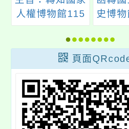
會
人權博物館115
史博物
間
學年度上學期人
文化
民
權教育資源，即
2.0
融
日起開放申請一
業於11
頁面QRcod
一
案，請查照。
29日
，