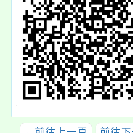
←
前往上一頁
前往下