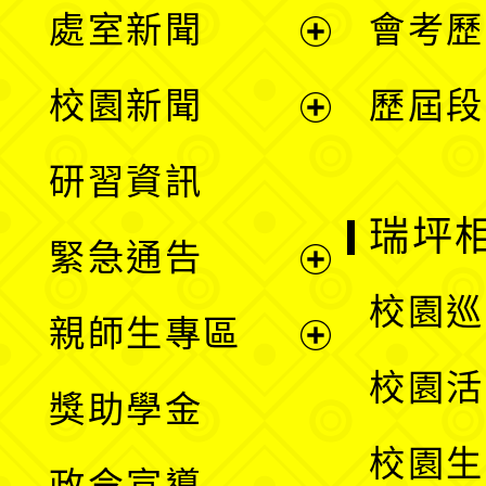
處室新聞
會考歷
展
校園新聞
歷屆段
開
展
研習資訊
選
開
瑞坪
緊急通告
單
選
展
校園巡
親師生專區
單
開
展
校園活
獎助學金
選
開
校園生
政令宣導