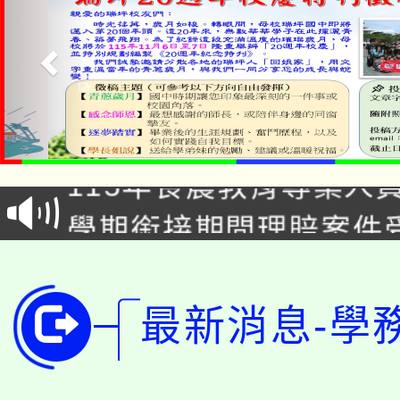
淨零綠生活教案入校路
115年食農教育專業人
會
學期銜接期間理賠案件
程
淨零綠領人才培育課程
學籍身 分審查程序及
公告本校115學年度第1
版
最新消息-學
「2026金融保險知識
代理(課)教師甄選結果(
桃園市115學年度學生