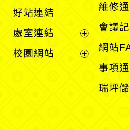
開
維修通
好站連結
選
會議記
處室連結
單
展
網站F
校園網站
開
展
事項通
選
開
瑞坪儲
單
選
單