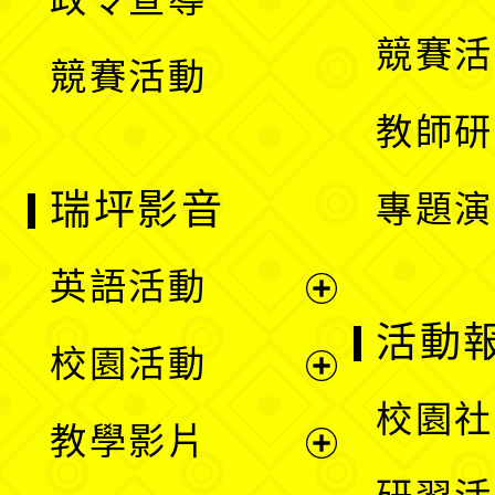
單
選
競賽活
競賽活動
單
教師研
瑞坪影音
專題演
英語活動
展
活動
校園活動
開
展
校園社
教學影片
選
開
展