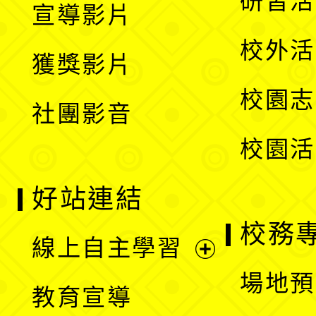
研習活
宣導影片
單
選
開
校外活
獲獎影片
單
選
校園志
社團影音
單
校園活
好站連結
校務
線上自主學習
展
場地預
教育宣導