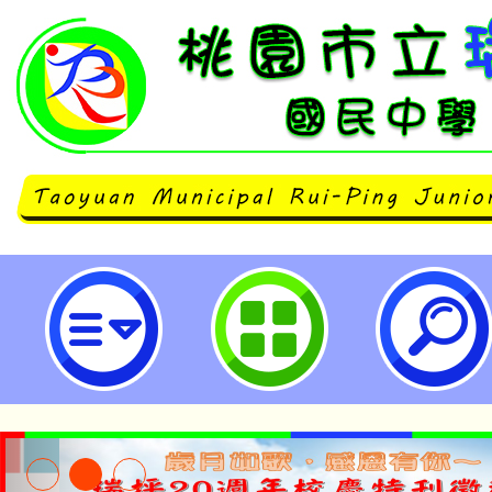
本局112年「暑期保護青少年─青
童 權利公約」-桃園市立瑞坪國民