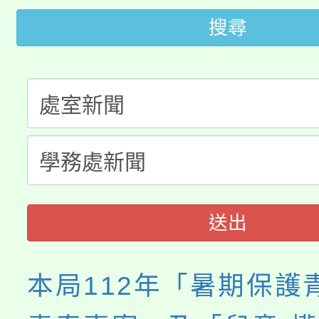
代理(課)教師甄選結果(
搜尋
桃園市115學年度學生
車」活動
公告本校115學年度第
生本土語及新住民語歌
公告本校115學年度第
代理(課)教師甄選結果(
轉知中國文化大學推廣
代理(課)教師甄選結果(
《TA101》溝通分析
程，歡迎學生輔導中心
送出
心理、諮商輔導、社會
本局112年「暑期保護
系所師生報名參加。