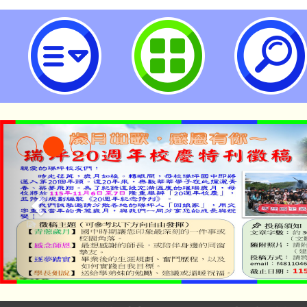
主旨：轉知國立臺灣歷史博物館辦理
年圓夢計畫之學校年度專案」，詳
照。-桃園市立瑞坪國民中學
淨零綠生活教案入校路
115年食農教育專業人
會