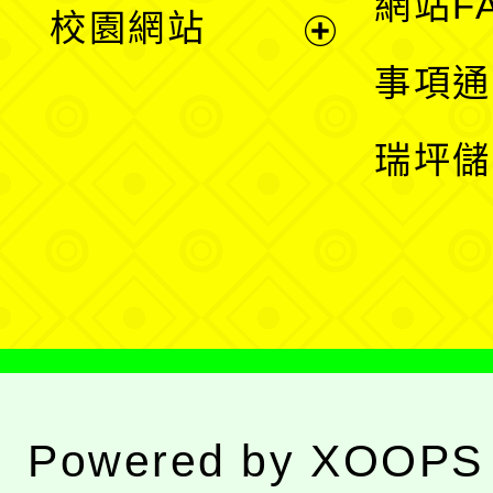
展
網站F
校園網站
開
展
事項通
選
開
瑞坪儲
單
選
單
Powered by
XOOPS