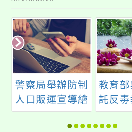
制
教育部與中國信
桃園市
繪
託反毒教育基金
會合作辦理「解
癮─解開毒品上