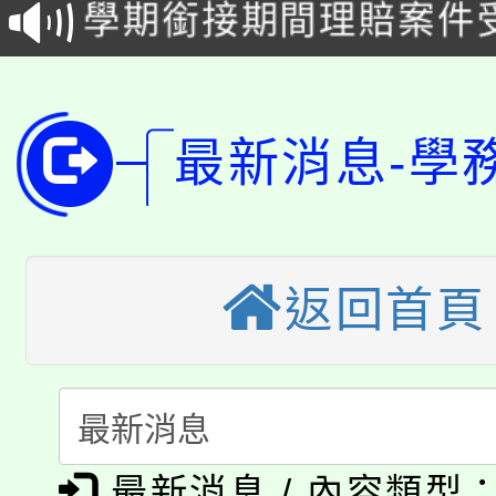
學期銜接期間理賠案件
程
淨零綠領人才培育課程
學籍身 分審查程序及
公告本校115學年度第1
版
最新消息-學
「2026金融保險知識
代理(課)教師甄選結果(
桃園市115學年度學生
車」活動
公告本校115學年度第
生本土語及新住民語歌
返回首頁
公告本校115學年度第
代理(課)教師甄選結果(
轉知中國文化大學推廣
代理(課)教師甄選結果(
淨零綠生活教案入校路
《TA101》溝通分析
最新消息 / 內容類型