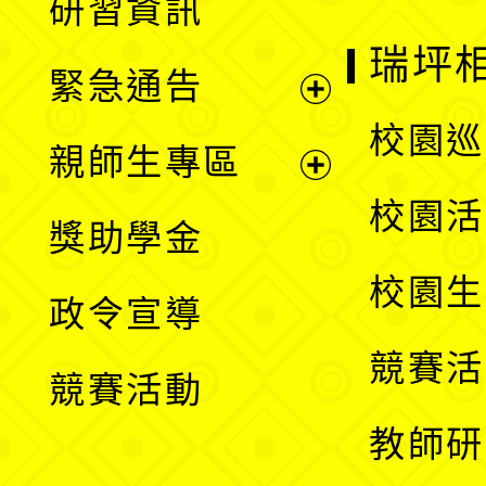
研習資訊
選
開
瑞坪
緊急通告
單
選
展
校園巡
親師生專區
單
開
展
校園活
獎助學金
選
開
校園生
政令宣導
單
選
競賽活
競賽活動
單
教師研