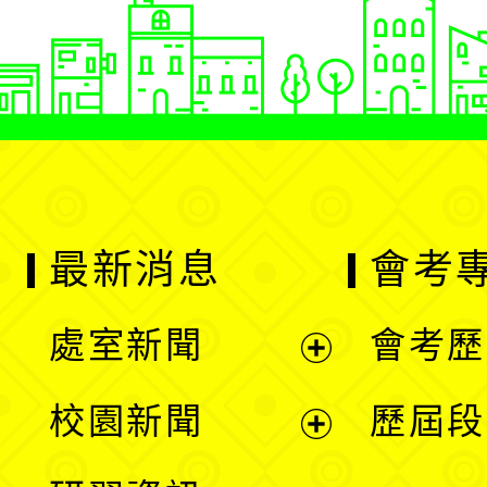
最新消息
會考
處室新聞
會考歷
展
校園新聞
歷屆段
開
展