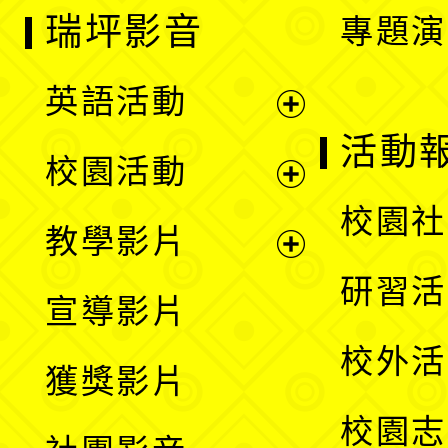
瑞坪影音
專題演
英語活動
展
活動
校園活動
開
展
校園社
教學影片
選
開
展
研習活
宣導影片
單
選
開
校外活
獲獎影片
單
選
校園志