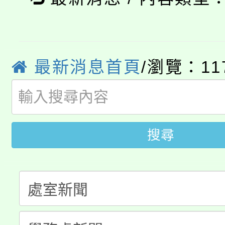
115年食農教育專業人
會
程，歡迎學生輔導中心
學期銜接期間理賠案件
程
心理、諮商輔導、社會
淨零綠領人才培育課程
學籍身 分審查程序及
系所師生報名參加。
最新消息首頁
/瀏覽：11
公告本校115學年度第1
版
「2026金融保險知識
代理(課)教師甄選結果(
桃園市115學年度學生
車」活動
搜尋
公告本校115學年度第
生本土語及新住民語歌
公告本校115學年度第
代理(課)教師甄選結果(
轉知中國文化大學推廣
代理(課)教師甄選結果(