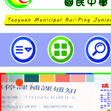
neilrpjhstyc網站設計者：徐嘉裕 N