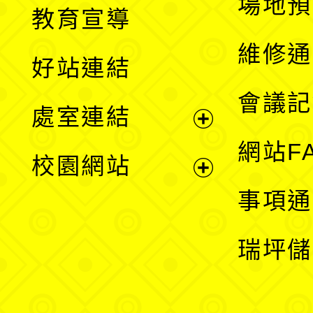
展
場地預
教育宣導
開
維修通
好站連結
選
會議記
處室連結
單
展
網站F
校園網站
開
展
事項通
選
開
瑞坪儲
單
選