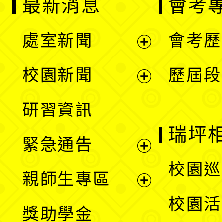
最新消息
會考
處室新聞
會考歷
展
校園新聞
歷屆段
開
展
研習資訊
選
開
瑞坪
緊急通告
單
選
展
校園巡
親師生專區
單
開
展
校園活
獎助學金