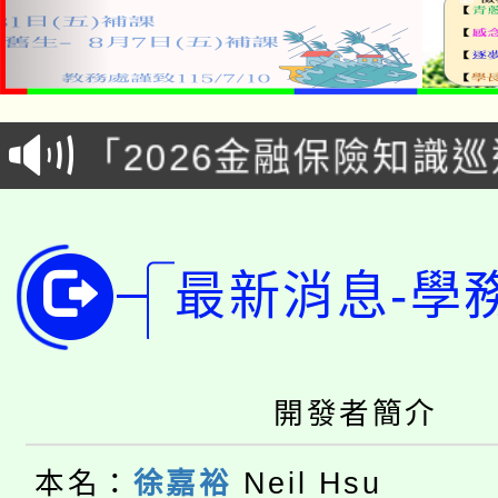
公告本校115學年度第1
「2026金融保險知識
代理(課)教師甄選結果(
桃園市115學年度學生
車」活動
公告本校115學年度第
生本土語及新住民語歌
最新消息-學
公告本校115學年度第
代理(課)教師甄選結果(
轉知中國文化大學推廣
代理(課)教師甄選結果(
開發者簡介
轉知苗栗縣政府辦理11
《TA101》溝通分析
桃園市115學年度學生
縣市「校園短影音徵選
本名：
徐嘉裕
Neil Hsu
程，歡迎學生輔導中心