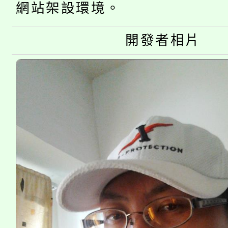
網站架設環境。
桃園市115學年度學生
縣市「校園短影音徵選
程，歡迎學生輔導中心
開發者相片
「桃園市補助參觀特色
要點
門員」簡章及活動海報
心理、諮商輔導、社會
115年度「教育部表揚
展演活動實施計畫」
踴躍報名參加。
系所師生報名參加。
義教育推展貢獻獎」