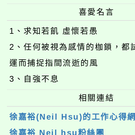
喜愛名言
1、求知若飢 虛懷若愚
2、任何被視為感情的枷鎖，都
運而捕捉指間流逝的風
3、自強不息
相關連結
徐嘉裕(Neil Hsu)的工作心得
徐嘉裕 Neil hsu粉絲團