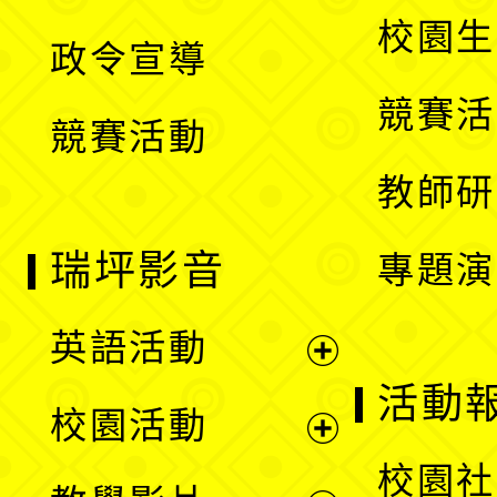
選
開
校園生
政令宣導
單
選
競賽活
競賽活動
單
教師研
瑞坪影音
專題演
英語活動
展
活動
校園活動
開
展
校園社