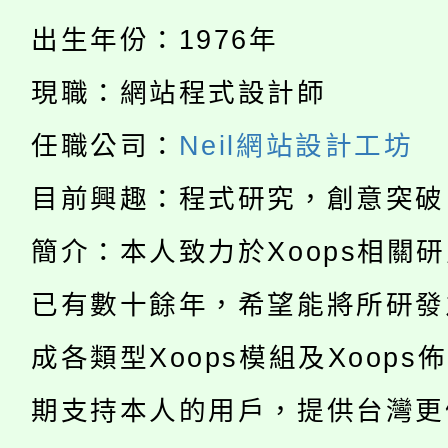
「桃園市補助參觀特色
要點
出生年份：1976年
門員」簡章及活動海報
心理、諮商輔導、社會
115年度「教育部表揚
展演活動實施計畫」
現職：網站程式設計師
踴躍報名參加。
系所師生報名參加。
公告本校115學年度第1
義教育推展貢獻獎」
任職公司：
Neil網站設計工坊
「2026金融保險知識
代理(課)教師甄選結果(
目前興趣：程式研究，創意突破
桃園市115學年度學生
車」活動
簡介：本人致力於Xoops相關
公告本校115學年度第
生本土語及新住民語歌
已有數十餘年，希望能將所研發
公告本校115學年度第
代理(課)教師甄選結果(
成各類型Xoops模組及Xoops
轉知中國文化大學推廣
代理(課)教師甄選結果(
期支持本人的用戶，提供台灣更
轉知苗栗縣政府辦理11
《TA101》溝通分析