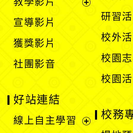
教學影片
選
開
展
研習活
宣導影片
單
選
開
校外活
獲獎影片
單
選
校園志
社團影音
單
校園活
好站連結
校務
線上自主學習