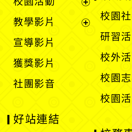
校園活動
開
展
校園社
教學影片
選
開
展
研習活
宣導影片
單
選
開
校外活
獲獎影片
單
選
校園志
社團影音
單
校園活
好站連結