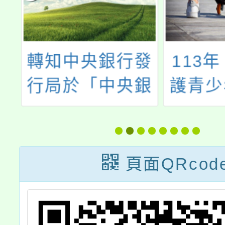
立
轉知中央銀行發
113
製
行局於「中央銀
護青少
通
行券幣數位博物
專案
項
館」推出「錢塵
程
往事」線上古錢
頁面QRcod
宣
幣特展資訊