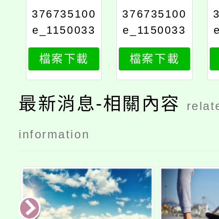
376735100
376735100
e_1150033
e_1150033
983_attach
983_attach
檔案下載
檔案下載
3
2
最新消息-相關內容
relat
information