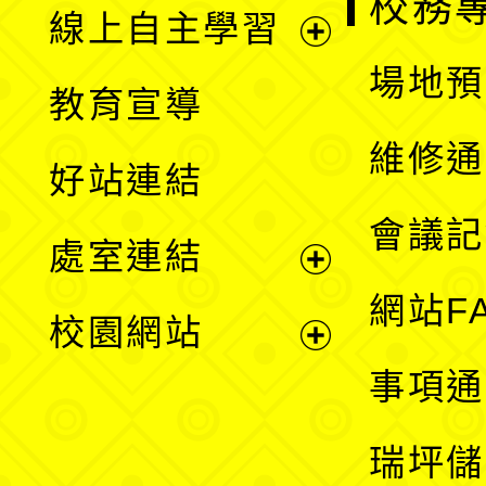
校務
線上自主學習
展
場地預
教育宣導
開
維修通
好站連結
選
會議記
處室連結
單
展
網站F
校園網站
開
展
事項通
選
開
瑞坪儲