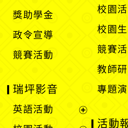
開
展
校園活
獎助學金
選
開
校園生
政令宣導
單
選
競賽活
競賽活動
單
教師研
瑞坪影音
專題演
英語活動
展
活動