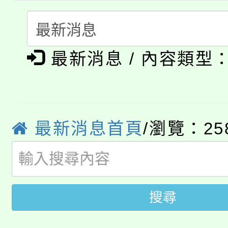
115年食農教育專業人
會
「本色祭」8/29、30
程
最新消息 / 內容類型
8/21下午1時於龍潭區
場熱烈登場!
YOUNG桃局內行報名
徵才活動。
8月14至27日，桃園
局官網。
最新消息首頁
/瀏覽：25
115年桃園市運動會8/1
開!
桃園市低收入戶享有免
田徑場及游泳池舉行。
大園自造教育及科技中心
視費優惠，中低收入戶
搜尋
大溪自造教育及科技中心
份教師增能研習
半價優惠，詳情可洽有