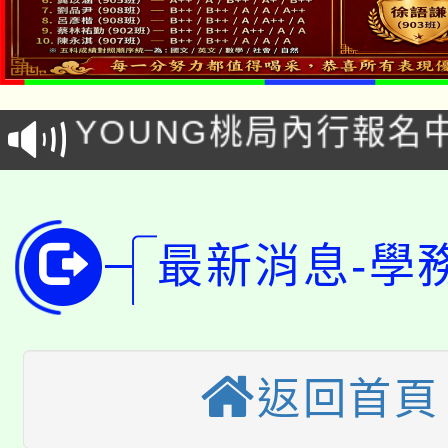
「本色祭」8/29、30
8/21下午1時於龍潭區
場熱烈登場!
YOUNG桃局內行報名
徵才活動。
8月14至27日，桃園
局官網。
115年桃園市運動會8/1
開!
最新消息-學
桃園市低收入戶享有免
田徑場及游泳池舉行。
大園自造教育及科技中心
視費優惠，中低收入戶
大溪自造教育及科技中心
份教師增能研習
半價優惠，詳情可洽有
返回首頁
淨零綠生活教案入校路
份教師研習
者。