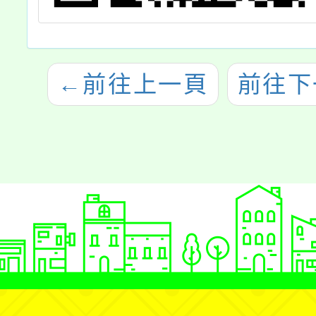
←
前往上一頁
前往下