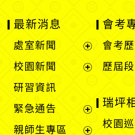
最新消息
會考
處室新聞
會考歷
展
校園新聞
歷屆段
開
展
研習資訊
選
開
瑞坪
緊急通告
單
選
展
校園巡
親師生專區
單