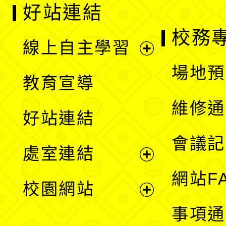
好站連結
校務
線上自主學習
展
場地預
教育宣導
開
維修通
好站連結
選
會議記
處室連結
單
展
網站F
校園網站
開
展
事項通