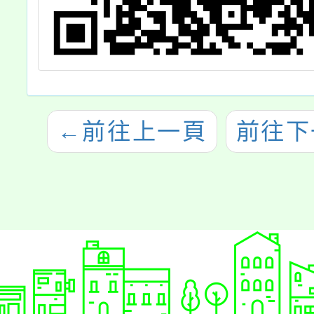
←
前往上一頁
前往下