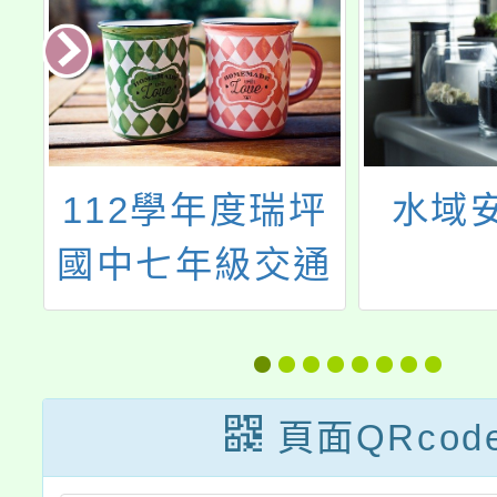
數
112學年度瑞坪
水域
力
國中七年級交通
式
安全宣導
戰
頁面QRcod