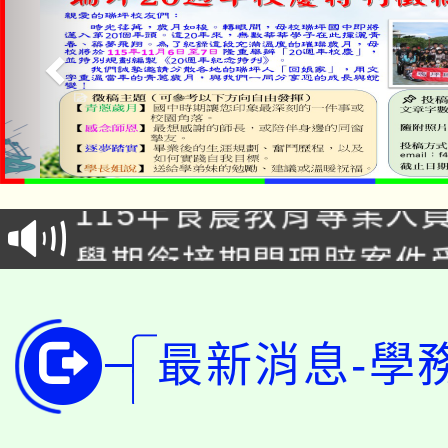
淨零綠生活教案入校路
115年食農教育專業人
會
學期銜接期間理賠案件
程
淨零綠領人才培育課程
學籍身 分審查程序及
公告本校115學年度第1
最新消息-學
版
「2026金融保險知識
代理(課)教師甄選結果(