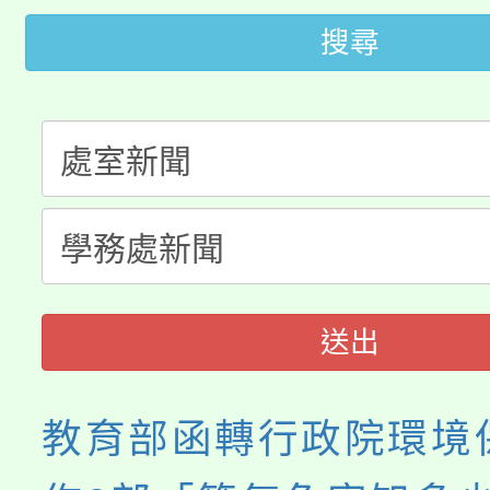
「2026金融保險知識
代理(課)教師甄選結果(
搜尋
桃園市115學年度學生
車」活動
公告本校115學年度第
生本土語及新住民語歌
公告本校115學年度第
代理(課)教師甄選結果(
轉知中國文化大學推廣
代理(課)教師甄選結果(
《TA101》溝通分析
程，歡迎學生輔導中心
送出
心理、諮商輔導、社會
教育部函轉行政院環境
系所師生報名參加。