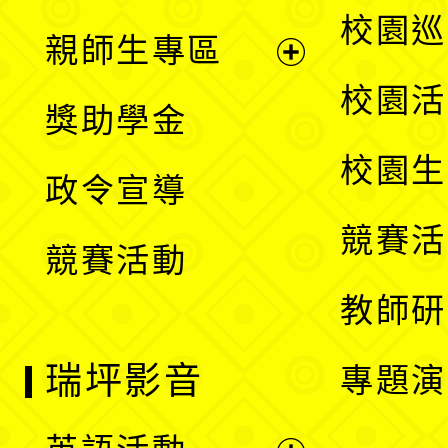
選
展
校園巡
親師生專區
單
開
展
校園活
獎助學金
選
開
校園生
政令宣導
單
選
競賽活
競賽活動
單
教師研
瑞坪影音
專題演