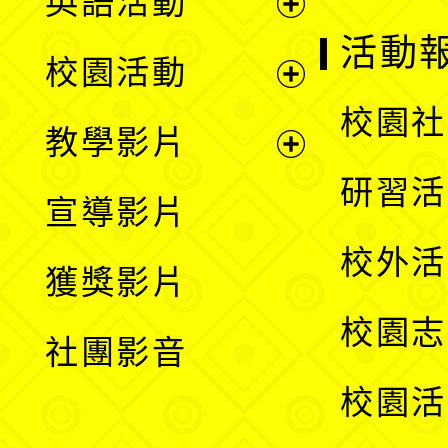
英語活動
展
活動
校園活動
開
展
校園社
教學影片
選
開
展
研習活
宣導影片
單
選
開
校外活
獲獎影片
單
選
校園志
社團影音
單
校園活