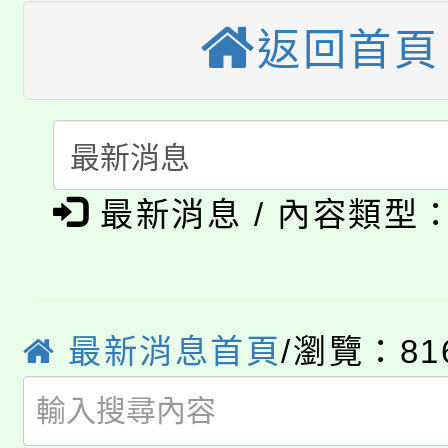
桃園市115學年度學生
車」活動
返回首頁
公告本校115學年度第
生本土語及新住民語歌
公告本校115學年度第
代理(課)教師甄選結果(
轉知中國文化大學推廣
代理(課)教師甄選結果(
淨零綠生活教案入校路
《TA101》溝通分析
最新消息 / 內容類型
115年食農教育專業人
會
程，歡迎學生輔導中心
學期銜接期間理賠案件
程
心理、諮商輔導、社會
淨零綠領人才培育課程
最新消息首頁
/瀏覽：81
學籍身 分審查程序及
系所師生報名參加。
公告本校115學年度第1
版