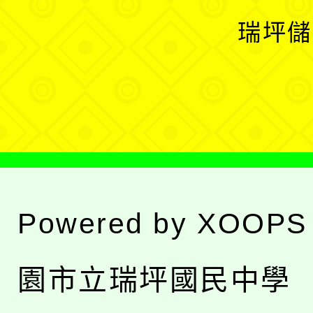
選
開
瑞坪儲
單
選
單
Powered by
XOOPS
園市立瑞坪國民中學