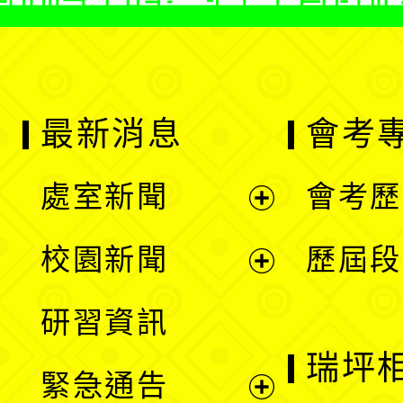
最新消息
會考
處室新聞
會考歷
展
校園新聞
歷屆段
開
展
研習資訊
選
開
瑞坪
緊急通告
單