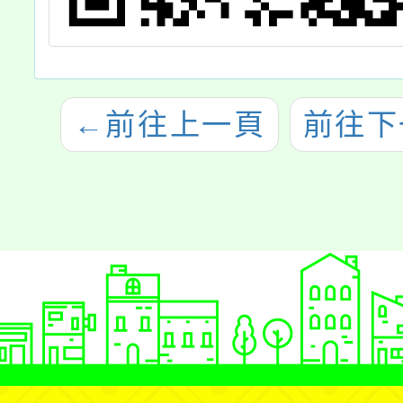
←
前往上一頁
前往下