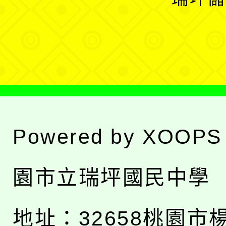
單
選
單
Powered by
XOOPS
園市立瑞坪國民中學
地址：
32658桃園市