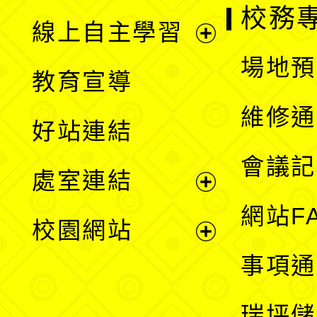
校務
線上自主學習
展
場地預
教育宣導
開
維修通
好站連結
選
會議記
處室連結
單
展
網站F
校園網站
開
展
事項通
選
開
瑞坪儲