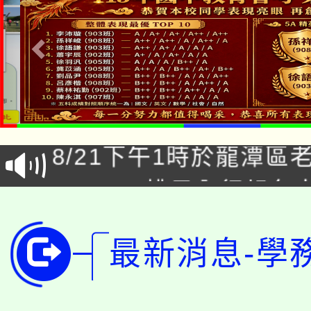
「本色祭」8/29、30
8/21下午1時於龍潭區
場熱烈登場!
YOUNG桃局內行報名
徵才活動。
8月14至27日，桃園
局官網。
最新消息-學
115年桃園市運動會8/1
開!
桃園市低收入戶享有免
田徑場及游泳池舉行。