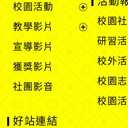
活動
校園活動
開
展
校園社
教學影片
選
開
展
研習活
宣導影片
單
選
開
校外活
獲獎影片
單
選
校園志
社團影音
單
校園活
好站連結