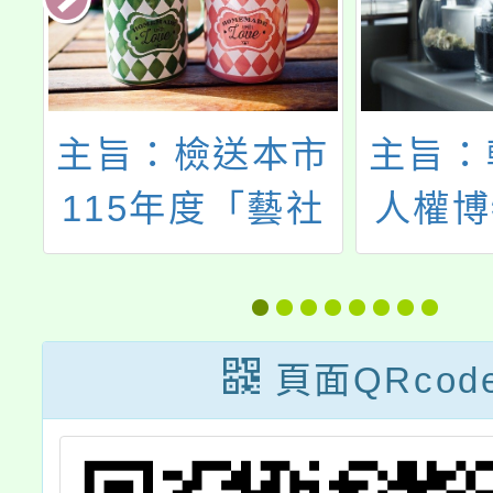
部
主旨：檢送本市
主旨：
之
115年度「藝社
人權博
」
雙全－社會藝術
學年度
教育」推廣計畫
權教育
1份，請各校務
日起開
頁面QRcod
必使用本年度計
案，
畫附件填報申