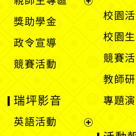
親師生專區
單
開
展
校園活
獎助學金
選
開
校園生
政令宣導
單
選
競賽活
競賽活動
單
教師研
瑞坪影音
專題演
英語活動
展