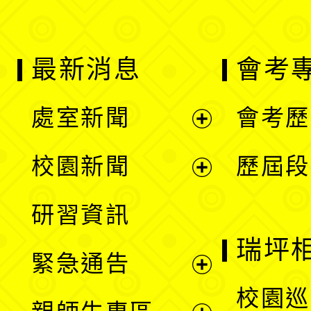
最新消息
會考
處室新聞
會考歷
展
校園新聞
歷屆段
開
展
研習資訊
選
開
瑞坪
緊急通告
單
選
展
校園巡