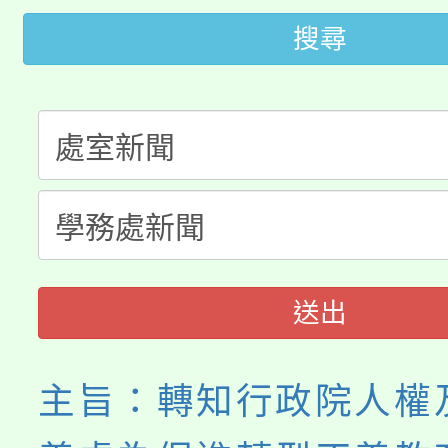
桃園市低收入戶享有免
田徑場及游泳池舉行。
搜尋
大園自造教育及科技中心
視費優惠，中低收入戶
大溪自造教育及科技中心
份教師增能研習
半價優惠，詳情可洽有
淨零綠生活教案入校路
份教師研習
者。
115年食農教育專業人
會
程
送出
主旨：轉知行政院人權