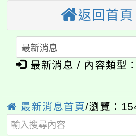
大園自造教育及科技中心
視費優惠，中低收入戶
返回首頁
大溪自造教育及科技中心
份教師增能研習
半價優惠，詳情可洽有
淨零綠生活教案入校路
份教師研習
者。
115年食農教育專業人
會
「本色祭」8/29、30
最新消息 / 內容類型
程
8/21下午1時於龍潭區
場熱烈登場!
YOUNG桃局內行報名
徵才活動。
最新消息首頁
/瀏覽：15
8月14至27日，桃園
局官網。
115年桃園市運動會8/1
開!