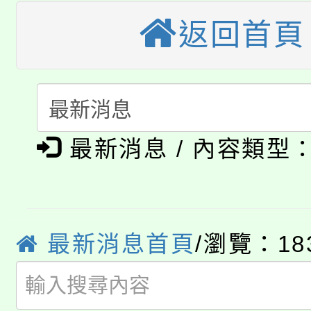
視費優惠，中低收入戶
返回首頁
大溪自造教育及科技中心
份教師增能研習
半價優惠，詳情可洽有
淨零綠生活教案入校路
份教師研習
者。
115年食農教育專業人
會
「本色祭」8/29、30
程
最新消息 / 內容類型
8/21下午1時於龍潭區
場熱烈登場!
YOUNG桃局內行報名
徵才活動。
8月14至27日，桃園
最新消息首頁
/瀏覽：18
局官網。
115年桃園市運動會8/1
開!
桃園市低收入戶享有免