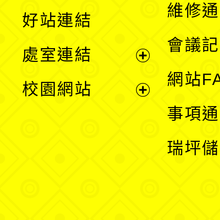
開
維修通
好站連結
選
會議記
處室連結
單
展
網站F
校園網站
開
展
事項通
選
開
瑞坪儲
單
選
單