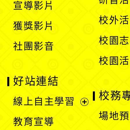
宣導影片
單
選
開
校外活
獲獎影片
單
選
校園志
社團影音
單
校園活
好站連結
校務
線上自主學習
展
場地預
教育宣導