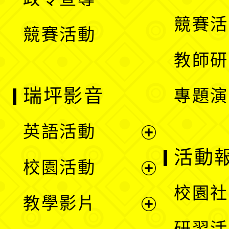
單
選
競賽活
競賽活動
單
教師研
瑞坪影音
專題演
英語活動
展
活動
校園活動
開
展
校園社
教學影片
選
開
展
研習活