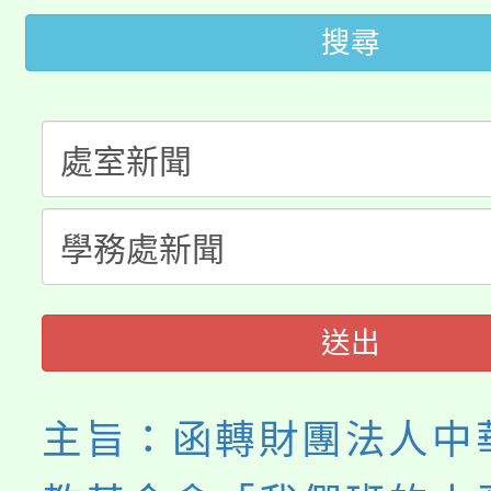
田徑場及游泳池舉行。
搜尋
大園自造教育及科技中心
視費優惠，中低收入戶
大溪自造教育及科技中心
份教師增能研習
半價優惠，詳情可洽有
淨零綠生活教案入校路
份教師研習
者。
115年食農教育專業人
會
程
送出
主旨：函轉財團法人中