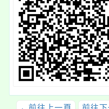
←
前往上一頁
前往下