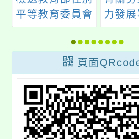
第
平等教育委員會
力發展
全
(下稱性平會)受
發展署
理學生提案流程
灣就業
圖及提案單各1
詐騙釣
頁面QRcod
份
件冒用
協助公