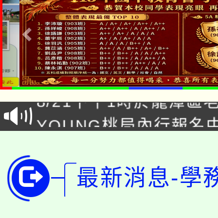
「本色祭」8/29、30
8/21下午1時於龍潭區
場熱烈登場!
YOUNG桃局內行報名
徵才活動。
8月14至27日，桃園
局官網。
115年桃園市運動會8/1
開!
最新消息-學
桃園市低收入戶享有免
田徑場及游泳池舉行。
大園自造教育及科技中心