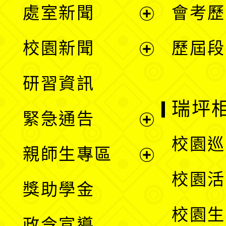
處室新聞
會考歷
展
校園新聞
歷屆段
開
展
研習資訊
選
開
瑞坪
緊急通告
單
選
展
校園巡
親師生專區
單
開
展
校園活
獎助學金
選
開
校園生
政令宣導