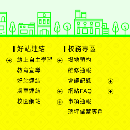
好站連結
校務專區
線上自主學習
場地預約
展
展
教育宣導
維修通報
開
開
好站連結
會議記錄
選
選
展
處室連結
網站FAQ
單
單
開
展
展
校園網站
事項通報
選
開
開
展
瑞坪儲蓄專戶
單
選
選
開
單
單
選