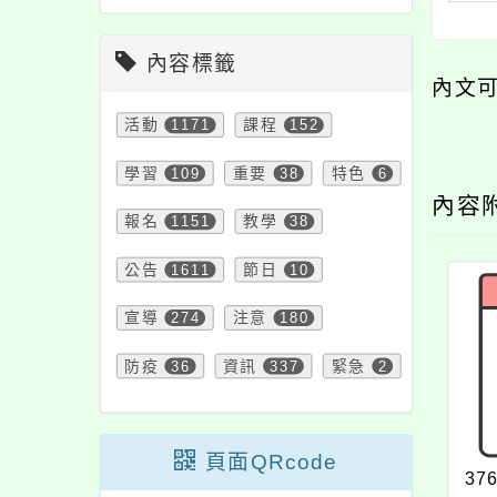
內容標籤
內文
活動
1171
課程
152
學習
109
重要
38
特色
6
內容
報名
1151
教學
38
公告
1611
節日
10
宣導
274
注意
180
防疫
36
資訊
337
緊急
2
頁面QRcode
37