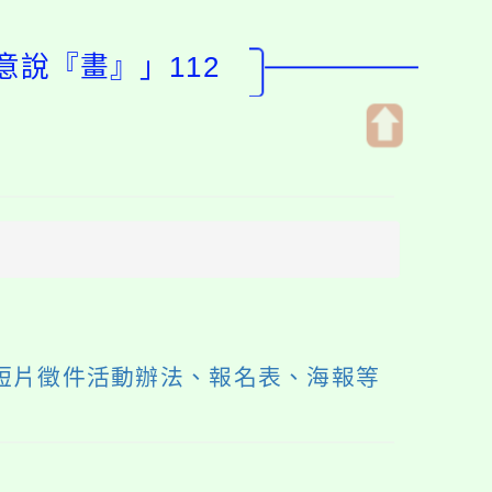
意說『畫』」112
開
啟
上
方
區
塊
短片徵件活動辦法、報名表、海報等