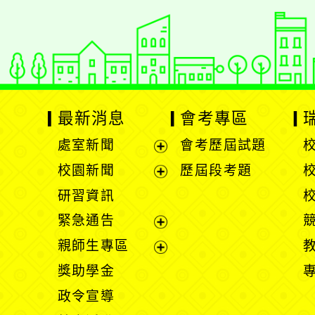
最新消息
會考專區
處室新聞
會考歷屆試題
展
校園新聞
歷屆段考題
開
展
研習資訊
選
開
緊急通告
單
選
展
親師生專區
單
開
展
獎助學金
選
開
政令宣導
單
選