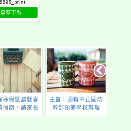
8895_print
檔案下載
強寒假暨農曆春
主旨：函轉中正國防
主旨
續假期，請家長
幹部預備學校辦理
理「1
留意學童水域遊
「入校」及「線上」
文化
憩安全
生涯規劃申請表及招
一