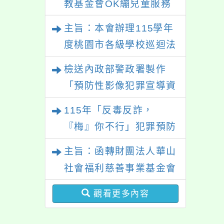
教基金會OK繃兒童服務
中心辦理115年度「未成
主旨：本會辦理115學年
年無照駕駛處理推廣課
度桃園市各級學校巡迴法
程」
治教育課程，如貴單位有
檢送內政部警政署製作
意願參與，請於本年9月
「預防性影像犯罪宣導資
30日前填寫附件之意願表
料」
115年「反毒反詐，
後回覆本會，以利課程安
『梅』你不行」犯罪預防
排專業講師，請查照。
大型宣導活動
主旨：函轉財團法人華山
社會福利慈善事業基金會
所送校園敬老宣傳活動資
觀看更多內容
料，請貴校多加利用，請
查照。