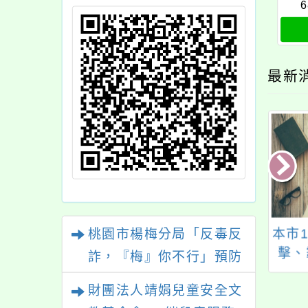
6
最新
防制人口販運相關
本府警察局最新製作
本市
桃園市楊梅分局「反毒反
導資源彙整表」
防制人口販運宣導影
擊、
詐，『梅』你不行」預防
片素材並提供各單位
犯罪宣導活動暨定向越野
財團法人靖娟兒童安全文
宣導使用
競賽