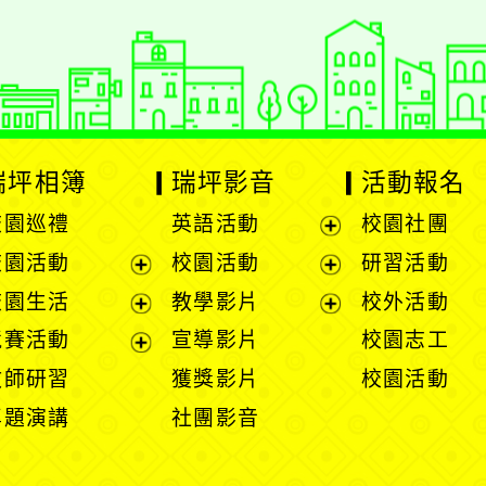
瑞坪相簿
瑞坪影音
活動報名
校園巡禮
英語活動
校園社團
展
校園活動
校園活動
研習活動
開
展
展
校園生活
教學影片
校外活動
選
開
開
展
展
競賽活動
宣導影片
校園志工
單
選
選
開
開
展
教師研習
獲獎影片
校園活動
單
單
選
選
開
專題演講
社團影音
單
單
選
單