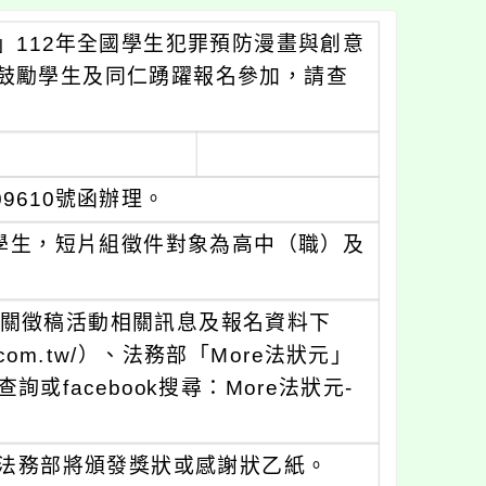
」112年全國學生犯罪預防漫畫與創意
鼓勵學生及同仁踴躍報名參加，請查
09610號函辦理。
）學生，短片組徵件對象為高中（職）及
，有關徵稿活動相關訊息及報名資料下
3.com.tw/）、法務部「More法狀元」
項下查詢或facebook搜尋：More法狀元-
法務部將頒發獎狀或感謝狀乙紙。