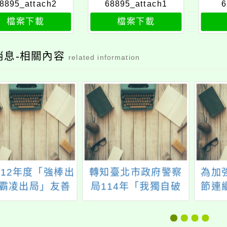
8895_attach2
68895_attach1
6
檔案下載
檔案下載
消息-相關內容
related information
112年度「強棒出
轉知臺北市政府警察
為加
霸凌出局」友善
局114年「我獨自破
節連
校園宣導活動
局：拒毒識詐Boss級
共同
防衛戰」問答任務及